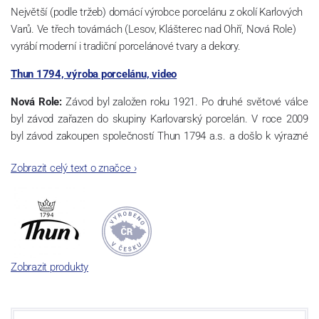
Největší (podle tržeb) domácí výrobce porcelánu z okolí Karlových
Varů. Ve třech továrnách (Lesov, Klášterec nad Ohří, Nová Role)
vyrábí moderní i tradiční porcelánové tvary a dekory.
Thun 1794, výroba porcelánu, video
Nová Role:
Závod byl založen roku 1921. Po druhé světové válce
byl závod zařazen do skupiny Karlovarský porcelán. V roce 2009
byl závod zakoupen společností Thun 1794 a.s. a došlo k výrazné
změně výrobní náplně. Nová Role se zároveň stala sídlem celé
Zobrazit celý text o značce
›
společnosti a v jejím areálu jsou umístěny i provoz servis a výroba
sítotisku. Thun 1794 a.s. zakoupila i práva k ochranným známkám
a ve své výrobě navazuje na více jak 220-letou tradici výroby
porcelánu. Kapacita tohoto závodu je 3.500 - 4.000 tun ročně,
závod je vybaven moderními technologickými zařízeními -
isostatické lisy, tlakové lití, glazovací komplex, rychlovýpalná pec,
Zobrazit produkty
komorová pec, vtavná dekorační pec. Závod nabízí své výrobky jak
v bílém, tak v dekorovaném provedení.
Závod používá ochrannou známku Thun 1794 a Thun Hotel &