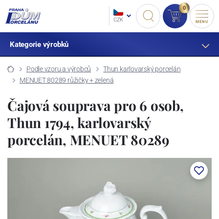
0
CZK
MENU
Kategorie výrobků
Podle vzoru a výrobců
Thun karlovarský porcelán
MENUET 80289 růžičky + zelená
Čajová souprava pro 6 osob,
Thun 1794, karlovarský
porcelán, MENUET 80289