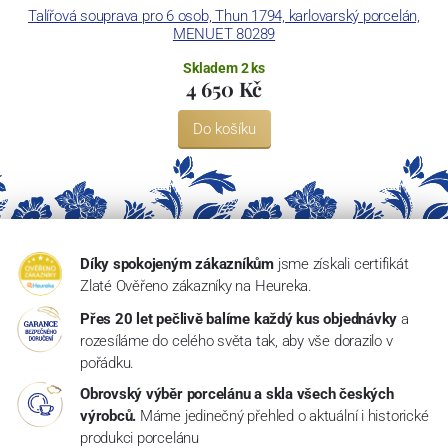
Talířová souprava pro 6 osob, Thun 1794, karlovarský porcelán,
Ko
MENUET 80289
Skladem 2 ks
4 650 Kč
Do košíku
Díky spokojeným zákazníkům
jsme získali certifikát
Zlaté Ověřeno zákazníky na Heureka.
Přes 20 let pečlivě balíme každý kus objednávky
a
rozesíláme do celého světa tak, aby vše dorazilo v
pořádku.
Obrovský výběr porcelánu a skla všech českých
výrobců.
Máme jedinečný přehled o aktuální i historické
produkci porcelánu