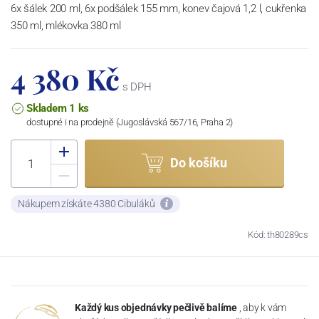
6x šálek 200 ml, 6x podšálek 155 mm, konev čajová 1,2 l, cukřenka
350 ml, mlékovka 380 ml
4 380 Kč
s DPH
Skladem 1 ks
dostupné i na prodejně (Jugoslávská 567/16, Praha 2)
Do košíku
Nákupem získáte 4380 Cibuláků
Kód: th80289cs
Každý kus objednávky pečlivě balíme
, aby k vám