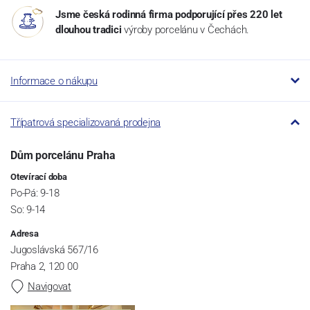
Jsme česká rodinná firma podporující přes 220 let
dlouhou tradici
výroby porcelánu v Čechách.
Informace o nákupu
Třípatrová specializovaná prodejna
Dům porcelánu Praha
Otevírací doba
Po-Pá: 9-18
So: 9-14
Adresa
Jugoslávská 567/16
Praha 2, 120 00
Navigovat