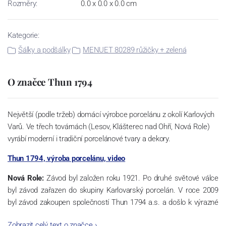
Rozměry:
0.0 x 0.0 x 0.0 cm
Kategorie:
Šálky a podšálky
MENUET 80289 růžičky + zelená
O značce Thun 1794
Největší (podle tržeb) domácí výrobce porcelánu z okolí Karlových
Varů. Ve třech továrnách (Lesov, Klášterec nad Ohří, Nová Role)
vyrábí moderní i tradiční porcelánové tvary a dekory.
Thun 1794, výroba porcelánu, video
Nová Role:
Závod byl založen roku 1921. Po druhé světové válce
byl závod zařazen do skupiny Karlovarský porcelán. V roce 2009
byl závod zakoupen společností Thun 1794 a.s. a došlo k výrazné
změně výrobní náplně. Nová Role se zároveň stala sídlem celé
Zobrazit celý text o značce
›