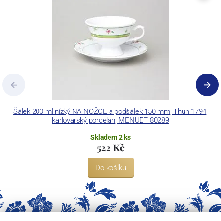
Concordia Lesov používá ochrannou známku LC a Thun Hotel &
Restaurant.
Šálek 200 ml nízký NA NOŽCE a podšálek 150 mm, Thun 1794,
karlovarský porcelán, MENUET 80289
Skladem 2 ks
522 Kč
Do košíku