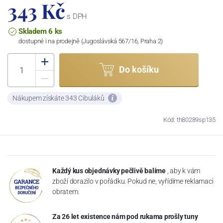
343 Kč
s DPH
Skladem 6 ks
dostupné i na prodejně (Jugoslávská 567/16, Praha 2)
Do košíku
Nákupem získáte 343 Cibuláků
Kód: th80289sp135
Každý kus objednávky pečlivě balíme
, aby k vám
zboží dorazilo v pořádku. Pokud ne, vyřídíme reklamaci
obratem.
Za 26 let existence nám pod rukama prošly tuny