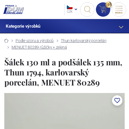
0
CZK
MENU
Kategorie výrobků
Podle vzoru a výrobců
Thun karlovarský porcelán
MENUET 80289 růžičky + zelená
Šálek 130 ml a podšálek 135 mm,
Thun 1794, karlovarský
porcelán, MENUET 80289