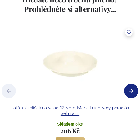
Prohlédněte si alternativy...
Talířek / kalíšek na vejce 12,5 cm, Marie-Luise ivory, porcelán
Seltmann
Skladem 6 ks
206 Kč