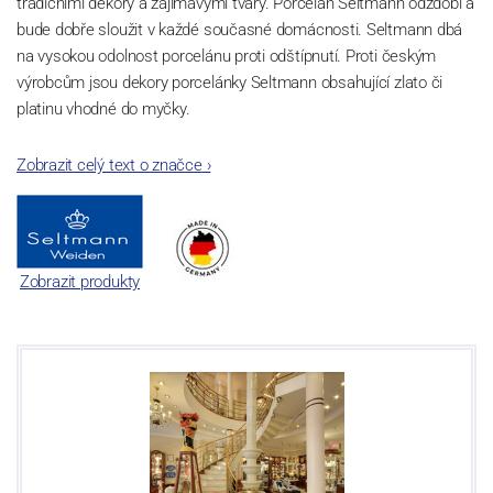
tradičními dekory a zajímavými tvary. Porcelán Seltmann odzdobí a
bude dobře sloužit v každé současné domácnosti. Seltmann dbá
na vysokou odolnost porcelánu proti odštípnutí. Proti českým
výrobcům jsou dekory porcelánky Seltmann obsahující zlato či
platinu vhodné do myčky.
Zobrazit celý text o značce
›
Zobrazit produkty