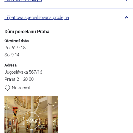
Třípatrová specializovaná prodejna
Dům porcelánu Praha
Otevírací doba
Po-Pá: 9-18
So: 9-14
Adresa
Jugoslávská 567/16
Praha 2, 120 00
Navigovat