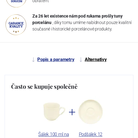
obratem.
Za 26 let existence nám pod rukama prošly tuny
porcelánu
, díky tomu umíme nabídnout pouze kvalitní
současné i historické porcelánové produkty.
Popis a parametry
Alternativy
Často se kupuje společně
Šálek 100 ml na
Podšálek 12