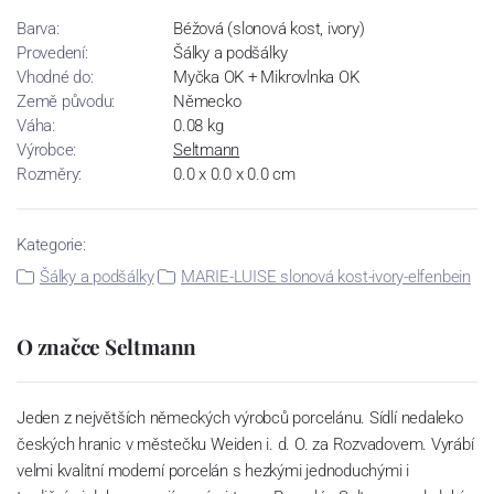
Barva:
Béžová (slonová kost, ivory)
Provedení:
Šálky a podšálky
Vhodné do:
Myčka OK + Mikrovlnka OK
Země původu:
Německo
Váha:
0.08 kg
Výrobce:
Seltmann
Rozměry:
0.0 x 0.0 x 0.0 cm
Kategorie:
Šálky a podšálky
MARIE-LUISE slonová kost-ivory-elfenbein
O značce Seltmann
Jeden z největších německých výrobců porcelánu. Sídlí nedaleko
českých hranic v městečku Weiden i. d. O. za Rozvadovem. Vyrábí
velmi kvalitní moderní porcelán s hezkými jednoduchými i