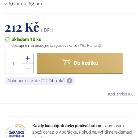
v. 5,6 cm, š. 5,2 cm
212 Kč
s DPH
Skladem 10 ks
dostupné i na prodejně (Jugoslávská 567/16, Praha 2)
Do košíku
Nákupem získáte 212 Cibuláků
Kód: sml3s100
Každý kus objednávky pečlivě balíme
, aby k vám
zboží dorazilo v pořádku. Pokud ne, vyřídíme reklamaci