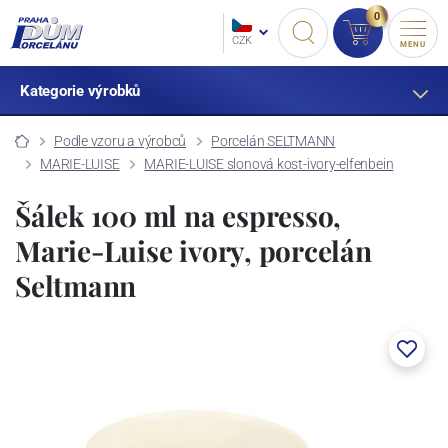
0
CZK
MENU
Kategorie výrobků
Podle vzoru a výrobců
Porcelán SELTMANN
MARIE-LUISE
MARIE-LUISE slonová kost-ivory-elfenbein
Šálek 100 ml na espresso,
Marie-Luise ivory, porcelán
Seltmann