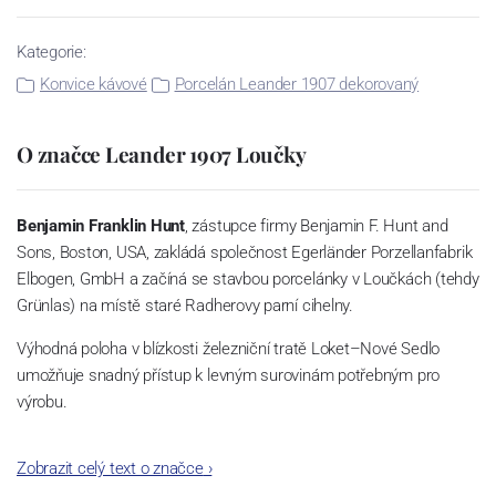
Kategorie:
Konvice kávové
Porcelán Leander 1907 dekorovaný
O značce Leander 1907 Loučky
Benjamin Franklin Hunt
, zástupce firmy Benjamin F. Hunt and
Sons, Boston, USA, zakládá společnost Egerländer Porzellanfabrik
Elbogen, GmbH a začíná se stavbou porcelánky v Loučkách (tehdy
Grünlas) na místě staré Radherovy parní cihelny.
Výhodná poloha v blízkosti železniční tratě Loket–Nové Sedlo
umožňuje snadný přístup k levným surovinám potřebným pro
výrobu.
Rodí se porcelánová manufaktura schopná konkurovat předním
Zobrazit celý text o značce
›
evropským výrobcům.