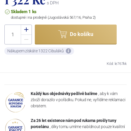
s DPH
Skladem 1 ks
dostupné i na prodejně (Jugoslávská 567/16, Praha 2)
Do košíku
Nákupem získáte 1322 Cibuláků
Kód: le767kk
Každý kus objednávky pečlivě balíme
, aby k vám
zboží dorazilo v pořádku. Pokud ne, vyřídíme reklamaci
obratem.
Za 26 let existence nám pod rukama prošly tuny
porcelánu
, díky tomu umíme nabídnout pouze kvalitní