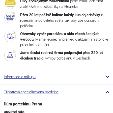
Díky spokojeným zákazníkům
jsme získali certifikát
Zlaté Ověřeno zákazníky na Heureka.
Přes 20 let pečlivě balíme každý kus objednávky
a
rozesíláme do celého světa tak, aby vše dorazilo v
pořádku.
Obrovský výběr porcelánu a skla všech českých
výrobců.
Máme jedinečný přehled o aktuální i historické
produkci porcelánu
Jsme česká rodinná firma podporující přes 220 let
dlouhou tradici
výroby porcelánu v Čechách.
Informace o nákupu
Třípatrová specializovaná prodejna
Dům porcelánu Praha
Otevírací doba