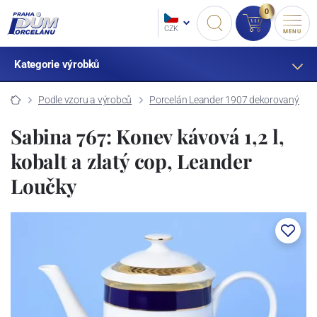
0
CZK
MENU
Kategorie výrobků
Podle vzoru a výrobců
Porcelán Leander 1907 dekorovaný
Sabina 767: Konev kávová 1,2 l,
kobalt a zlatý cop, Leander
Loučky