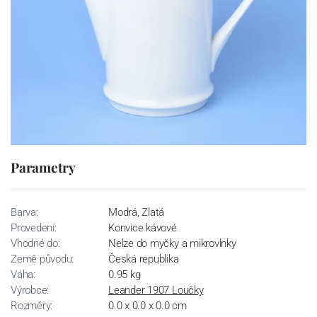
Parametry
Barva:
Modrá, Zlatá
Provedení:
Konvice kávové
Vhodné do:
Nelze do myčky a mikrovlnky
Země původu:
Česká republika
Váha:
0.95 kg
Výrobce:
Leander 1907 Loučky
Rozměry:
0.0 x 0.0 x 0.0 cm