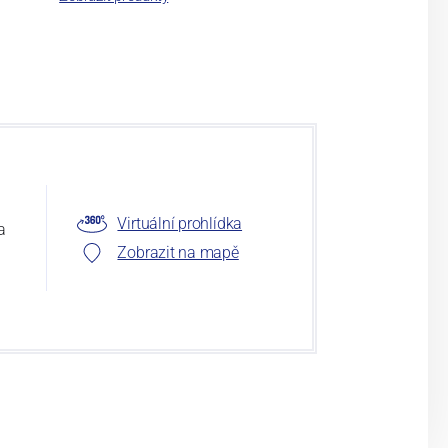
Virtuální prohlídka
a
Zobrazit na mapě