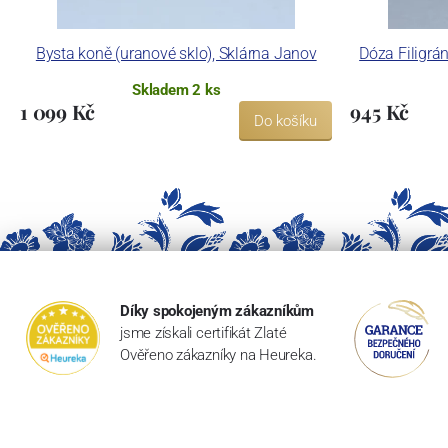
Bysta koně (uranové sklo), Sklárna Janov
Dóza Filigrá
Skladem 2 ks
1 099 Kč
945 Kč
Do košíku
Díky spokojeným zákazníkům
jsme získali certifikát Zlaté
Ověřeno zákazníky na Heureka.