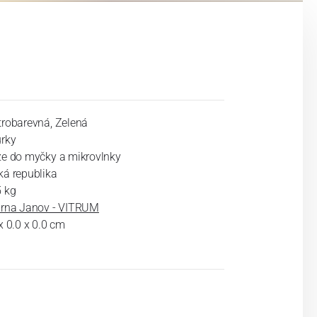
trobarevná, Zelená
urky
ze do myčky a mikrovlnky
ká republika
5 kg
árna Janov - VITRUM
x 0.0 x 0.0 cm