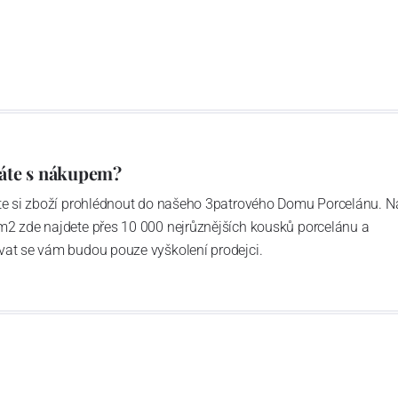
áte s nákupem?
ďte si zboží prohlédnout do našeho 3patrového Domu Porcelánu. N
m2 zde najdete přes 10 000 nejrůznějších kousků porcelánu a
vat se vám budou pouze vyškolení prodejci.