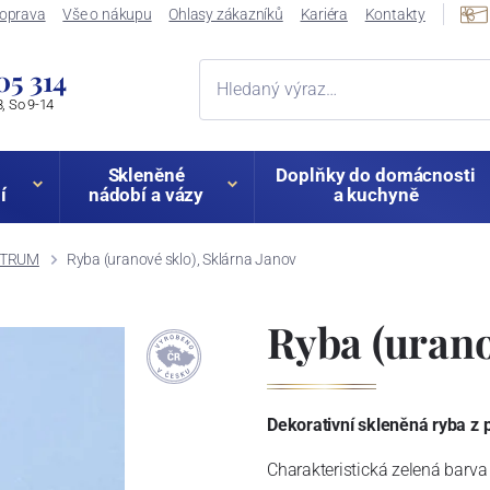
oprava
Vše o nákupu
Ohlasy zákazníků
Kariéra
Kontakty
05 314
, So 9-14
Skleněné
Doplňky do domácnosti
í
nádobí a vázy
a kuchyně
VITRUM
Ryba (uranové sklo), Sklárna Janov
Ryba (urano
Dekorativní skleněná ryba z
Charakteristická zelená barv