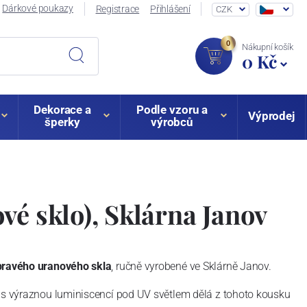
Dárkové poukazy
Registrace
Přihlášení
CZK
0
Nákupní košík
0 Kč
Dekorace a
Podle vzoru a
Výprodej
šperky
výrobců
vé sklo), Sklárna Janov
 pravého uranového skla
, ručně vyrobené ve Sklárně Janov.
a s výraznou luminiscencí pod UV světlem dělá z tohoto kousku