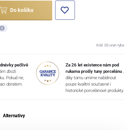
Do košíku
Kód: SE-uran-ryba
dnávky pečlivě
Za 26 let existence nám pod
vám zboží
rukama prošly tuny porcelánu
,
dku. Pokud ne,
díky tomu umíme nabídnout
aci obratem.
pouze kvalitní současné i
historické porcelánové produkty.
Alternativy