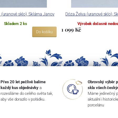
n (uranové sklo), Sklárna Janov
Dóza Želva (uranové sklo), S
Skladem 2 ks
Výrobek dočasně nedo
1 099 Kč
Do košíku
Přes 20 let pečlivě balíme
Obrovský výběr p
každý kus objednávky
a
skla všech český
rozesíláme do celého světa tak,
Máme jedinečný p
aby vše dorazilo v pořádku.
aktuální i historic
porcelánu