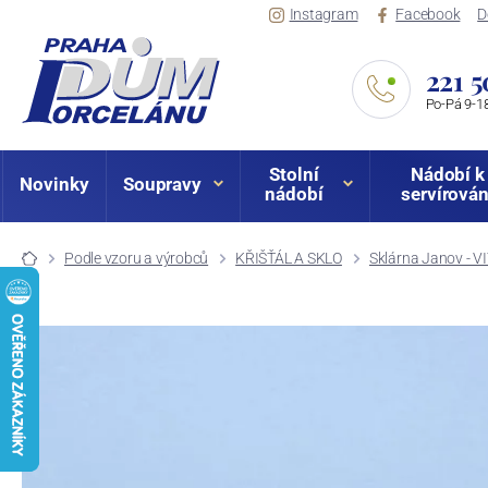
Instagram
Facebook
D
221 5
Po-Pá 9-18
Stolní
Nádobí k
Novinky
Soupravy
nádobí
servírován
Podle vzoru a výrobců
KŘIŠŤÁL A SKLO
Sklárna Janov - 