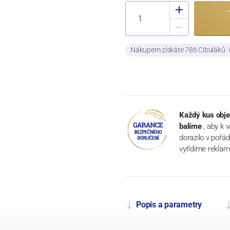
Nákupem získáte 786 Cibuláků
Každý kus obje
balíme
, aby k 
dorazilo v pořá
vyřídíme reklam
Popis a parametry