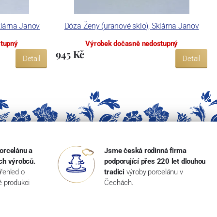
klárna Janov
Dóza Ženy (uranové sklo), Sklárna Janov
stupný
Výrobek dočasně nedostupný
945 Kč
Detail
Detail
orcelánu a
Jsme česká rodinná firma
ch výrobců.
podporující přes 220 let dlouhou
řehled o
tradici
výroby porcelánu v
ké produkci
Čechách.