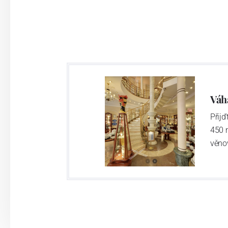
Váh
Přij
450 
věno