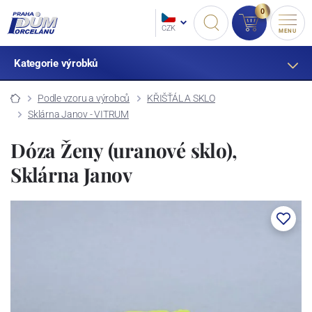
0
CZK
MENU
Kategorie výrobků
Podle vzoru a výrobců
KŘIŠŤÁL A SKLO
Sklárna Janov - VITRUM
Dóza Ženy (uranové sklo),
Sklárna Janov