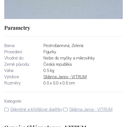
Parametry
Barva:
Pestrobarevná, Zelená
Provedení:
Figurky
Vhodné do:
Nelze do myčky a mikrovlnky
Země původu:
Česká republika
Váha:
0.5 kg
Výrobce:
Sklárna Janov - VITRUM
Rozměry:
0.0 x 0.0 x 0.0 cm
Kategorie:
Skleněné a křišťálové doplňky
Sklárna Janov - VITRUM