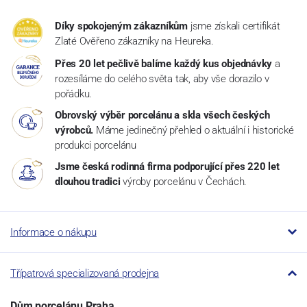
Díky spokojeným zákazníkům
jsme získali certifikát
Zlaté Ověřeno zákazníky na Heureka.
Přes 20 let pečlivě balíme každý kus objednávky
a
rozesíláme do celého světa tak, aby vše dorazilo v
pořádku.
Obrovský výběr porcelánu a skla všech českých
výrobců.
Máme jedinečný přehled o aktuální i historické
produkci porcelánu
Jsme česká rodinná firma podporující přes 220 let
dlouhou tradici
výroby porcelánu v Čechách.
Informace o nákupu
Třípatrová specializovaná prodejna
Dům porcelánu Praha