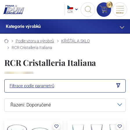
0
CZK
MENU
Kategorie výrobků
Podle vzoru a výrobců
KŘIŠŤÁL A SKLO
RCR Cristalleria Italiana
RCR Cristalleria Italiana
Filtrace podle parametrů