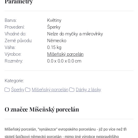
Parametry
Barva:
Květiny
Provedení:
Šperky
Vhodné do:
Nelze do myčky a mikrovlnky
Země původu:
Německo
Váha:
0.15 kg
Výrobce:
Míšeňský porcelán
Rozměry:
0.0 x 0.0 x 0.0 cm
Kategorie:
Šperky
Míšeňský porcelán
Dárky z lásky
O značce Míšeňský porcelán
Míšeňský porcelán, "vynálezce" evropského porcelánu - již po více než tři
století špičkový německý porcelán - mimo jiné výrobce nejpravějšího