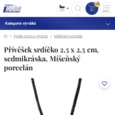
0
CZK
MENU
Kategorie výrobků
Podle vzoru a výrobců
Míšeňský porcelán
Přívěšek srdíčko 2,5 x 2,5 cm,
sedmikráska, Míšeňský
porcelán