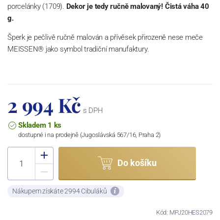
porcelánky (1709).
Dekor je tedy ručně malovaný! Čistá váha 40
g.
Šperk je pečlivě ručně malován a přívěsek přirozeně nese meče
MEISSEN® jako symbol tradiční manufaktury.
2 994 Kč
s DPH
Skladem 1 ks
dostupné i na prodejně (Jugoslávská 567/16, Praha 2)
Do košíku
Nákupem získáte 2994 Cibuláků
Kód: MPJ20HES2079