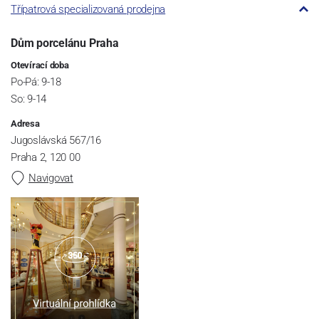
Třípatrová specializovaná prodejna
Dům porcelánu Praha
Otevírací doba
Po-Pá: 9-18
So: 9-14
Adresa
Jugoslávská 567/16
Praha 2, 120 00
Navigovat