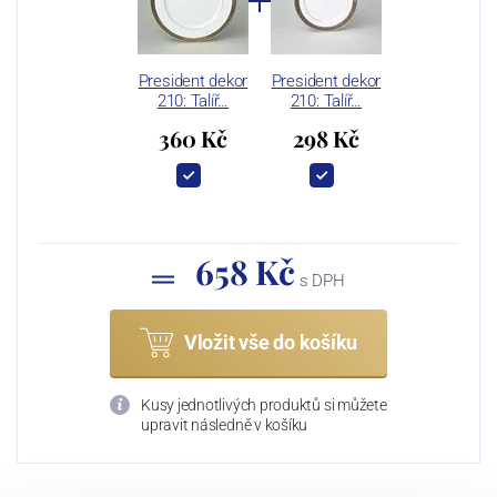
President dekor
President dekor
210: Talíř…
210: Talíř…
360 Kč
298 Kč
658 Kč
s DPH
Vložit vše do košíku
Kusy jednotlivých produktů si můžete
upravit následně v košíku