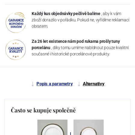
Každý kus objednávky pečlivě balíme
, aby k vám
zboží dorazilo v pořádku. Pokud ne, vyřídíme reklamaci
obratem.
Za 26 let existence nám pod rukama prošly tuny
porcelánu
, díky tomu umíme nabídnout pouze kvalitní
současné i historické porcelánové produkty.
Popis a parametry
Alternativy
Často se kupuje společně