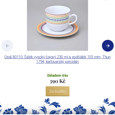
Opál 80110: Šálek vysoký čajový 230 ml a podšálek 155 mm, Thun
B
1794, karlovarský porcelán
Skladem 4 ks
390 Kč
Do košíku