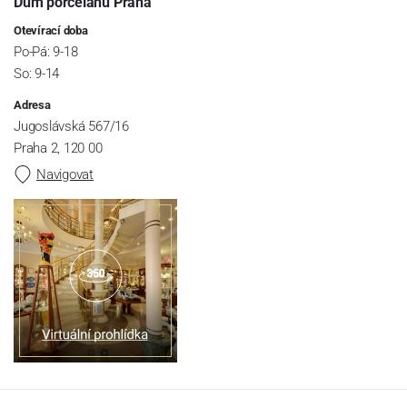
Dům porcelánu Praha
Otevírací doba
Po-Pá: 9-18
So: 9-14
Adresa
Jugoslávská 567/16
Praha 2, 120 00
Navigovat