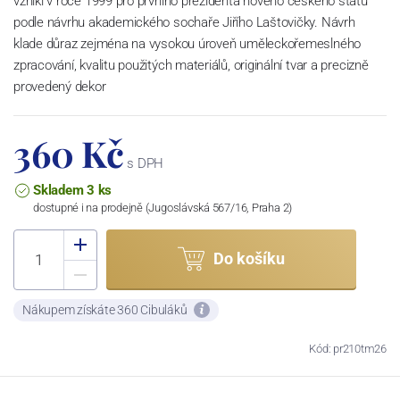
vznikl v roce 1999 pro prvního prezidenta nového českého státu
podle návrhu akademického sochaře Jiřího Laštovičky. Návrh
klade důraz zejména na vysokou úroveň uměleckořemeslného
zpracování, kvalitu použitých materiálů, originální tvar a precizně
provedený dekor
360 Kč
s DPH
Skladem 3 ks
dostupné i na prodejně (Jugoslávská 567/16, Praha 2)
Do košíku
Nákupem získáte 360 Cibuláků
Kód: pr210tm26