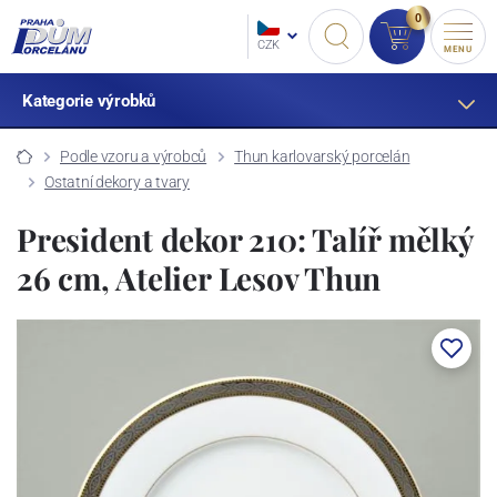
0
CZK
MENU
Kategorie výrobků
Podle vzoru a výrobců
Thun karlovarský porcelán
Ostatní dekory a tvary
President dekor 210: Talíř mělký
26 cm, Atelier Lesov Thun