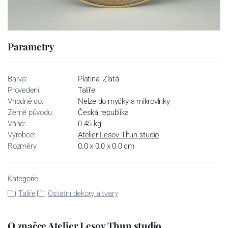
Parametry
Barva:
Platina, Zlatá
Provedení:
Talíře
Vhodné do:
Nelze do myčky a mikrovlnky
Země původu:
Česká republika
Váha:
0.45 kg
Výrobce:
Atelier Lesov Thun studio
Rozměry:
0.0 x 0.0 x 0.0 cm
Kategorie:
Talíře
Ostatní dekory a tvary
O značce Atelier Lesov Thun studio