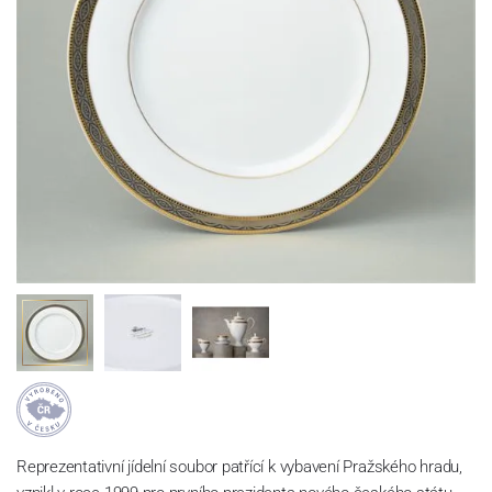
Reprezentativní jídelní soubor patřící k vybavení Pražského hradu,