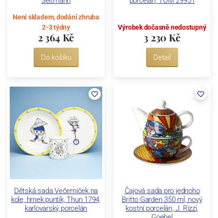
Seltmann
porcelán, TOM 29951
Není skladem, dodání zhruba
2-3 týdny
Výrobek dočasně nedostupný
2 364 Kč
3 230 Kč
Do košíku
Detail
Dětská sada Večerníček na
Čajová sada pro jednoho
kole, hrnek puntík, Thun 1794,
Britto Garden 350 ml, nový
karlovarský porcelán
kostní porcelán, J. Rizzi,
Goebel