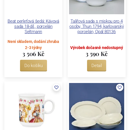
Beat perleťová šedá: Kávová
Talířová sada s miskou pro 4
sada 18-díl., porcelán
osoby, Thun 1794, karlovarský
Seltmann
porcelán, Opál 80136
Není skladem, dodání zhruba
2-3 týdny
Výrobek dočasně nedostupný
3 506 Kč
3 590 Kč
Do košíku
Detail