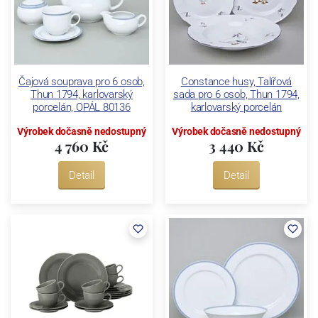
Čajová souprava pro 6 osob,
Constance husy, Talířová
Thun 1794, karlovarský
sada pro 6 osob, Thun 1794,
porcelán, OPÁL 80136
karlovarský porcelán
Výrobek dočasně nedostupný
Výrobek dočasně nedostupný
4 760 Kč
3 440 Kč
Detail
Detail