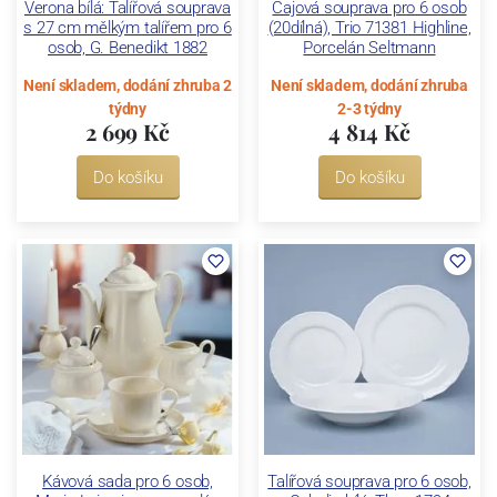
Verona bílá: Talířová souprava
Čajová souprava pro 6 osob
s 27 cm mělkým talířem pro 6
(20dílná), Trio 71381 Highline,
osob, G. Benedikt 1882
Porcelán Seltmann
Není skladem, dodání zhruba 2
Není skladem, dodání zhruba
týdny
2-3 týdny
2 699 Kč
4 814 Kč
Do košíku
Do košíku
Kávová sada pro 6 osob,
Talířová souprava pro 6 osob,