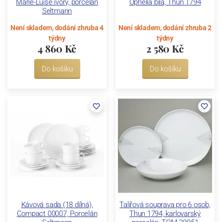
Marie-Luise ivory, porcelán
Ophelia bílá, Thun 1794
Seltmann
Není skladem, dodání zhruba 4
Není skladem, dodání zhruba 2
týdny
týdny
4 860 Kč
2 580 Kč
Do košíku
Do košíku
Kávová sada (18 dílná),
Talířová souprava pro 6 osob,
Compact 00007, Porcelán
Thun 1794, karlovarský