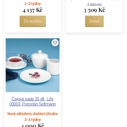
2-3 týdny
4 080 Kč
4 137 Kč
3 509 Kč
Do košíku
Detail
Čajová sada 20 díl., Life
00003, Porcelán Seltmann
Není skladem, dodání zhruba
2-3 týdny
4 000 Kč