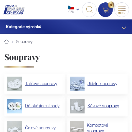
0
CZK
MENU
Kategorie výrobků
Soupravy
Soupravy
Talířové soupravy
Jídelní soupravy
Dětské jídelní sady
Kávové soupravy
Kompotové
Čajové soupravy
soupravy