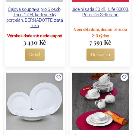
Čajová souprava pro 6 osob,
Jídelní sada 30 díl., Life 00003,
Thun 1794, karlovarský
Porcelán Seltmann
porcelán, BERNADOTTE zlatá
linka
Není skladem, dodání zhruba
Výrobek dočasně nedostupný
2-3 týdny
3 430 Kč
7 593 Kč
Detail
Do košíku