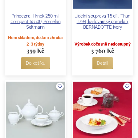
Princezna: Hrnek 250 ml,
Jídelní souprava 15 díl., Thun
Compact 65500, Porcelán
1794, karlovarský porcelán,
Seltmann
BERNADOTTE ivory
Není skladem, dodání zhruba
2-3 týdny
Výrobek dočasně nedostupný
359 Kč
3 760 Kč
Do košíku
Detail