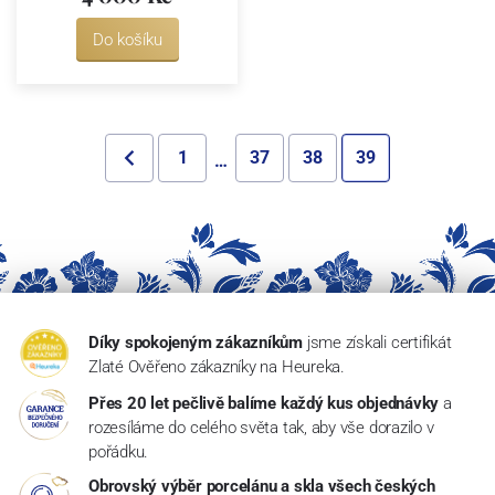
Do košíku
1
37
38
39
…
Díky spokojeným zákazníkům
jsme získali certifikát
Zlaté Ověřeno zákazníky na Heureka.
Přes 20 let pečlivě balíme každý kus objednávky
a
rozesíláme do celého světa tak, aby vše dorazilo v
pořádku.
Obrovský výběr porcelánu a skla všech českých