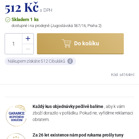
512 Kč
s DPH
Skladem 1 ks
dostupné i na prodejně (Jugoslávská 567/16, Praha 2)
Do košíku
Nákupem získáte 512 Cibuláků
Kód: s4164ml
Každý kus objednávky pečlivě balíme
, aby k vám
zboží dorazilo v pořádku. Pokud ne, vyřídíme reklamaci
obratem.
Za 26 let existence nám pod rukama prošly tuny