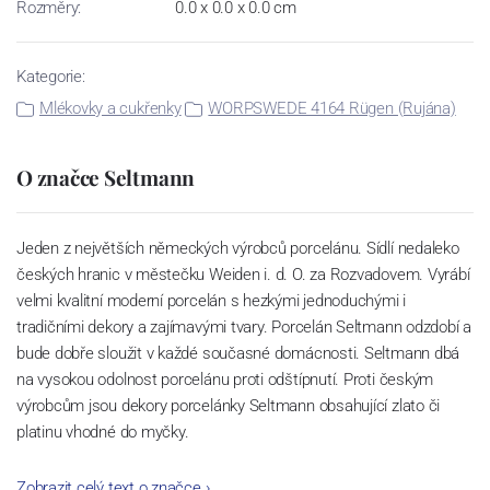
Rozměry:
0.0 x 0.0 x 0.0 cm
Kategorie:
Mlékovky a cukřenky
WORPSWEDE 4164 Rügen (Rujána)
O značce Seltmann
Jeden z největších německých výrobců porcelánu. Sídlí nedaleko
českých hranic v městečku Weiden i. d. O. za Rozvadovem. Vyrábí
velmi kvalitní moderní porcelán s hezkými jednoduchými i
tradičními dekory a zajímavými tvary. Porcelán Seltmann odzdobí a
bude dobře sloužit v každé současné domácnosti. Seltmann dbá
na vysokou odolnost porcelánu proti odštípnutí. Proti českým
výrobcům jsou dekory porcelánky Seltmann obsahující zlato či
platinu vhodné do myčky.
Zobrazit celý text o značce
›