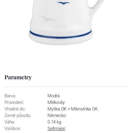
Parametry
Barva:
Modrá
Provedení:
Mlékovky
Vhodné do:
Myčka OK + Mikrovlnka OK
Země původu:
Německo
Váha:
0.14 kg
Výrobce:
Seltmann