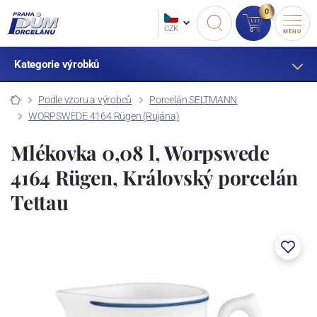
0
CZK
MENU
Kategorie výrobků
Podle vzoru a výrobců
Porcelán SELTMANN
WORPSWEDE 4164 Rügen (Rujána)
Mlékovka 0,08 l, Worpswede
4164 Rügen, Královský porcelán
Tettau