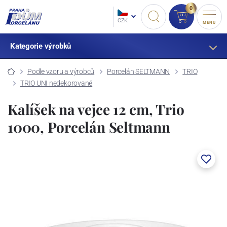
0
CZK
MENU
Kategorie výrobků
Podle vzoru a výrobců
Porcelán SELTMANN
TRIO
TRIO UNI nedekorované
Kalíšek na vejce 12 cm, Trio
1000, Porcelán Seltmann