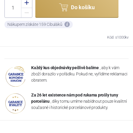
Do košíku
Nákupem získáte 159 Cibuláků
Kód: s1000kv
Každý kus objednávky pečlivě balíme
, aby k vám
zboží dorazilo v pořádku. Pokud ne, vyřídíme reklamaci
obratem.
Za 26 let existence nám pod rukama prošly tuny
porcelánu
, díky tomu umíme nabídnout pouze kvalitní
současné i historické porcelánové produkty.