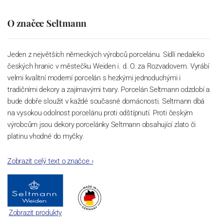
O značce Seltmann
Jeden z největších německých výrobců porcelánu. Sídlí nedaleko
českých hranic v městečku Weiden i. d. O. za Rozvadovem. Vyrábí
velmi kvalitní moderní porcelán s hezkými jednoduchými i
tradičními dekory a zajímavými tvary. Porcelán Seltmann odzdobí a
bude dobře sloužit v každé současné domácnosti. Seltmann dbá
na vysokou odolnost porcelánu proti odštípnutí. Proti českým
výrobcům jsou dekory porcelánky Seltmann obsahující zlato či
platinu vhodné do myčky.
Zobrazit celý text o značce
›
Zobrazit produkty