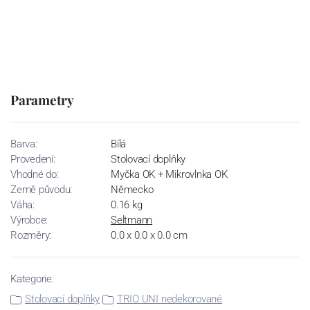
Parametry
Barva:
Bílá
Provedení:
Stolovací doplňky
Vhodné do:
Myčka OK + Mikrovlnka OK
Země původu:
Německo
Váha:
0.16 kg
Výrobce:
Seltmann
Rozměry:
0.0 x 0.0 x 0.0 cm
Kategorie:
Stolovací doplňky
TRIO UNI nedekorované