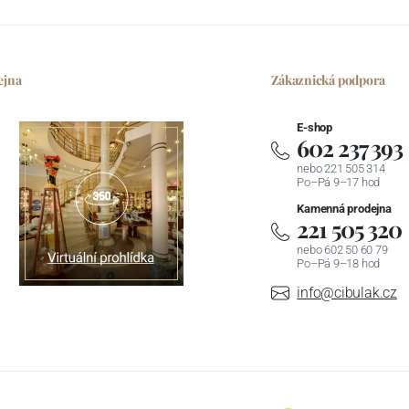
ejna
Zákaznická podpora
E-shop
602 237 393
nebo 221 505 314
Po–Pá 9–17 hod
Kamenná prodejna
221 505 320
nebo 602 50 60 79
Po–Pá 9–18 hod
info@cibulak.cz