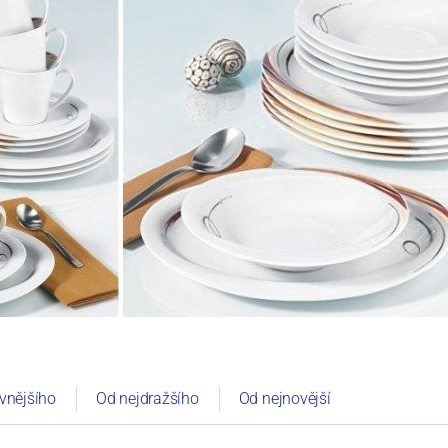
vnějšího
Od nejdražšího
Od nejnovější