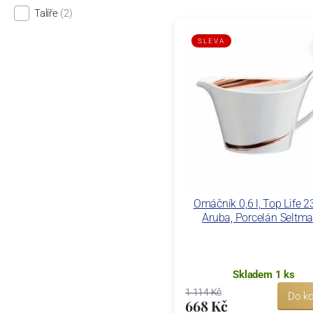
Talíře
(2)
SLEVA
Omáčník 0,6 l, Top Life 
Aruba, Porcelán Seltm
Skladem 1 ks
1 114 Kč
Do ko
668 Kč