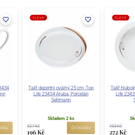
SLEVA
SLEVA
23434
Talíř dezertní oválný 25 cm, Top
Talíř hlubo
ann
Life 23434 Aruba, Porcelán
Life 2343
Seltmann
Skladem 2 ks
Sk
327 Kč
453 Kč
šíku
Do košíku
196 Kč
272 Kč