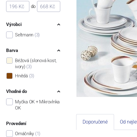
do
Výrobci
Seltmann
(3)
Barva
Béžová (slonová kost,
ivory)
(3)
Hnědá
(3)
Vhodné do
Myčka OK + Mikrovlnka
OK
Doporučené
Od nejle
Provedení
Omáčníky
(1)