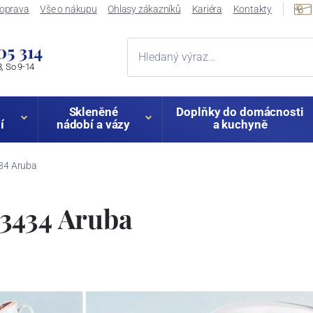
oprava
Vše o nákupu
Ohlasy zákazníků
Kariéra
Kontakty
05 314
, So 9-14
Skleněné
Doplňky do domácnosti
í
nádobí a vázy
a kuchyně
34 Aruba
3434 Aruba