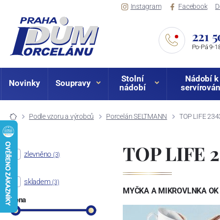
Instagram
Facebook
D
221 5
Po-Pá 9-18
Stolní
Nádobí k
Novinky
Soupravy
nádobí
servírován
Podle vzoru a výrobců
Porcelán SELTMANN
TOP LIFE 234
TOP LIFE 2
zlevněno
(3)
skladem
(3)
MYČKA A MIKROVLNKA OK
Cena