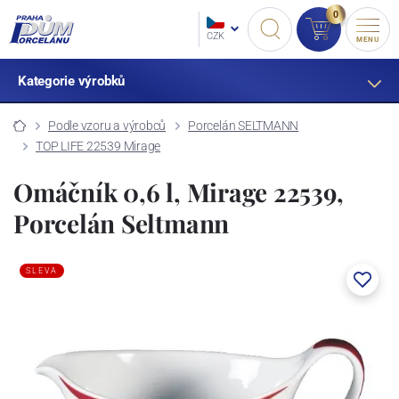
0
CZK
MENU
Kategorie výrobků
Podle vzoru a výrobců
Porcelán SELTMANN
TOP LIFE 22539 Mirage
Omáčník 0,6 l, Mirage 22539,
Porcelán Seltmann
SLEVA