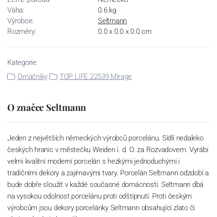
Váha:
0.6 kg
Výrobce:
Seltmann
Rozměry:
0.0 x 0.0 x 0.0 cm
Kategorie:
Omáčníky
TOP LIFE 22539 Mirage
O značce Seltmann
Jeden z největších německých výrobců porcelánu. Sídlí nedaleko
českých hranic v městečku Weiden i. d. O. za Rozvadovem. Vyrábí
velmi kvalitní moderní porcelán s hezkými jednoduchými i
tradičními dekory a zajímavými tvary. Porcelán Seltmann odzdobí a
bude dobře sloužit v každé současné domácnosti. Seltmann dbá
na vysokou odolnost porcelánu proti odštípnutí. Proti českým
výrobcům jsou dekory porcelánky Seltmann obsahující zlato či