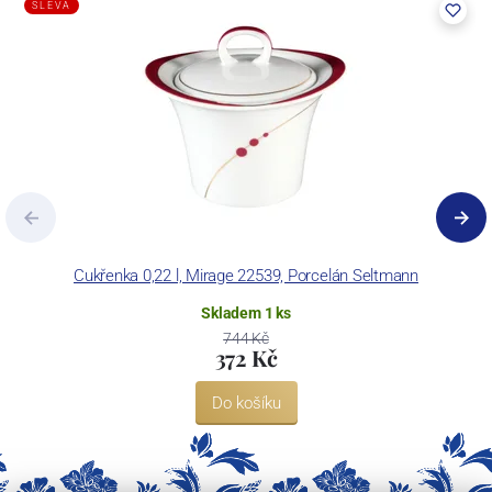
SLEVA
Cukřenka 0,22 l, Mirage 22539, Porcelán Seltmann
Skladem 1 ks
744 Kč
372 Kč
Do košíku