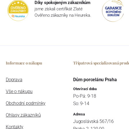
Díky spokojeným zákazníkům
jsme získali certifikát Zlaté
Ověřeno zákazníky na Heureka.
Informace o nákupu
Třípatrová specializovaná prod
Doprava
Dům porcelánu Praha
Otevírací doba
Vše o nákupu
Po-Pá: 9-18
Obchodní podmínky
So: 9-14
Adresa
Ohlasy zákazníků
Jugoslávská 567/16
Kontakty
Praha 2, 120 00