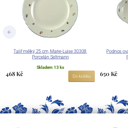
Talíř mělký 25 cm, Marie-Luise 30308,
Podnos ová
Porcelán Seltmann
Skladem 13 ks
468 Kč
650 Kč
Do košíku