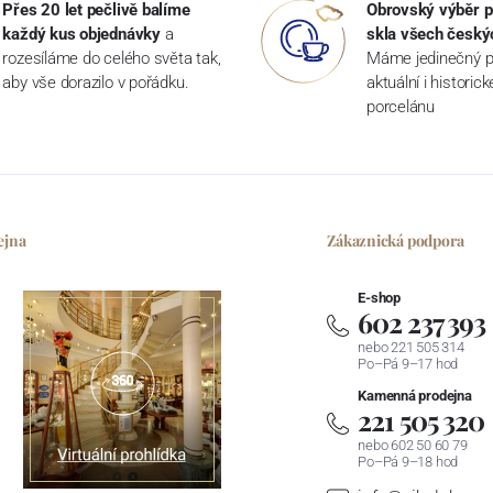
Přes 20 let pečlivě balíme
Obrovský výběr p
každý kus objednávky
a
skla všech český
rozesíláme do celého světa tak,
Máme jedinečný p
aby vše dorazilo v pořádku.
aktuální i historic
porcelánu
ejna
Zákaznická podpora
E-shop
602 237 393
nebo 221 505 314
Po–Pá 9–17 hod
Kamenná prodejna
221 505 320
nebo 602 50 60 79
Po–Pá 9–18 hod