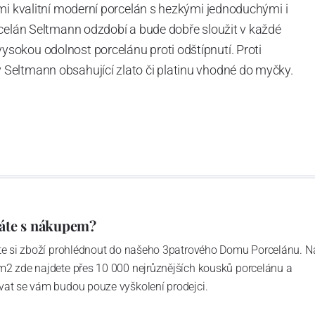
mi kvalitní moderní porcelán s hezkými jednoduchými i
rcelán Seltmann odzdobí a bude dobře sloužit v každé
okou odolnost porcelánu proti odštípnutí. Proti
Seltmann obsahující zlato či platinu vhodné do myčky.
áte s nákupem?
ďte si zboží prohlédnout do našeho 3patrového Domu Porcelánu. N
m2 zde najdete přes 10 000 nejrůznějších kousků porcelánu a
vat se vám budou pouze vyškolení prodejci.