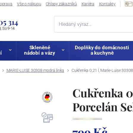
oprava
Vše o nákupu
Ohlasy zákazníků
Kariéra
Kontakty
05 314
, So 9-14
Skleněné
Doplňky do domácnosti
í
nádobí a vázy
a kuchyně
MARIE-LUISE 30308 modrá linka
Cukřenka 0,21 l, Marie-Luise 3030
Cukřenka 0,
Porcelán S
799 Kč