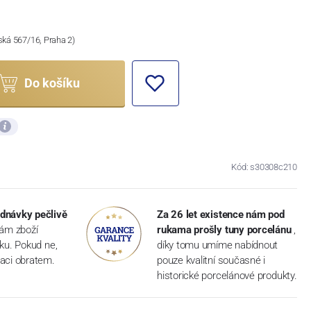
ská 567/16, Praha 2)
Do košíku
Kód: s30308c210
dnávky pečlivě
Za 26 let existence nám pod
vám zboží
rukama prošly tuny porcelánu
,
dku. Pokud ne,
díky tomu umíme nabídnout
aci obratem.
pouze kvalitní současné i
historické porcelánové produkty.