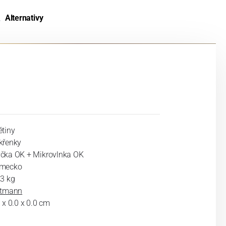
Alternativy
ětiny
křenky
čka OK + Mikrovlnka OK
mecko
23 kg
ltmann
 x 0.0 x 0.0 cm