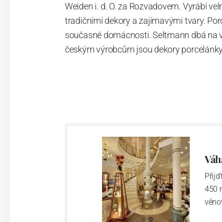
Weiden i. d. O. za Rozvadovem. Vyrábí vel
tradičními dekory a zajímavými tvary. Po
současné domácnosti. Seltmann dbá na vys
českým výrobcům jsou dekory porcelánky 
Váh
Přij
450 
věno