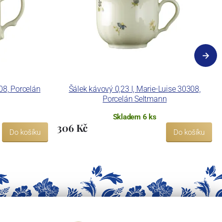
08, Porcelán
Šálek kávový 0,23 l, Marie-Luise 30308,
Porcelán Seltmann
Skladem 6 ks
306 Kč
Do košíku
Do košíku