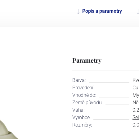
Popis a parametry
Parametry
Barva:
Kv
Provedení:
Cu
Vhodné do:
My
Země původu:
Ně
Váha:
0.
Výrobce:
Se
Rozměry:
0.0