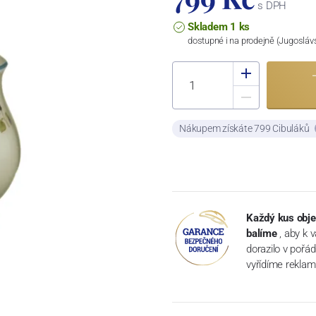
s DPH
Skladem 1 ks
dostupné i na prodejně (Jugosláv
Nákupem získáte 799 Cibuláků
Každý kus obje
balíme
, aby k 
dorazilo v pořá
vyřídíme reklam