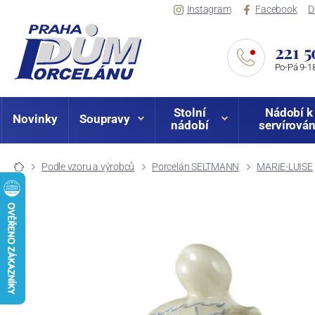
Instagram
Facebook
D
221 5
Po-Pá 9-18
Stolní
Nádobí k
Novinky
Soupravy
nádobí
servírován
Podle vzoru a výrobců
Porcelán SELTMANN
MARIE-LUISE