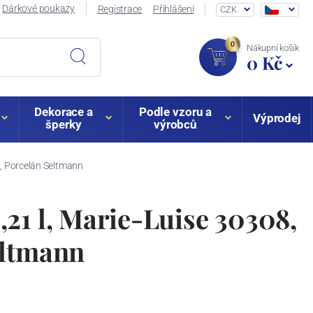
Dárkové poukazy
Registrace
Přihlášení
CZK
0
Nákupní košík
0 Kč
Dekorace a
Podle vzoru a
Výprodej
šperky
výrobců
8, Porcelán Seltmann
21 l, Marie-Luise 30308,
eltmann