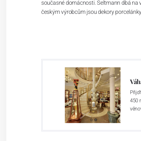
současné domácnosti. Seltmann dbá na vys
českým výrobcům jsou dekory porcelánky 
Váh
Přij
450 
věno