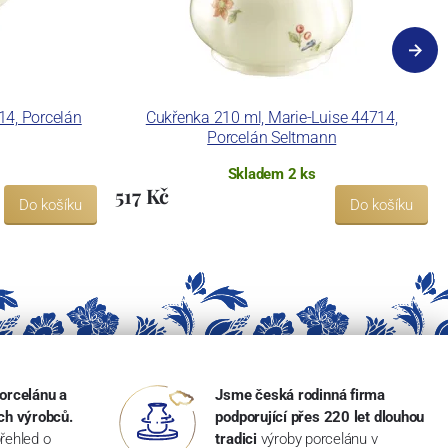
14, Porcelán
Cukřenka 210 ml, Marie-Luise 44714,
Porcelán Seltmann
Skladem 2 ks
517 Kč
Do košíku
Do košíku
orcelánu a
Jsme česká rodinná firma
ch výrobců.
podporující přes 220 let dlouhou
řehled o
tradici
výroby porcelánu v