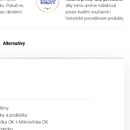
dku. Pokud ne,
díky tomu umíme nabídnout
aci obratem.
pouze kvalitní současné i
historické porcelánové produkty.
Alternativy
ětiny
lky a podšálky
čka OK + Mikrovlnka OK
mecko