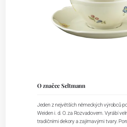
O značce Seltmann
Jeden z největších německých výrobců po
Weiden i. d. O. za Rozvadovem. Vyrábí vel
tradičními dekory a zajímavými tvary. Po