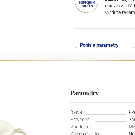
dorazilo v pořá
vyřídíme reklam
Popis a parametry
Parametry
Barva:
Kv
Provedení:
Šá
Vhodné do:
My
Země původu:
Ně