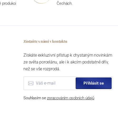
ké produkci
Čechách.
Zůstaňte s námi v kontaktu
Získáte exkluzivní přístup k chystaným novinkám
ze světa porcelánu, ale i k akcím podstatně dřív,
než se vše rozprodá.
Přihlásit se
Souhlasím se
zpracováním osobních údajů