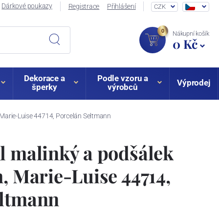
Dárkové poukazy
Registrace
Přihlášení
CZK
0
Nákupní košík
0 Kč
Dekorace a
Podle vzoru a
Výprodej
šperky
výrobců
 Marie-Luise 44714, Porcelán Seltmann
l malinký a podšálek
m, Marie-Luise 44714,
eltmann