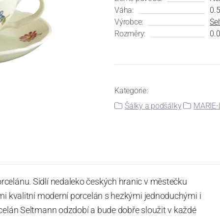
Váha:
0.5
Výrobce:
Se
Rozměry:
0.0
Kategorie:
Šálky a podšálky
MARIE-
rcelánu. Sídlí nedaleko českých hranic v městečku
mi kvalitní moderní porcelán s hezkými jednoduchými i
rcelán Seltmann odzdobí a bude dobře sloužit v každé