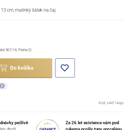
k 13 cm, malinký šálek na čaj
ská 567/16, Praha 2)
Do košíku
Kód: s44714spc
dnávky pečlivě
Za 26 let existence nám pod
vám zboží
rukama prošly tuny porcelánu
,