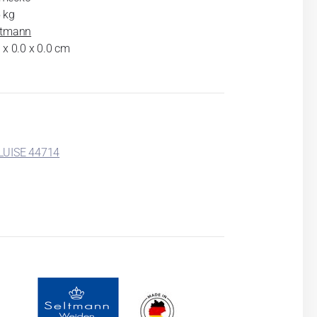
 kg
ltmann
 x 0.0 x 0.0 cm
LUISE 44714