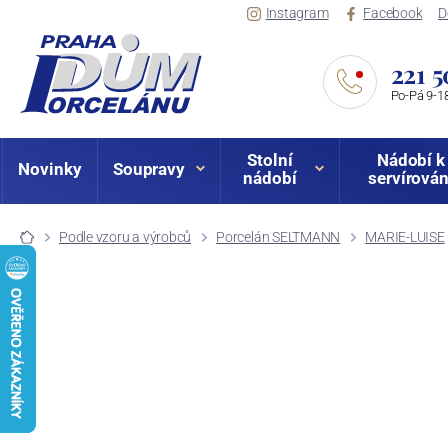
Instagram
Facebook
D
221 5
Po-Pá 9-18
Stolní
Nádobí k
Novinky
Soupravy
nádobí
servírován
Podle vzoru a výrobců
Porcelán SELTMANN
MARIE-LUISE