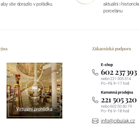
aby vše dorazilo v pořádku.
aktuální i historic
porcelánu
ejna
Zákaznická podpora
E-shop
602 237 393
nebo 221 505 314
Po–Pá 9–17 hod
Kamenná prodejna
221 505 320
nebo 602 50 60 79
Po–Pá 9–18 hod
info@cibulak.cz