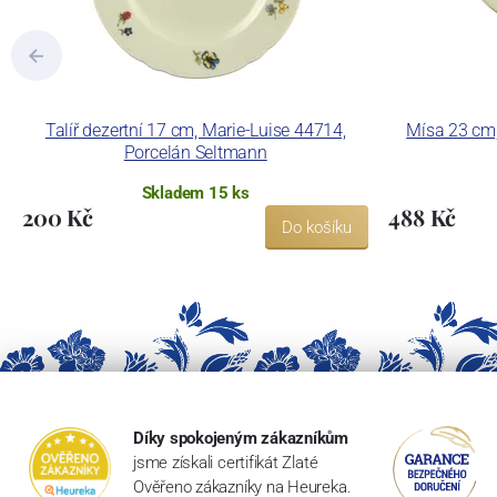
Talíř dezertní 17 cm, Marie-Luise 44714,
Mísa 23 cm,
Porcelán Seltmann
Skladem 15 ks
200 Kč
488 Kč
Do košíku
Díky spokojeným zákazníkům
jsme získali certifikát Zlaté
Ověřeno zákazníky na Heureka.