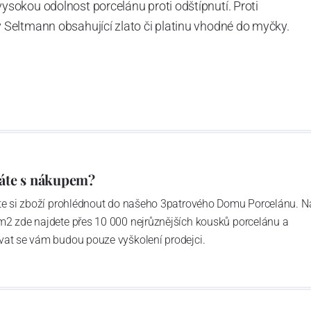
okou odolnost porcelánu proti odštípnutí. Proti
Seltmann obsahující zlato či platinu vhodné do myčky.
áte s nákupem?
ďte si zboží prohlédnout do našeho 3patrového Domu Porcelánu. N
m2 zde najdete přes 10 000 nejrůznějších kousků porcelánu a
vat se vám budou pouze vyškolení prodejci.