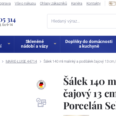
oprava
Vše o nákupu
Ohlasy zákazníků
Kariéra
Kontakty
05 314
, So 9-14
Skleněné
Doplňky do domácnosti
í
nádobí a vázy
a kuchyně
MARIE-LUISE 44714
Šálek 140 ml malinký a podšálek čajový 13 cm,
Šálek 140 m
čajový 13 c
Porcelán S