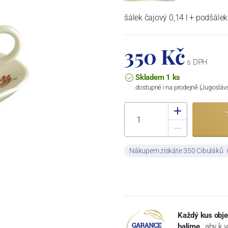
šálek čajový 0,14 l + podšále
350 Kč
s DPH
Skladem 1 ks
dostupné i na prodejně (Jugosláv
Nákupem získáte 350 Cibuláků
Každý kus obje
balíme
, aby k 