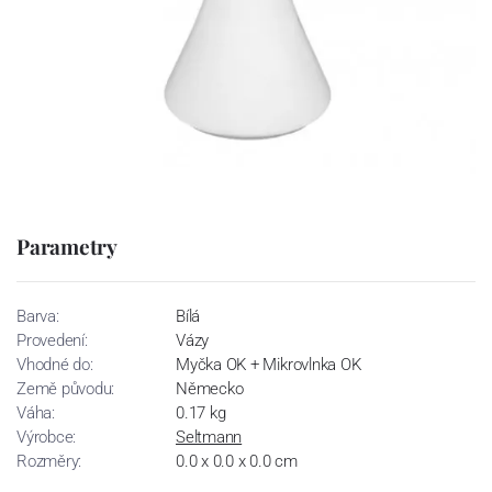
Parametry
Barva:
Bílá
Provedení:
Vázy
Vhodné do:
Myčka OK + Mikrovlnka OK
Země původu:
Německo
Váha:
0.17 kg
Výrobce:
Seltmann
Rozměry:
0.0 x 0.0 x 0.0 cm