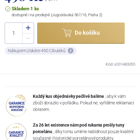
Skladem 1 ks
dostupné i na prodejně (Jugoslávská 567/16, Praha 2)
Do košíku
Nákupem získáte 490 Cibuláků
Kód: s001483055
Každý kus objednávky pečlivě balíme
, aby k vám
zboží dorazilo v pořádku. Pokud ne, vyřídíme reklamaci
obratem.
Za 26 let existence nám pod rukama prošly tuny
porcelánu
, díky tomu umíme nabídnout pouze kvalitní
současné i historické porcelánové produkty.