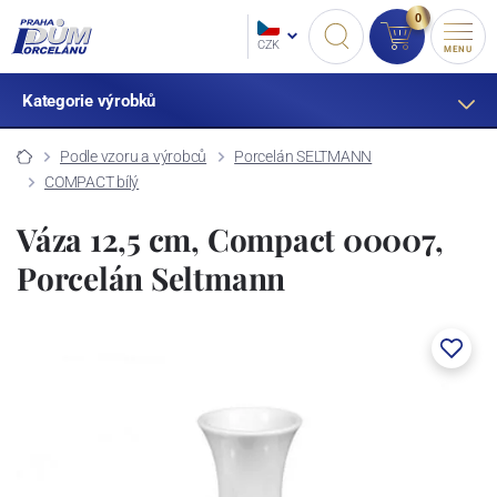
0
CZK
MENU
Kategorie výrobků
Podle vzoru a výrobců
Porcelán SELTMANN
COMPACT bílý
Váza 12,5 cm, Compact 00007,
Porcelán Seltmann