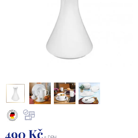
490 Kč
s DPH