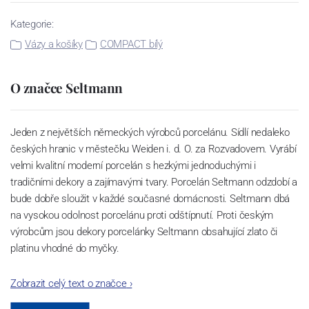
Kategorie:
Vázy a košíky
COMPACT bílý
O značce Seltmann
Jeden z největších německých výrobců porcelánu. Sídlí nedaleko
českých hranic v městečku Weiden i. d. O. za Rozvadovem. Vyrábí
velmi kvalitní moderní porcelán s hezkými jednoduchými i
tradičními dekory a zajímavými tvary. Porcelán Seltmann odzdobí a
bude dobře sloužit v každé současné domácnosti. Seltmann dbá
na vysokou odolnost porcelánu proti odštípnutí. Proti českým
výrobcům jsou dekory porcelánky Seltmann obsahující zlato či
platinu vhodné do myčky.
Zobrazit celý text o značce
›