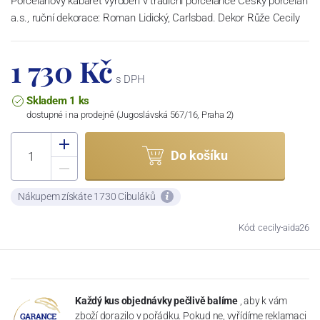
Porcelánový kabaret vyroben v tradiční porcelánce Český porcelán
a.s., ruční dekorace: Roman Lidický, Carlsbad. Dekor Růže Cecily
1 730 Kč
s DPH
Skladem 1 ks
dostupné i na prodejně (Jugoslávská 567/16, Praha 2)
Do košíku
Nákupem získáte 1730 Cibuláků
Kód: cecily-aida26
Každý kus objednávky pečlivě balíme
, aby k vám
zboží dorazilo v pořádku. Pokud ne, vyřídíme reklamaci