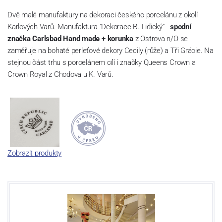
Dvě malé manufaktury na dekoraci českého porcelánu z okolí
Karlových Varů. Manufaktura "Dekorace R. Lidický" -
spodní
značka Carlsbad Hand made + korunka
z Ostrova n/O se
zaměřuje na bohaté perleťové dekory Cecily (růže) a Tři Grácie. Na
stejnou část trhu s porcelánem cílí i značky Queens Crown a
Crown Royal z Chodova u K. Varů.
Zobrazit produkty