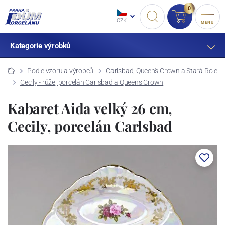
0
CZK
MENU
Kategorie výrobků
Podle vzoru a výrobců
Carlsbad, Queen's Crown a Stará Role
Cecily - růže, porcelán Carlsbad a Queens Crown
Kabaret Aida velký 26 cm,
Cecily, porcelán Carlsbad