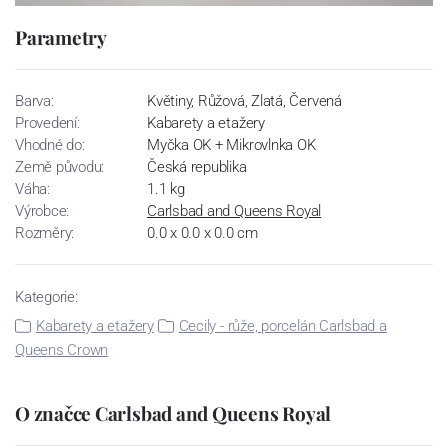
Parametry
Barva:
Květiny, Růžová, Zlatá, Červená
Provedení:
Kabarety a etažery
Vhodné do:
Myčka OK + Mikrovlnka OK
Země původu:
Česká republika
Váha:
1.1 kg
Výrobce:
Carlsbad and Queens Royal
Rozměry:
0.0 x 0.0 x 0.0 cm
Kategorie:
Kabarety a etažery
Cecily - růže, porcelán Carlsbad a
Queens Crown
O značce Carlsbad and Queens Royal