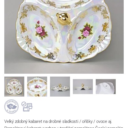
Velký zdobný kabaret na drobné sladkosti / oříšky / ovoce aj.