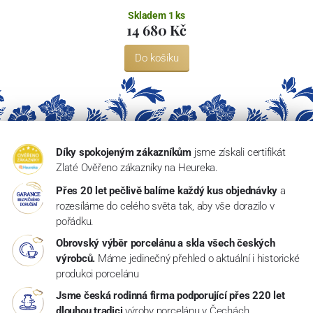
Skladem 1 ks
14 680 Kč
Do košíku
Díky spokojeným zákazníkům
jsme získali certifikát
Zlaté Ověřeno zákazníky na Heureka.
Přes 20 let pečlivě balíme každý kus objednávky
a
rozesíláme do celého světa tak, aby vše dorazilo v
pořádku.
Obrovský výběr porcelánu a skla všech českých
výrobců.
Máme jedinečný přehled o aktuální i historické
produkci porcelánu
Jsme česká rodinná firma podporující přes 220 let
dlouhou tradici
výroby porcelánu v Čechách.