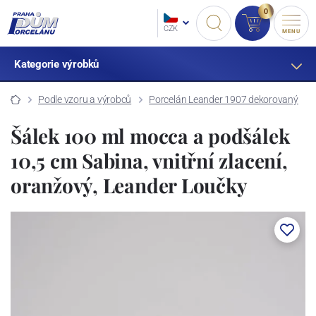
0
CZK
MENU
Kategorie výrobků
Podle vzoru a výrobců
Porcelán Leander 1907 dekorovaný
Šálek 100 ml mocca a podšálek
10,5 cm Sabina, vnitřní zlacení,
oranžový, Leander Loučky