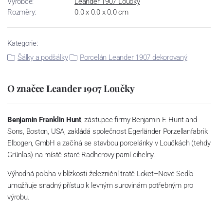
Výrobce:
Leander 1907 Loučky
Rozměry:
0.0 x 0.0 x 0.0 cm
Kategorie:
Šálky a podšálky
Porcelán Leander 1907 dekorovaný
O značce Leander 1907 Loučky
Benjamin Franklin Hunt
, zástupce firmy Benjamin F. Hunt and
Sons, Boston, USA, zakládá společnost Egerländer Porzellanfabrik
Elbogen, GmbH a začíná se stavbou porcelánky v Loučkách (tehdy
Grünlas) na místě staré Radherovy parní cihelny.
Výhodná poloha v blízkosti železniční tratě Loket–Nové Sedlo
umožňuje snadný přístup k levným surovinám potřebným pro
výrobu.
Rodí se porcelánová manufaktura schopná konkurovat předním