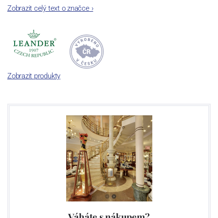
Zobrazit celý text o značce
›
evropským výrobcům.
Zobrazit produkty
Váháte s nákupem?