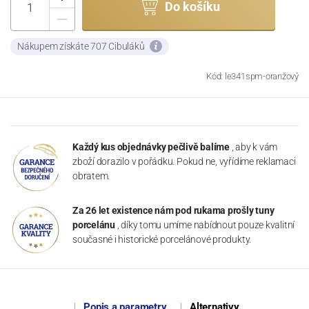
Do košíku
Nákupem získáte 707 Cibuláků
Kód: le341spm-oranžový
Každý kus objednávky pečlivě balíme
, aby k vám
zboží dorazilo v pořádku. Pokud ne, vyřídíme reklamaci
obratem.
Za 26 let existence nám pod rukama prošly tuny
porcelánu
, díky tomu umíme nabídnout pouze kvalitní
současné i historické porcelánové produkty.
Popis a parametry
Alternativy