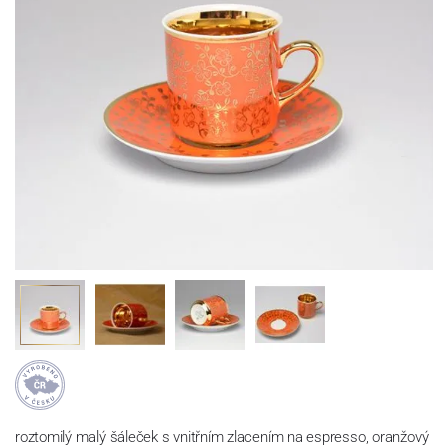
roztomilý malý šáleček s vnitřním zlacením na espresso, oranžový