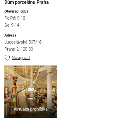
Dům porcelánu Praha
Otevírací doba
Po-Pá: 9-18
So: 9-14
Adresa
Jugoslávská 567/16
Praha 2, 120 00
Navigovat