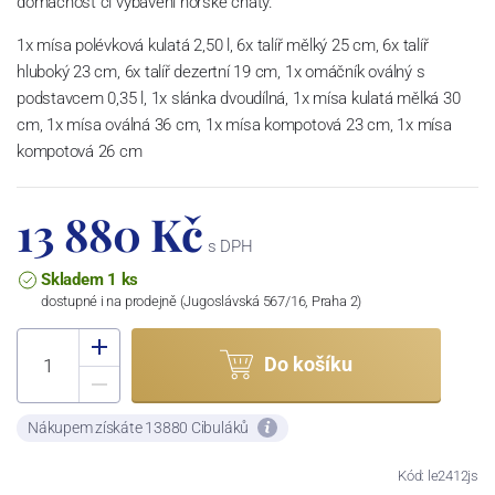
domácnost či vybavení horské chaty.
1x mísa polévková kulatá 2,50 l, 6x talíř mělký 25 cm, 6x talíř
hluboký 23 cm, 6x talíř dezertní 19 cm, 1x omáčník oválný s
podstavcem 0,35 l, 1x slánka dvoudílná, 1x mísa kulatá mělká 30
cm, 1x mísa oválná 36 cm, 1x mísa kompotová 23 cm, 1x mísa
kompotová 26 cm
13 880 Kč
s DPH
Skladem 1 ks
dostupné i na prodejně (Jugoslávská 567/16, Praha 2)
Do košíku
Nákupem získáte 13880 Cibuláků
Kód: le2412js