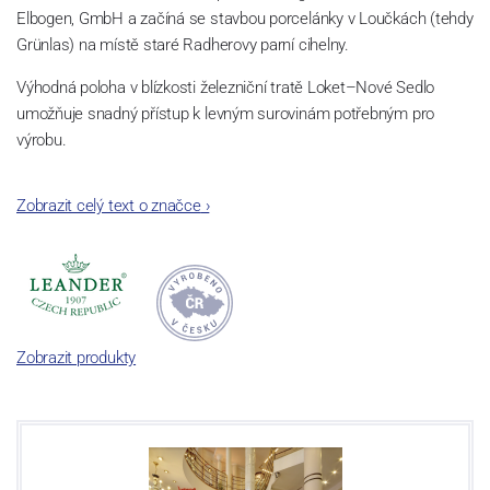
Elbogen, GmbH a začíná se stavbou porcelánky v Loučkách (tehdy
Grünlas) na místě staré Radherovy parní cihelny.
Výhodná poloha v blízkosti železniční tratě Loket–Nové Sedlo
umožňuje snadný přístup k levným surovinám potřebným pro
výrobu.
Rodí se porcelánová manufaktura schopná konkurovat předním
Zobrazit celý text o značce
›
evropským výrobcům.
Zobrazit produkty