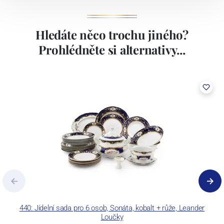
Hledáte něco trochu jiného?
Prohlédněte si alternativy...
440: Jídelní sada pro 6 osob, Sonáta, kobalt + růže, Leander
Loučky