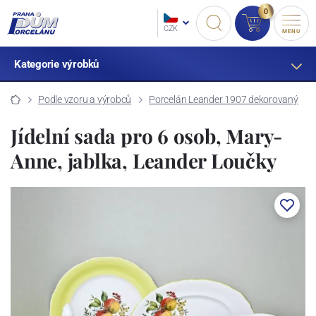
0
CZK
MENU
Kategorie výrobků
Podle vzoru a výrobců
Porcelán Leander 1907 dekorovaný
Jídelní sada pro 6 osob, Mary-
Anne, jablka, Leander Loučky