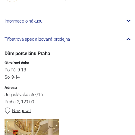
Informace o nákupu
Třípatrová specializovaná prodejna
Dům porcelánu Praha
Otevírací doba
Po-Pá: 9-18
So: 9-14
Adresa
Jugoslávská 567/16
Praha 2, 120 00
Navigovat