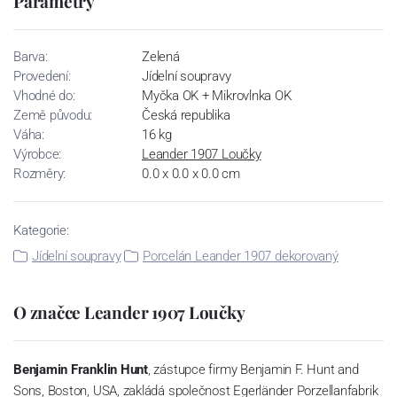
Parametry
Barva:
Zelená
Provedení:
Jídelní soupravy
Vhodné do:
Myčka OK + Mikrovlnka OK
Země původu:
Česká republika
Váha:
16 kg
Výrobce:
Leander 1907 Loučky
Rozměry:
0.0 x 0.0 x 0.0 cm
Kategorie:
Jídelní soupravy
Porcelán Leander 1907 dekorovaný
O značce Leander 1907 Loučky
Benjamin Franklin Hunt
, zástupce firmy Benjamin F. Hunt and
Sons, Boston, USA, zakládá společnost Egerländer Porzellanfabrik