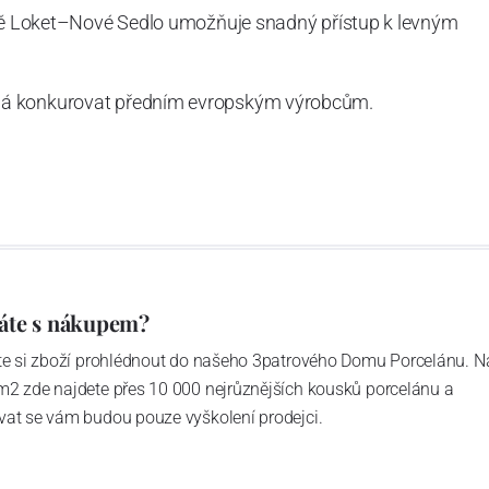
atě Loket–Nové Sedlo umožňuje snadný přístup k levným
ná konkurovat předním evropským výrobcům.
áte s nákupem?
ďte si zboží prohlédnout do našeho 3patrového Domu Porcelánu. N
m2 zde najdete přes 10 000 nejrůznějších kousků porcelánu a
vat se vám budou pouze vyškolení prodejci.