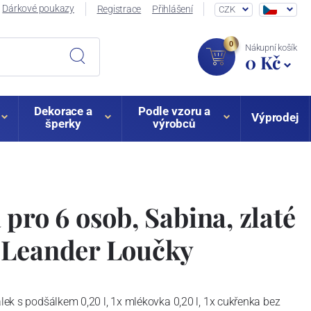
Dárkové poukazy
Registrace
Přihlášení
CZK
0
Nákupní košík
0 Kč
Dekorace a
Podle vzoru a
Výprodej
šperky
výrobců
 pro 6 osob, Sabina, zlaté
 Leander Loučky
álek s podšálkem 0,20 l, 1x mlékovka 0,20 l, 1x cukřenka bez