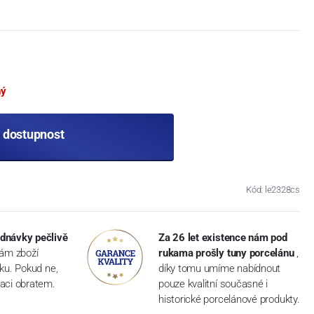
ný
t dostupnost
Kód: le2328cs
dnávky pečlivě
Za 26 let existence nám pod
vám zboží
rukama prošly tuny porcelánu
,
dku. Pokud ne,
díky tomu umíme nabídnout
aci obratem.
pouze kvalitní současné i
historické porcelánové produkty.