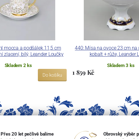
ml mocca a podšálek 11,5 cm
440: Mísa na ovoce 23 cm na 
ní zlacení, bílý, Leander Loučky
kobalt + růže, Leander
Skladem 2 ks
Skladem 3 ks
1 859 Kč
Do košíku
Přes 20 let pečlivě balíme
Obrovský výběr p