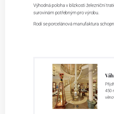
Výhodná poloha v blízkosti železniční tr
surovinám potřebným pro výrobu.
Rodí se porcelánová manufaktura schop
Váh
Přij
450 
věno