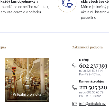
každý kus objednávky
a
skla všech český
rozesíláme do celého světa tak,
Máme jedinečný p
aby vše dorazilo v pořádku.
aktuální i historic
porcelánu
ejna
Zákaznická podpora
E-shop
602 237 393
nebo 221 505 314
Po–Pá 9–17 hod
Kamenná prodejna
221 505 320
nebo 602 50 60 79
Po–Pá 9–18 hod
info@cibulak.cz