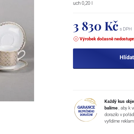
uch 0,20 l
3 830 Kč
s DPH
Výrobek dočasně nedostup
Hlída
Každý kus obje
balíme
, aby k 
dorazilo v pořá
vyřídíme reklam