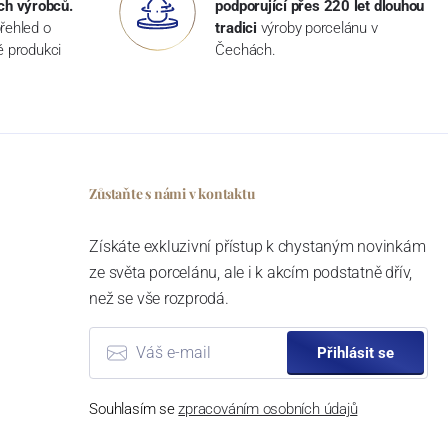
ch výrobců.
podporující přes 220 let dlouhou
řehled o
tradici
výroby porcelánu v
ké produkci
Čechách.
Zůstaňte s námi v kontaktu
Získáte exkluzivní přístup k chystaným novinkám
ze světa porcelánu, ale i k akcím podstatně dřív,
než se vše rozprodá.
Přihlásit se
Souhlasím se
zpracováním osobních údajů