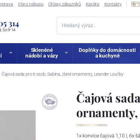
oprava
Vše o nákupu
Ohlasy zákazníků
Kariéra
Kontakty
05 314
, So 9-14
Skleněné
Doplňky do domácnosti
í
nádobí a vázy
a kuchyně
Čajová sada pro 6 osob, Sabina, zlaté ornamenty, Leander Loučky
Čajová sada
ornamenty,
1x konvice čajová 1,10 l, 6x š