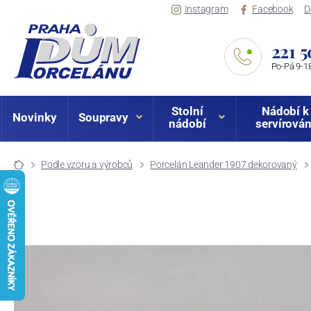
Instagram
Facebook
D
221 5
Po-Pá 9-18
Stolní
Nádobí k
Novinky
Soupravy
nádobí
servírován
Podle vzoru a výrobců
Porcelán Leander 1907 dekorovaný