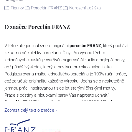
Figurky
Porcelán FRANZ
Narození Ježíška
O značce Porcelán FRANZ
V této kategorii naleznete originální
porcelán FRANZ
, který pochází
ze samotné kolébky porcelánu, Číny. Pro výrobu těchto
jedinečných kousků je využíván nejjemnější kaolín a nejlepší barvy,
což přináší výsledek, který je pastvou pro oko znalce i laika.
Podglazurovaná malba jednotlivého porcelánu je 100% ruční práce,
což zaručuje originalitu každého výrobku. Jedná se o neskutečně
jemnou práci inspirovanou tisíce let starými čínskými motivy.
Práce s odstíny a hloubkami barev Vás naprosto uchvátí.
Porcelán FRANZ
je oceněn třemi cenami UNESCO.
Všechny
výrobky porcelánky FRANZ jsou špičkově baleny v oddolných
Zobrazit celý text o značce
›
krabicích a vynikajícím způsobem porcelán chrání při přepravě.
Při zasílaní navíc již odolné tovární krabice vkládáme do
bezpečných poštovních krabic a zboží je tak dokonale chráněno.