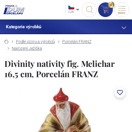
0
CZK
MENU
Kategorie výrobků
Podle vzoru a výrobců
Porcelán FRANZ
Narození Ježíška
Divinity nativity fig. Melichar
16,5 cm, Porcelán FRANZ