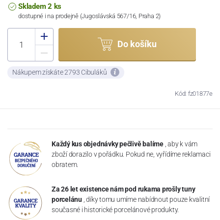
Skladem 2 ks
dostupné i na prodejně (Jugoslávská 567/16, Praha 2)
Do košíku
Nákupem získáte 2793 Cibuláků
Kód: fz01877e
Každý kus objednávky pečlivě balíme
, aby k vám
zboží dorazilo v pořádku. Pokud ne, vyřídíme reklamaci
obratem.
Za 26 let existence nám pod rukama prošly tuny
porcelánu
, díky tomu umíme nabídnout pouze kvalitní
současné i historické porcelánové produkty.