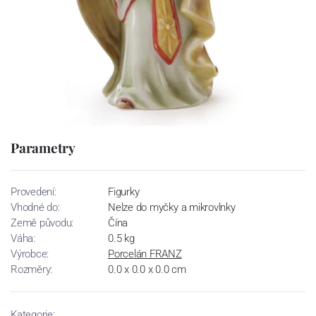
Parametry
Provedení:
Figurky
Vhodné do:
Nelze do myčky a mikrovlnky
Země původu:
Čína
Váha:
0.5 kg
Výrobce:
Porcelán FRANZ
Rozměry:
0.0 x 0.0 x 0.0 cm
Kategorie: