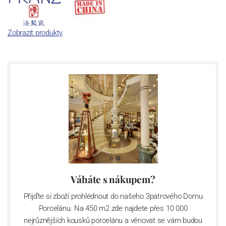
Netřeba žádných obav o dodávku porcelánu poštou. Porcelán
FRANZ zasíláme bezpečně do celého světa.
Jediný porcelán v
Zobrazit produkty
naší nabídce, který pochází z Číny.
Ústředí firmy sídlí na Taiwanu, výroba, spíše tvorba, je soustředěna
do kolébky výroby porcelánu na světě, města
Ťing-te-čen
v
jihovýchodní Číně. Porcelán se zde ze špičkového kaolínu vyrábí již
sedmnáct století!
Váháte s nákupem?
Přijďte si zboží prohlédnout do našeho 3patrového Domu
Porcelánu. Na 450 m2 zde najdete přes 10 000
nejrůznějších kousků porcelánu a věnovat se vám budou