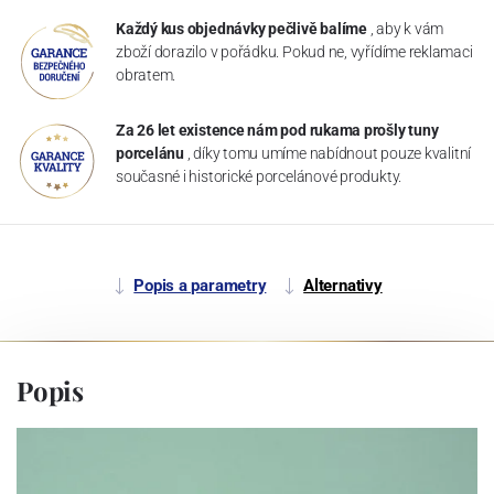
Každý kus objednávky pečlivě balíme
, aby k vám
zboží dorazilo v pořádku. Pokud ne, vyřídíme reklamaci
obratem.
Za 26 let existence nám pod rukama prošly tuny
porcelánu
, díky tomu umíme nabídnout pouze kvalitní
současné i historické porcelánové produkty.
Popis a parametry
Alternativy
Popis