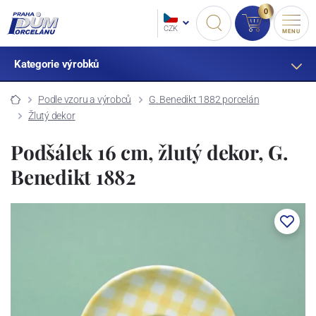
0
CZK
MENU
Kategorie výrobků
Podle vzoru a výrobců
G. Benedikt 1882 porcelán
Žlutý dekor
Podšálek 16 cm, žlutý dekor, G.
Benedikt 1882