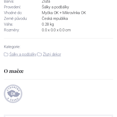
Barva:
Žlutá
Provedení:
Šálky a podšálky
Vhodné do:
Myčka OK + Mikrovlnka OK
Země původu:
Česká republika
Váha:
0.28 kg
Rozměry:
0.0 x 0.0 x 0.0 cm
Kategorie:
Šálky a podšálky
Žlutý dekor
O značce