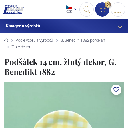
0
CZK
MENU
Kategorie výrobků
Podle vzoru a výrobců
G. Benedikt 1882 porcelán
Žlutý dekor
Podšálek 14 cm, žlutý dekor, G.
Benedikt 1882