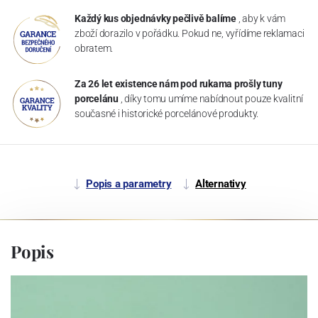
Každý kus objednávky pečlivě balíme
, aby k vám
zboží dorazilo v pořádku. Pokud ne, vyřídíme reklamaci
obratem.
Za 26 let existence nám pod rukama prošly tuny
porcelánu
, díky tomu umíme nabídnout pouze kvalitní
současné i historické porcelánové produkty.
Popis a parametry
Alternativy
Popis