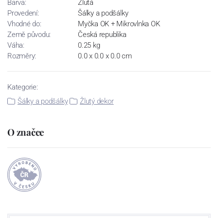
Barva:
Žlutá
Provedení:
Šálky a podšálky
Vhodné do:
Myčka OK + Mikrovlnka OK
Země původu:
Česká republika
Váha:
0.25 kg
Rozměry:
0.0 x 0.0 x 0.0 cm
Kategorie:
Šálky a podšálky
Žlutý dekor
O značce