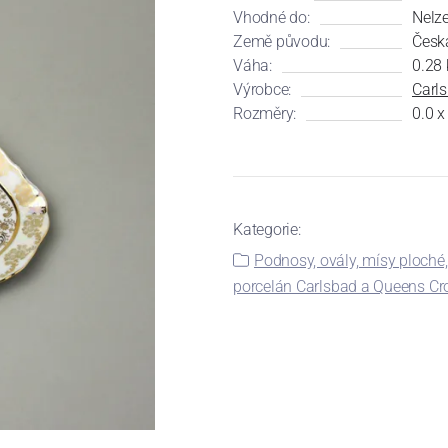
Vhodné do:
Nelz
Země původu:
Česk
Váha:
0.28 
Výrobce:
Carl
Rozměry:
0.0 x
Kategorie:
Podnosy, ovály, mísy ploché,
porcelán Carlsbad a Queens C