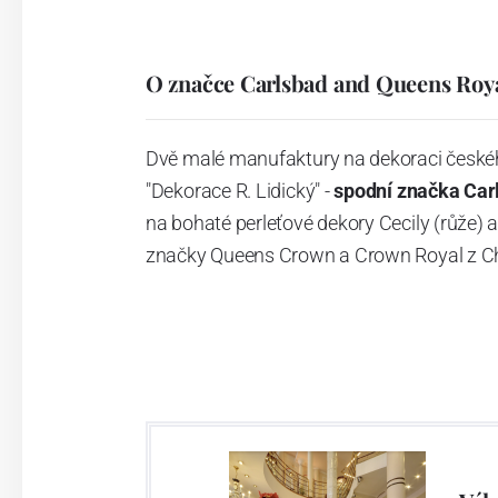
O značce Carlsbad and Queens Roy
Dvě malé manufaktury na dekoraci českéh
"Dekorace R. Lidický" -
spodní značka Ca
na bohaté perleťové dekory Cecily (růže) a 
značky Queens Crown a Crown Royal z Ch