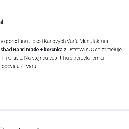
al
o porcelánu z okolí Karlových Varů. Manufaktura
rlsbad Hand made + korunka
z Ostrova n/O se zaměřuje
Tři Grácie. Na stejnou část trhu s porcelánem cílí i
odova u K. Varů.