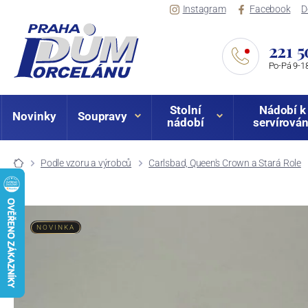
Instagram
Facebook
D
221 5
Po-Pá 9-18
Stolní
Nádobí k
Novinky
Soupravy
nádobí
servírován
Podle vzoru a výrobců
Carlsbad, Queen's Crown a Stará Role
NOVINKA