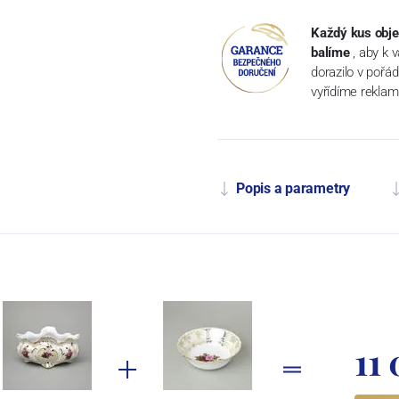
Každý kus obje
balíme
, aby k 
dorazilo v pořá
vyřídíme reklam
Popis a parametry
11