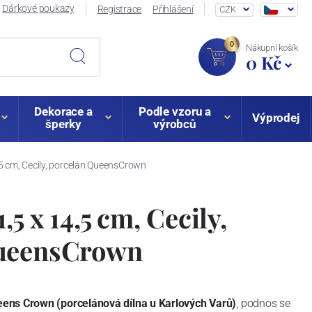
Dárkové poukazy
Registrace
Přihlášení
CZK
0
Nákupní košík
0 Kč
Dekorace a
Podle vzoru a
Výprodej
šperky
výrobců
5 cm, Cecily, porcelán QueensCrown
5 x 14,5 cm, Cecily,
QueensCrown
ens Crown (porcelánová dílna u Karlových Varů)
, podnos se