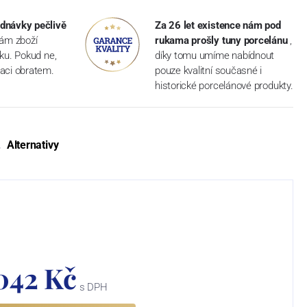
dnávky pečlivě
Za 26 let existence nám pod
vám zboží
rukama prošly tuny porcelánu
,
dku. Pokud ne,
díky tomu umíme nabídnout
aci obratem.
pouze kvalitní současné i
historické porcelánové produkty.
Alternativy
 042 Kč
s DPH