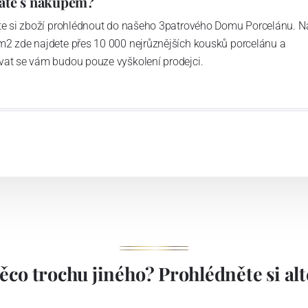
áte s nákupem?
ďte si zboží prohlédnout do našeho 3patrového Domu Porcelánu. N
m2 zde najdete přes 10 000 nejrůznějších kousků porcelánu a
vat se vám budou pouze vyškolení prodejci.
ěco trochu jiného? Prohlédněte si alte