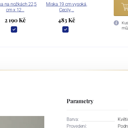
sa na nožkách 22,5
Miska 19 cm vysoká,
cm x 12…
Cecily,…
2 190 Kč
483 Kč
Kus
můž
Parametry
Barva:
Květi
Provedení:
Podn