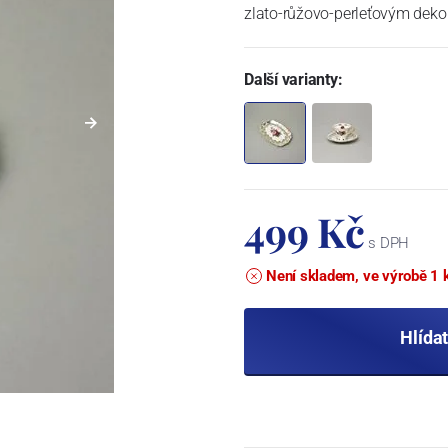
zlato-růžovo-perleťovým deko
Další varianty:
499 Kč
s DPH
Není skladem, ve výrobě 1 
Hlída