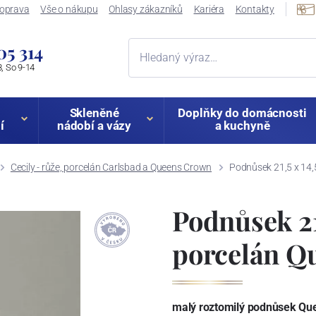
oprava
Vše o nákupu
Ohlasy zákazníků
Kariéra
Kontakty
05 314
, So 9-14
Skleněné
Doplňky do domácnosti
í
nádobí a vázy
a kuchyně
Cecily - růže, porcelán Carlsbad a Queens Crown
Podnůsek 21,5 x 14,
Podnůsek 21,
porcelán 
malý roztomilý podnůsek Que