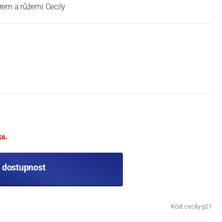
rem a růžemi Cecily
ks.
t dostupnost
Kód: cecily-p21