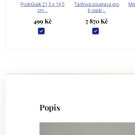
Podnůsek 21,5 x 14,5
Talířová souprava pro
Mí
cm,…
6 osob,…
499 Kč
7 870 Kč
Popis