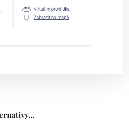
Virtuální prohlídka
a
Zobrazit na mapě
rnativy...