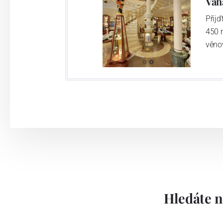
Váh
Přij
450 
věno
Hledáte n