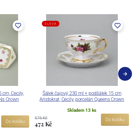
SLEVA
cm, Cecily,
Šálek čajový 230 ml + podšálek 15 cm
ENs Crown
Aristokrat, Cecily, porcelán Queens Crown
Skladem 13 ks
576 Kč
Do košíku
Do košíku
472 Kč