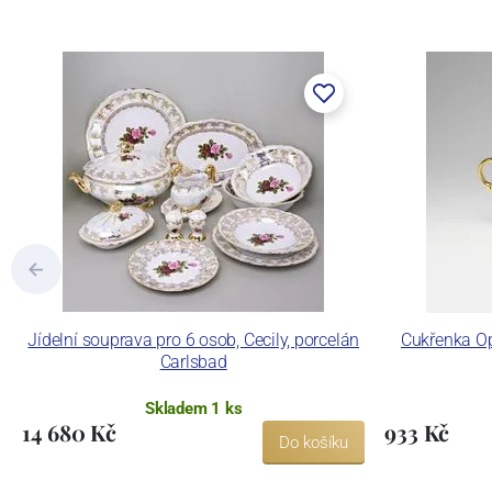
Jídelní souprava pro 6 osob, Cecily, porcelán
Cukřenka Oph
Carlsbad
Skladem 1 ks
14 680 Kč
933 Kč
Do košíku