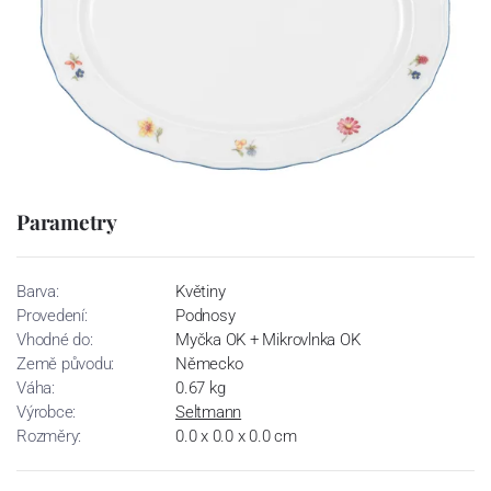
Parametry
Barva:
Květiny
Provedení:
Podnosy
Vhodné do:
Myčka OK + Mikrovlnka OK
Země původu:
Německo
Váha:
0.67 kg
Výrobce:
Seltmann
Rozměry:
0.0 x 0.0 x 0.0 cm