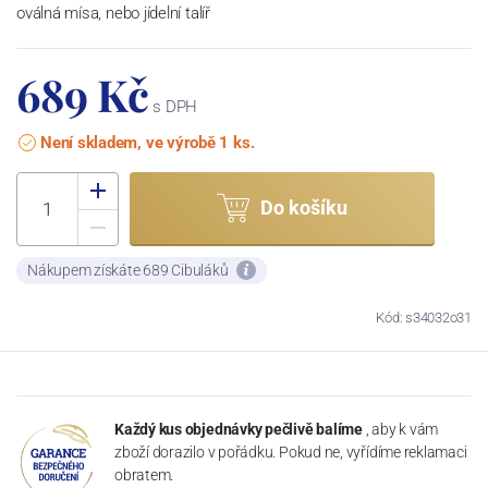
oválná mísa, nebo jídelní talíř
689 Kč
s DPH
Není skladem, ve výrobě 1 ks.
Do košíku
Nákupem získáte 689 Cibuláků
Kód: s34032o31
Každý kus objednávky pečlivě balíme
, aby k vám
zboží dorazilo v pořádku. Pokud ne, vyřídíme reklamaci
obratem.