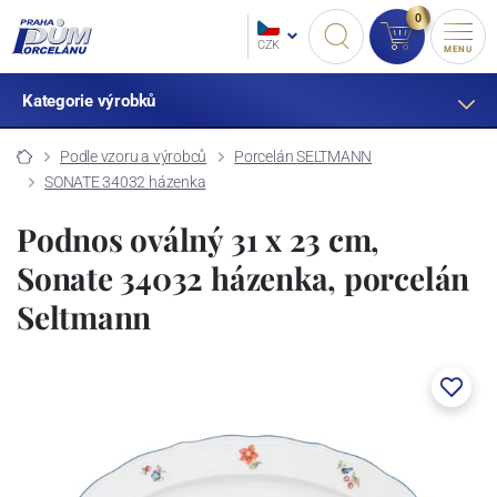
0
CZK
MENU
Kategorie výrobků
Podle vzoru a výrobců
Porcelán SELTMANN
SONATE 34032 házenka
Podnos oválný 31 x 23 cm,
Sonate 34032 házenka, porcelán
Seltmann