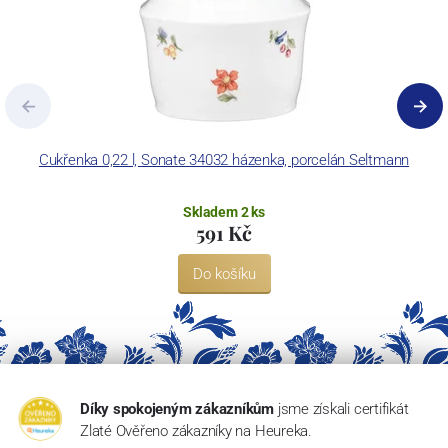
Cukřenka 0,22 l, Sonate 34032 házenka, porcelán Seltmann
Skladem 2 ks
591 Kč
Do košíku
Díky spokojeným zákazníkům
jsme získali certifikát
Zlaté Ověřeno zákazníky na Heureka.