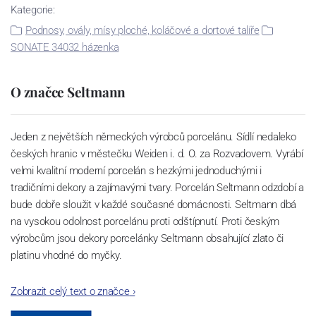
Kategorie:
Podnosy, ovály, mísy ploché, koláčové a dortové talíře
SONATE 34032 házenka
O značce Seltmann
Jeden z největších německých výrobců porcelánu. Sídlí nedaleko
českých hranic v městečku Weiden i. d. O. za Rozvadovem. Vyrábí
velmi kvalitní moderní porcelán s hezkými jednoduchými i
tradičními dekory a zajímavými tvary. Porcelán Seltmann odzdobí a
bude dobře sloužit v každé současné domácnosti. Seltmann dbá
na vysokou odolnost porcelánu proti odštípnutí. Proti českým
výrobcům jsou dekory porcelánky Seltmann obsahující zlato či
platinu vhodné do myčky.
Zobrazit celý text o značce
›