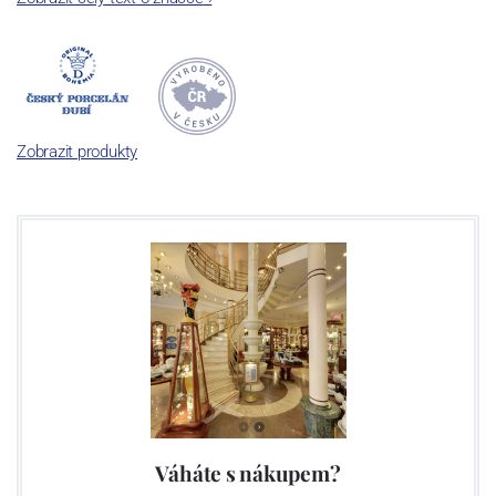
Dnes, kdy čtete tento úvod, nese firma název
Český porcelán
a
počet jeho dílů v cibulovém provedení je 850 tvarů. Tyto výrobky
jsou garantovány Asociací sklářského a keramického průmyslu
České republiky jako „
Český výrobek
“.
Zobrazit produkty
Výroba cibuláku na videu
Váháte s nákupem?