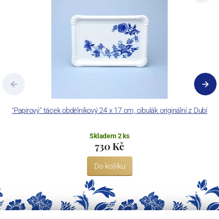
"Papírový" tácek obdélníkový 24 x 17 cm, cibulák originální z Dubí
Skladem 2 ks
730 Kč
Do košíku