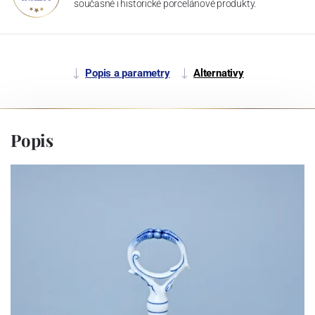
současné i historické porcelánové produkty.
Popis a parametry
Alternativy
Popis