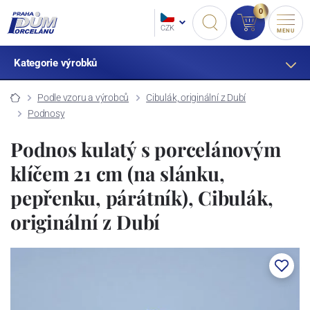
0
CZK
MENU
Kategorie výrobků
Podle vzoru a výrobců
Cibulák, originální z Dubí
Podnosy
Podnos kulatý s porcelánovým
klíčem 21 cm (na slánku,
pepřenku, párátník), Cibulák,
originální z Dubí