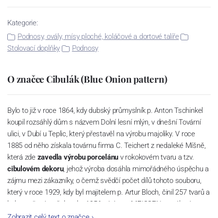
Kategorie:
Podnosy, ovály, mísy ploché, koláčové a dortové talíře
Stolovací doplňky
Podnosy
O značce Cibulák (Blue Onion pattern)
Bylo to již v roce 1864, kdy dubský průmyslník p. Anton Tschinkel
koupil rozsáhlý dům s názvem Dolní lesní mlýn, v dnešní Tovární
ulici, v Dubí u Teplic, který přestavěl na výrobu majoliky. V roce
1885 od něho získala továrnu firma C. Teichert z nedaleké Míšně,
která zde
zavedla výrobu porcelánu
v rokokovém tvaru a tzv.
cibulovém dekoru
, jehož výroba dosáhla mimořádného úspěchu a
zájmu mezi zákazníky, o čemž svědčí počet dílů tohoto souboru,
který v roce 1929, kdy byl majitelem p. Artur Bloch, činil 257 tvarů a
byl označován až do roku 1956 nápisem MEISSEN v oválovém
rámečku.
Zobrazit celý text o značce
›