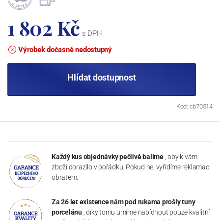
1 802 Kč
s DPH
Výrobek dočasně nedostupný
Hlídat dostupnost
Kód: cb70514
Každý kus objednávky pečlivě balíme
, aby k vám
zboží dorazilo v pořádku. Pokud ne, vyřídíme reklamaci
obratem.
Za 26 let existence nám pod rukama prošly tuny
porcelánu
, díky tomu umíme nabídnout pouze kvalitní