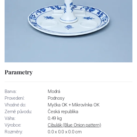
Parametry
Barva:
Modrá
Provedení:
Podnosy
Vhodné do:
Myčka OK + Mikrovlnka OK
Země původu:
Česká republika
Váha:
0.49 kg
Výrobce:
Cibulák (Blue Onion pattern)
Rozměry:
0.0 x 0.0 x 0.0 cm