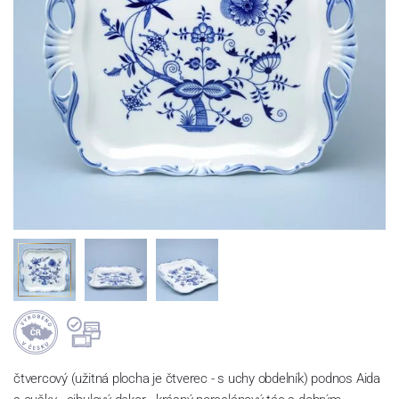
čtvercový (užitná plocha je čtverec - s uchy obdelník) podnos Aida