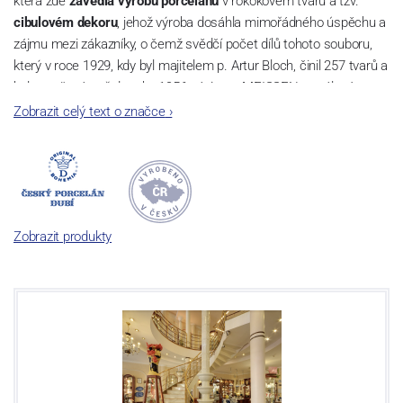
která zde
zavedla výrobu porcelánu
v rokokovém tvaru a tzv.
cibulovém dekoru
, jehož výroba dosáhla mimořádného úspěchu a
zájmu mezi zákazníky, o čemž svědčí počet dílů tohoto souboru,
který v roce 1929, kdy byl majitelem p. Artur Bloch, činil 257 tvarů a
byl označován až do roku 1956 nápisem MEISSEN v oválovém
rámečku.
Zobrazit celý text o značce
›
Dnes, kdy čtete tento úvod, nese firma název
Český porcelán
a
počet jeho dílů v cibulovém provedení je 850 tvarů. Tyto výrobky
jsou garantovány Asociací sklářského a keramického průmyslu
České republiky jako „
Český výrobek
“.
Zobrazit produkty
Výroba cibuláku na videu