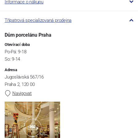
Informace o nákupu
Třípatrová specializovaná prodejna
Dům porcelánu Praha
Otevírací doba
Po-Pá: 9-18
So: 9-14
Adresa
Jugoslávská 567/16
Praha 2, 120 00
Navigovat