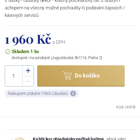
s oušky - cibulový dekor - krásný porcelánový tác s dobrým
úchopem na všecny možné pochoutky či podávání čajových /
kávových servisů
1 960 Kč
s DPH
Skladem 1 ks
dostupné i na prodejně (Jugoslávská 567/16, Praha 2)
Do košíku
Nákupem získáte 1960 Cibuláků
Kód: cb978
Každý kus objednávky pečlivě balíme
, aby k vám