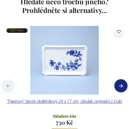
Hledáte něco trochu jiného?
Prohlédněte si alternativy...
NOVINKA
"Papírový" tácek obdélníkový 24 x 17 cm, cibulák originální z Dubí
Skladem 4 ks
730 Kč