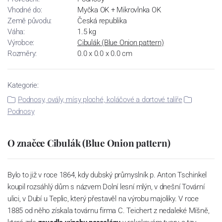
Vhodné do:
Myčka OK + Mikrovlnka OK
Země původu:
Česká republika
Váha:
1.5 kg
Výrobce:
Cibulák (Blue Onion pattern)
Rozměry:
0.0 x 0.0 x 0.0 cm
Kategorie:
Podnosy, ovály, mísy ploché, koláčové a dortové talíře
Podnosy
O značce Cibulák (Blue Onion pattern)
Bylo to již v roce 1864, kdy dubský průmyslník p. Anton Tschinkel
koupil rozsáhlý dům s názvem Dolní lesní mlýn, v dnešní Tovární
ulici, v Dubí u Teplic, který přestavěl na výrobu majoliky. V roce
1885 od něho získala továrnu firma C. Teichert z nedaleké Míšně,