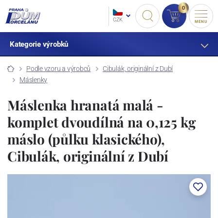
0
CZK
MENU
Kategorie výrobků
Podle vzoru a výrobců
Cibulák, originální z Dubí
Máslenky
Máslenka hranatá malá -
komplet dvoudílná na 0,125 kg
máslo (půlku klasického),
Cibulák, originální z Dubí