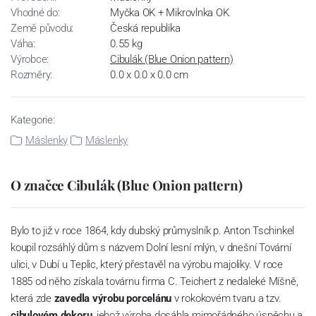
Vhodné do:
Myčka OK + Mikrovlnka OK
Země původu:
Česká republika
Váha:
0.55 kg
Výrobce:
Cibulák (Blue Onion pattern)
Rozměry:
0.0 x 0.0 x 0.0 cm
Kategorie:
Máslenky
Máslenky
O značce Cibulák (Blue Onion pattern)
Bylo to již v roce 1864, kdy dubský průmyslník p. Anton Tschinkel
koupil rozsáhlý dům s názvem Dolní lesní mlýn, v dnešní Tovární
ulici, v Dubí u Teplic, který přestavěl na výrobu majoliky. V roce
1885 od něho získala továrnu firma C. Teichert z nedaleké Míšně,
která zde
zavedla výrobu porcelánu
v rokokovém tvaru a tzv.
cibulovém dekoru
, jehož výroba dosáhla mimořádného úspěchu a