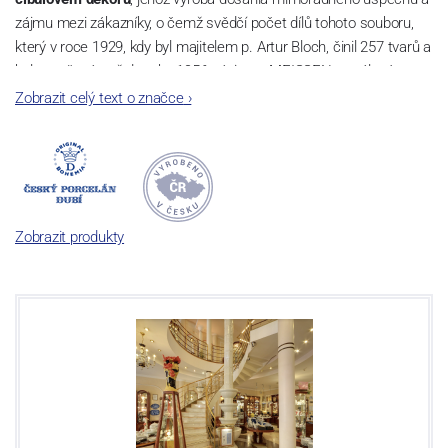
zájmu mezi zákazníky, o čemž svědčí počet dílů tohoto souboru,
který v roce 1929, kdy byl majitelem p. Artur Bloch, činil 257 tvarů a
byl označován až do roku 1956 nápisem MEISSEN v oválovém
rámečku.
Zobrazit celý text o značce
›
Dnes, kdy čtete tento úvod, nese firma název
Český porcelán
a
počet jeho dílů v cibulovém provedení je 850 tvarů. Tyto výrobky
jsou garantovány Asociací sklářského a keramického průmyslu
České republiky jako „
Český výrobek
“.
Zobrazit produkty
Výroba cibuláku na videu