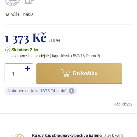
na půlku másla
1 373 Kč
s DPH
Skladem 2 ks
dostupné i na prodejně (Jugoslávská 567/16, Praha 2)
Do košíku
Nákupem získáte 1373 Cibuláků
Kód: cb232
Každý kus objednávky pečlivě balíme
, aby k vám