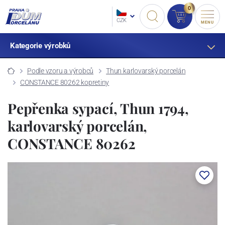
0
CZK
MENU
Kategorie výrobků
Podle vzoru a výrobců
Thun karlovarský porcelán
CONSTANCE 80262 kopretiny
Pepřenka sypací, Thun 1794,
karlovarský porcelán,
CONSTANCE 80262