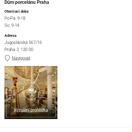
Dům porcelánu Praha
Otevírací doba
Po-Pá: 9-18
So: 9-14
Adresa
Jugoslávská 567/16
Praha 2, 120 00
Navigovat