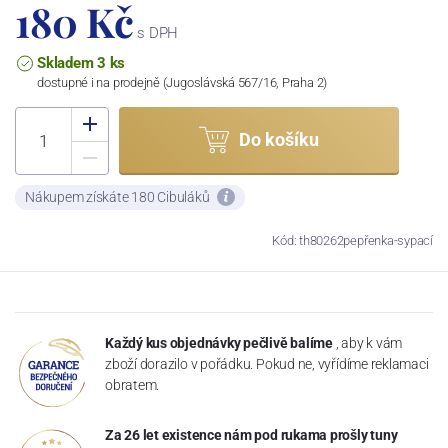
180 Kč
s DPH
Skladem 3 ks
dostupné i na prodejně (Jugoslávská 567/16, Praha 2)
Do košíku
Nákupem získáte 180 Cibuláků
Kód: th80262pepřenka-sypací
Každý kus objednávky pečlivě balíme
, aby k vám
zboží dorazilo v pořádku. Pokud ne, vyřídíme reklamaci
obratem.
Za 26 let existence nám pod rukama prošly tuny