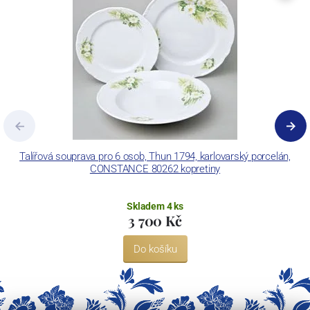
Concordia Lesov používá ochrannou známku LC a Thun Hotel &
Restaurant.
Talířová souprava pro 6 osob, Thun 1794, karlovarský porcelán,
CONSTANCE 80262 kopretiny
Skladem 4 ks
3 700 Kč
Do košíku