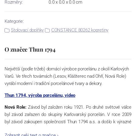
Rozměry:
0.0 x 0.0 x 0.0 cm
Kategorie:
Stolovací doplňky
CONSTANCE 80262 kopretiny
O značce Thun 1794
Největší (podle tržeb) domácí výrobce porcelánu z okolí Karlových
Varů. Ve třech továrnách (Lesov, Klášterec nad Ohří, Nová Role)
vyrábí moderní i tradiční porcelánové tvary a dekory.
Thun 1794, výroba porcelánu, video
Nová Role:
Závod byl založen roku 1921. Po druhé světové válce
byl závod zařazen do skupiny Karlovarský porcelán. V roce 2009
byl závod zakoupen společností Thun 1794 a.s. a došlo k výrazné
změně výrobní náplně. Nová Role se zároveň stala sídlem celé
Zobrazit celý text o značce
›