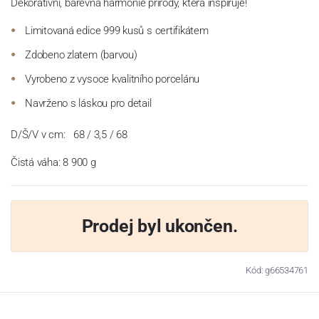
Dekorativní, barevná harmonie přírody, která inspiruje!
Limitovaná edice 999 kusů s certifikátem
Zdobeno zlatem (barvou)
Vyrobeno z vysoce kvalitního porcelánu
Navrženo s láskou pro detail
D/Š/V v cm:
68 / 3,5 / 68
Čistá váha: 8 900 g
Prodej byl ukončen.
Kód: g66534761