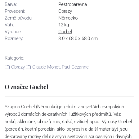
Barva:
Pestrobarevná
Provedení:
Obrazy
Země původu:
Německo
Váha:
12 kg
Výrobce:
Goebel
Rozměry:
3.0 x 68.0 x 68.0 cm
Kategorie:
Obrazy
Claude Monet, Paul Cézanne
O značce Goebel
Skupina Goebel (Německo) je jedním z největších evropských
výrobců domácích dekorativních i užitkových předmětů. Váz,
hrnků, skleniček, obrazů, mis, šálků, svítidel, apod. Výrobky Goebel
(porcelán, kostní porcelán, sklo, polyresin a další materiály) jsou
dekorovány motivy děl slavných světových současných i dávných