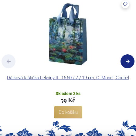
Dárková taštička Lekníny II - 15,50 / 7 / 19 cm, C. Monet, Goebel
Dó
Skladem 3 ks
59 Kč
Do košíku