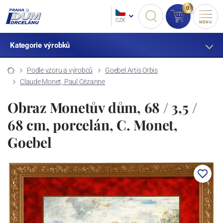
0
CZK
MENU
Kategorie výrobků
Podle vzoru a výrobců
Goebel Artis Orbis
Claude Monet, Paul Cézanne
Obraz Monetův dům, 68 / 3,5 /
68 cm, porcelán, C. Monet,
Goebel