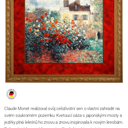
Claude Monet realizoval svůj celoživotní sen o vlastní zahradě na
svém soukromém pozemku: Kvetoucí oáza s japonskými mosty a
jezírky plná leknínů ho znovu a znovu inspirovala k novým kresbám.