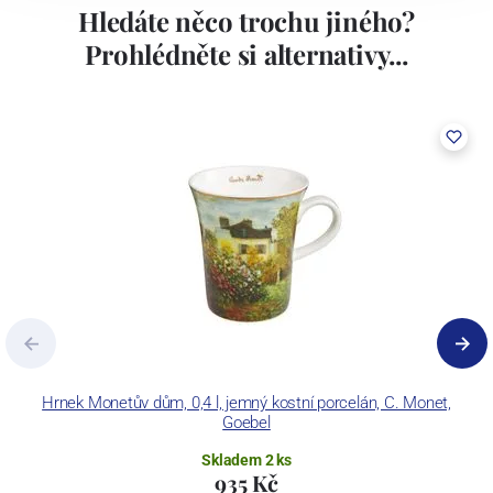
Hledáte něco trochu jiného?
Prohlédněte si alternativy...
Hrnek Monetův dům, 0,4 l, jemný kostní porcelán, C. Monet,
Dó
Goebel
Skladem 2 ks
935 Kč