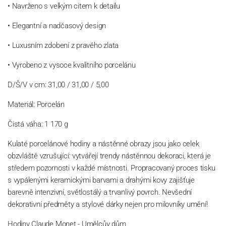
• Navrženo s velkým citem k detailu
• Elegantní a nadčasový design
• Luxusním zdobení z pravého zlata
• Vyrobeno z vysoce kvalitního porcelánu
D/Š/V v cm: 31,00 / 31,00 / 5,00
Materiál: Porcelán
Čistá váha: 1 170 g
Kulaté porcelánové hodiny a nástěnné obrazy jsou jako celek
obzvláště vzrušující: vytvářejí trendy nástěnnou dekoraci, která je
středem pozornosti v každé místnosti. Propracovaný proces tisku
s vypálenými keramickými barvami a drahými kovy zajišťuje
barevně intenzivní, světlostálý a trvanlivý povrch. Nevšední
dekorativní předměty a stylové dárky nejen pro milovníky umění!
Hodiny Claude Monet - Umělcův dům