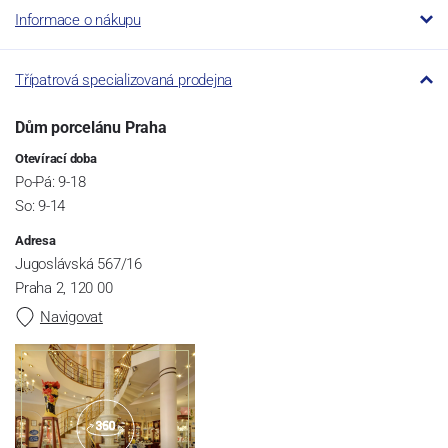
Informace o nákupu
Třípatrová specializovaná prodejna
Dům porcelánu Praha
Otevírací doba
Po-Pá: 9-18
So: 9-14
Adresa
Jugoslávská 567/16
Praha 2, 120 00
Navigovat