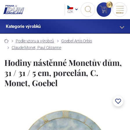
0
CZK
MENU
Kategorie výrobků
Podle vzoru a výrobců
Goebel Artis Orbis
Claude Monet, Paul Cézanne
Hodiny nástěnné Monetův dům,
31 / 31 / 5 cm, porcelán, C.
Monet, Goebel