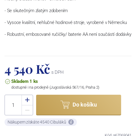
- Se skutečným zlatým zdobením
- Vysoce kvalitní, nehlučné hodinové stroje, vyrobené v Německu
- Robustní, embosované ručičky/ baterie AA není součástí dodávky
4 540 Kč
s DPH
Skladem 1 ks
dostupné i na prodejně (Jugoslávská 567/16, Praha 2)
Do košíku
Nákupem získáte 4540 Cibuláků
Kód: g67069041