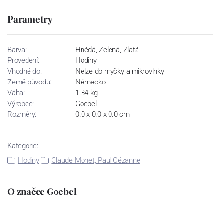
Parametry
Barva:
Hnědá, Zelená, Zlatá
Provedení:
Hodiny
Vhodné do:
Nelze do myčky a mikrovlnky
Země původu:
Německo
Váha:
1.34 kg
Výrobce:
Goebel
Rozměry:
0.0 x 0.0 x 0.0 cm
Kategorie:
Hodiny
Claude Monet, Paul Cézanne
O značce Goebel