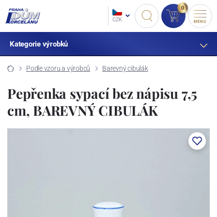
0
CZK
MENU
Kategorie výrobků
Podle vzoru a výrobců
Barevný cibulák
Pepřenka sypací bez nápisu 7,5
cm, BAREVNÝ CIBULÁK