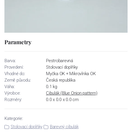
Parametry
Barva:
Pestrobarevná
Provedení:
Stolovací doplňky
Vhodné do:
Myčka OK + Mikrovlnka OK
Země původu:
Česká republika
Váha:
0.1 kg
Výrobce:
Cibulák (Blue Onion pattern)
Rozměry:
0.0 x 0.0 x 0.0 cm
Kategorie:
Stolovací doplňky
Barevný cibulák