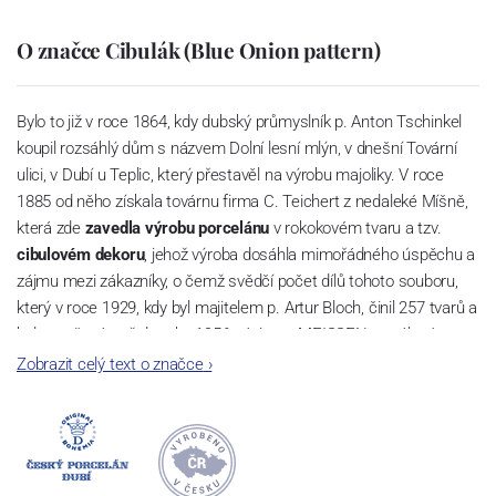
O značce Cibulák (Blue Onion pattern)
Bylo to již v roce 1864, kdy dubský průmyslník p. Anton Tschinkel
koupil rozsáhlý dům s názvem Dolní lesní mlýn, v dnešní Tovární
ulici, v Dubí u Teplic, který přestavěl na výrobu majoliky. V roce
1885 od něho získala továrnu firma C. Teichert z nedaleké Míšně,
která zde
zavedla výrobu porcelánu
v rokokovém tvaru a tzv.
cibulovém dekoru
, jehož výroba dosáhla mimořádného úspěchu a
zájmu mezi zákazníky, o čemž svědčí počet dílů tohoto souboru,
který v roce 1929, kdy byl majitelem p. Artur Bloch, činil 257 tvarů a
byl označován až do roku 1956 nápisem MEISSEN v oválovém
rámečku.
Zobrazit celý text o značce
›
Dnes, kdy čtete tento úvod, nese firma název
Český porcelán
a
počet jeho dílů v cibulovém provedení je 850 tvarů. Tyto výrobky
jsou garantovány Asociací sklářského a keramického průmyslu
České republiky jako „
Český výrobek
“.