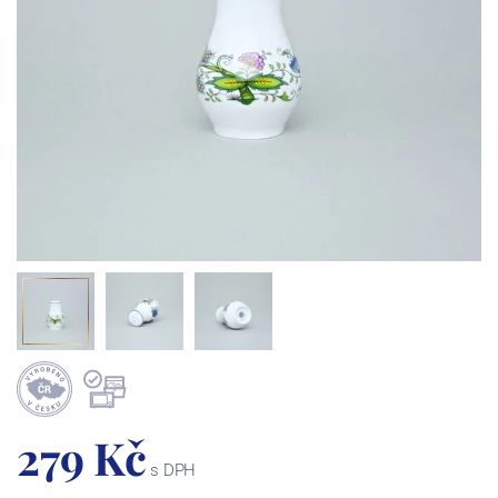
279 Kč
s DPH