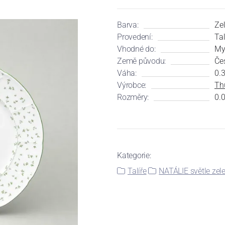
Barva:
Ze
Provedení:
Tal
Vhodné do:
My
Země původu:
Če
Váha:
0.
Výrobce:
Th
Rozměry:
0.0
Kategorie:
Talíře
NATÁLIE světle zele