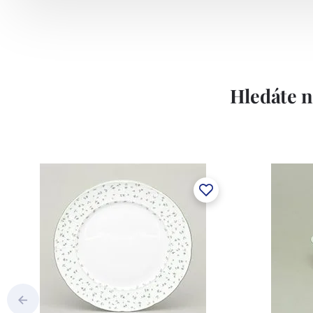
Závod používá ochrannou známku Thun 
Lesov:
Hledáte n
Concordia Lesov byla založena 1888 Ern
součástí společnosti Karlovarský porce
a.s. včetně ochranné známky a technolog
tlakového lití, moderními komorovými
dekorovat své výrobky pomocí klasických
Concordia Lesov používá ochrannou znám