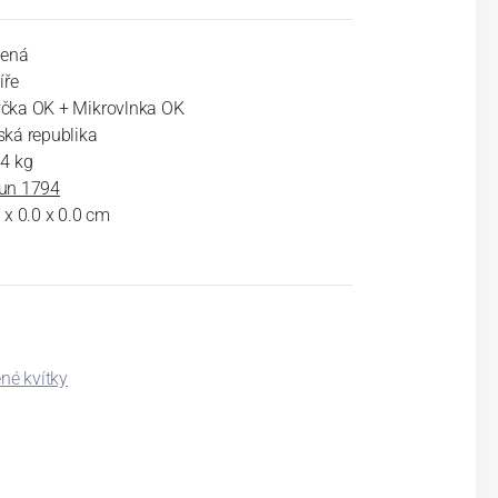
lená
íře
čka OK + Mikrovlnka OK
ská republika
34 kg
un 1794
 x 0.0 x 0.0 cm
né kvítky