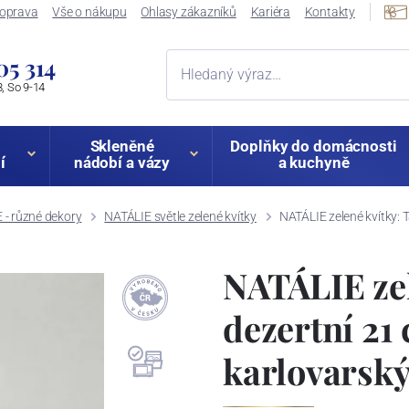
oprava
Vše o nákupu
Ohlasy zákazníků
Kariéra
Kontakty
05 314
, So 9-14
Skleněné
Doplňky do domácnosti
í
nádobí a vázy
a kuchyně
 - různé dekory
NATÁLIE světle zelené kvítky
NATÁLIE zelené kvítky: 
NATÁLIE zel
dezertní 21
karlovarský