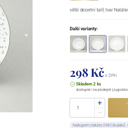
větší dezertní talíř, tvar Natálie
Další varianty:
298 Kč
s DPH
Skladem 2 ks
dostupné i na prodejně (Jugosláv
Nákupem získáte 298 Cibuláků