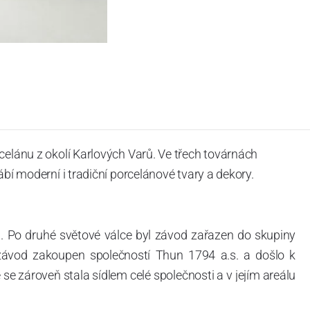
celánu z okolí Karlových Varů. Ve třech továrnách
ábí moderní i tradiční porcelánové tvary a dekory.
. Po druhé světové válce byl závod zařazen do skupiny
 závod zakoupen společností Thun 1794 a.s. a došlo k
e zároveň stala sídlem celé společnosti a v jejím areálu
ítotisku. Thun 1794 a.s. zakoupila i práva k ochranným