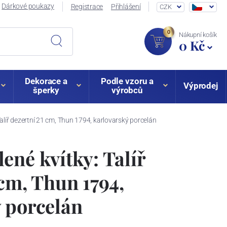
Dárkové poukazy
Registrace
Přihlášení
CZK
0
Nákupní košík
0 Kč
Dekorace a
Podle vzoru a
Výprodej
šperky
výrobců
Talíř dezertní 21 cm, Thun 1794, karlovarský porcelán
ené kvítky: Talíř
 cm, Thun 1794,
 porcelán