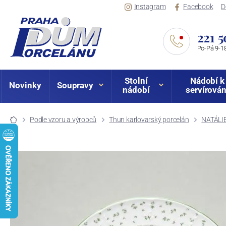
Instagram
Facebook
D
221 5
Po-Pá 9-18
Stolní
Nádobí k
Novinky
Soupravy
nádobí
servírován
Podle vzoru a výrobců
Thun karlovarský porcelán
NATÁLIE