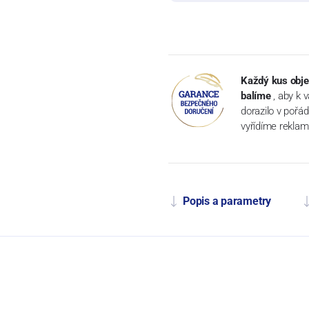
Každý kus obje
balíme
, aby k 
dorazilo v pořá
vyřídíme reklam
Popis a parametry