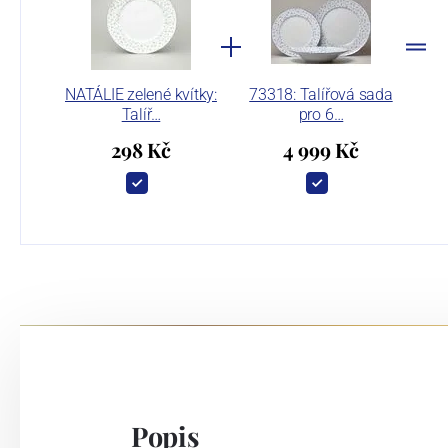
NATÁLIE zelené kvítky:
73318: Talířová sada
Talíř…
pro 6…
298 Kč
4 999 Kč
Popis