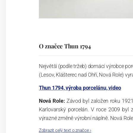
O značce Thun 1794
Největší (podle tržeb) domácí výrobce por
(Lesov, Klášterec nad Ohří, Nová Role) vyr
Thun 1794, výroba porcelánu, video
Nová Role:
Závod byl založen roku 1921
Karlovarský porcelán. V roce 2009 byl
výrazné změně výrobní náplně. Nová Role s
jsou umístěny i provoz servis a výroba s
Zobrazit celý text o značce
›