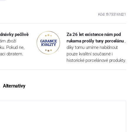
Kód: th73316td21
dnávky pečlivě
Za 26 let existence nám pod
vám zboží
rukama prošly tuny porcelánu
,
dku. Pokud ne,
díky tomu umíme nabídnout
aci obratem.
pouze kvalitní současné i
historické porcelánové produkty.
Alternativy