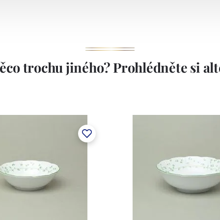
1794.
ěco trochu jiného? Prohlédněte si alte
stem Máderem. Po druhé světové válce se továrna stala
lán. V roce 2009 byla zakoupena společností Thun 1794
ických zařízení. Závod je vybaven zařízením na výrobu
 pecemi a vtavnou dekorační pecí. Závod je schopen
 dekoračních technik.
ku LC a Thun Hotel & Restaurant.