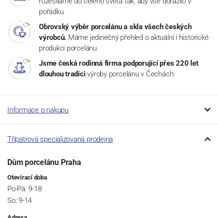
rozesíláme do celého světa tak, aby vše dorazilo v
pořádku.
Obrovský výběr porcelánu a skla všech českých
výrobců.
Máme jedinečný přehled o aktuální i historické
produkci porcelánu
Jsme česká rodinná firma podporující přes 220 let
dlouhou tradici
výroby porcelánu v Čechách.
Informace o nákupu
Třípatrová specializovaná prodejna
Dům porcelánu Praha
Otevírací doba
Po-Pá: 9-18
So: 9-14
Adresa