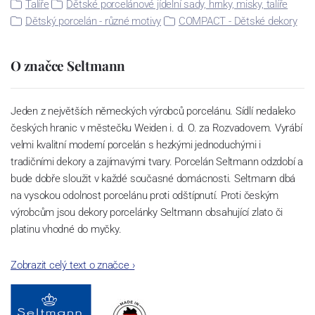
Talíře
Dětské porcelánové jídelní sady, hrnky, misky, talíře
Dětský porcelán - různé motivy
COMPACT - Dětské dekory
O značce Seltmann
Jeden z největších německých výrobců porcelánu. Sídlí nedaleko
českých hranic v městečku Weiden i. d. O. za Rozvadovem. Vyrábí
velmi kvalitní moderní porcelán s hezkými jednoduchými i
tradičními dekory a zajímavými tvary. Porcelán Seltmann odzdobí a
bude dobře sloužit v každé současné domácnosti. Seltmann dbá
na vysokou odolnost porcelánu proti odštípnutí. Proti českým
výrobcům jsou dekory porcelánky Seltmann obsahující zlato či
platinu vhodné do myčky.
Zobrazit celý text o značce
›