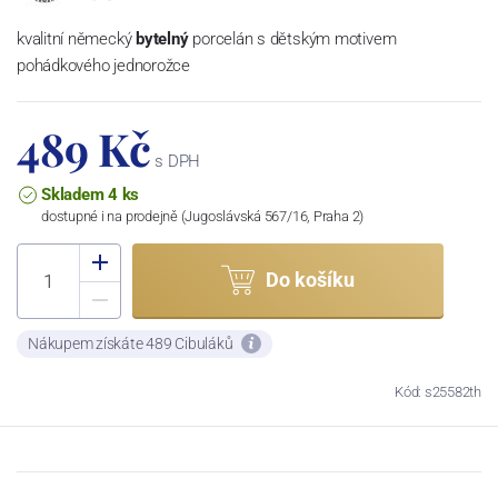
kvalitní německý
bytelný
porcelán s dětským motivem
pohádkového jednorožce
489 Kč
s DPH
Skladem 4 ks
dostupné i na prodejně (Jugoslávská 567/16, Praha 2)
Do košíku
Nákupem získáte 489 Cibuláků
Kód: s25582th