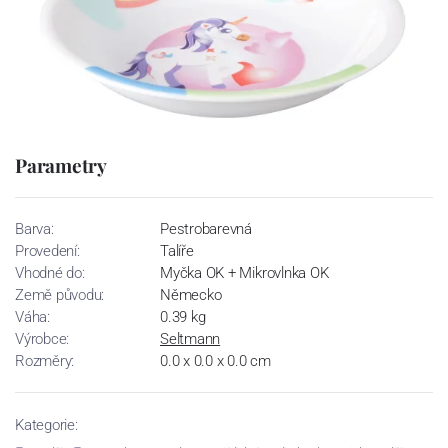
Parametry
Barva:
Pestrobarevná
Provedení:
Talíře
Vhodné do:
Myčka OK + Mikrovlnka OK
Země původu:
Německo
Váha:
0.39 kg
Výrobce:
Seltmann
Rozměry:
0.0 x 0.0 x 0.0 cm
Kategorie: