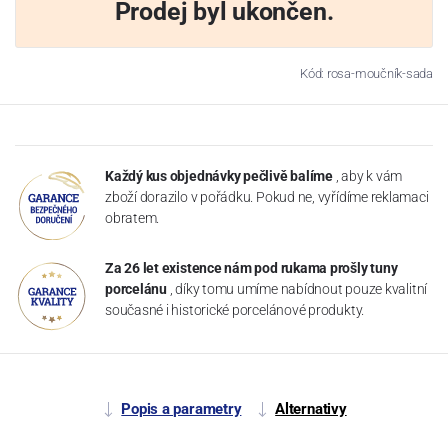
Prodej byl ukončen.
Kód: rosa-moučník-sada
Každý kus objednávky pečlivě balíme
, aby k vám
zboží dorazilo v pořádku. Pokud ne, vyřídíme reklamaci
obratem.
Za 26 let existence nám pod rukama prošly tuny
porcelánu
, díky tomu umíme nabídnout pouze kvalitní
současné i historické porcelánové produkty.
Popis a parametry
Alternativy