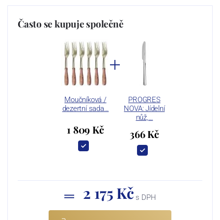
Často se kupuje společně
Moučníková /
PROGRES
dezertní sada…
NOVA: Jídelní
nůž,…
1 809 Kč
366 Kč
2 175 Kč
s DPH