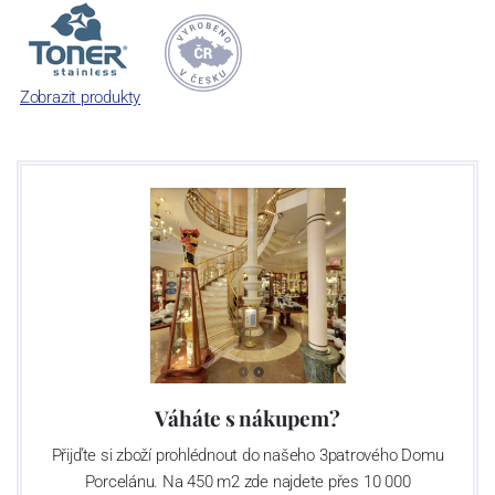
Název
TONER®
je abreviaturou označení "
to
várna
ner
ezu". Je v
něm poselství vyslané našim zákazníkům, že veškeré
zpracovávané materiály jsou materiály ušlechtilé.
Zobrazit produkty
Váháte s nákupem?
Přijďte si zboží prohlédnout do našeho 3patrového Domu
Porcelánu. Na 450 m2 zde najdete přes 10 000