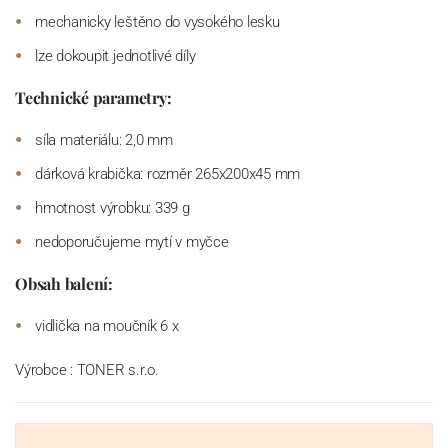
mechanicky leštěno do vysokého lesku
lze dokoupit jednotlivé díly
Technické parametry:
síla materiálu: 2,0 mm
dárková krabička: rozměr 265x200x45 mm
hmotnost výrobku: 339 g
nedoporučujeme mytí v myčce
Obsah balení:
vidlička na moučník 6 x
Výrobce : TONER s.r.o.