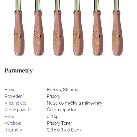
Parametry
Barva:
Růžová, Stříbrná
Provedení:
Příbory
Vhodné do:
Nelze do myčky a mikrovlnky
Země původu:
Česká republika
Váha:
0.4 kg
Výrobce:
Příbory Toner
Rozměry:
0.0 x 0.0 x 0.0 cm