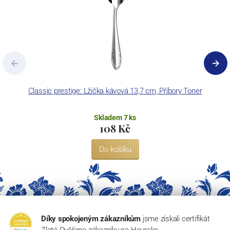
Classic prestige: Lžička kávová 13,7 cm, Příbory Toner
Skladem 7 ks
108 Kč
Do košíku
Díky spokojeným zákazníkům
jsme získali certifikát
Zlaté Ověřeno zákazníky na Heureka.