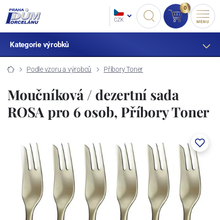
0
CZK
MENU
Kategorie výrobků
Podle vzoru a výrobců
Příbory Toner
Moučníková / dezertní sada
ROSA pro 6 osob, Příbory Toner