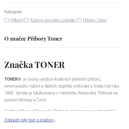
Kategorie:
Příbory
Růžový porcelán Leander
Příbory Toner
O značce Příbory Toner
Značka TONER
TONER®
je český výrobce kvalitních jídelních příborů,
servírovacího náčiní a dalších doplňků stolování s tradicí od roku
1883. Výroba je lokalizována v městečku Moravská Třebová na
pomezí Moravy a Čech.
Kvalitní příbory z Moravské Třebové znají generace zákazníků v
celé Evropě, a to nejen pod tradiční ochrannou známkou
TONER®
,
Zobrazit celý text o značce
›
ale i pod historickými značkami BIBUS, SANDRIK a ROSTEX.