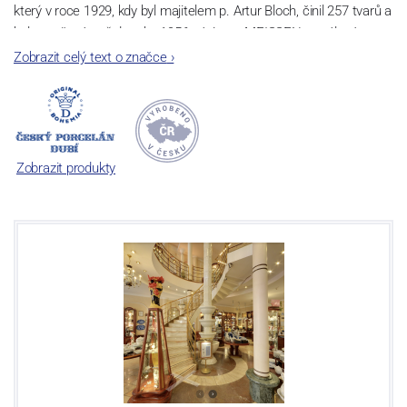
který v roce 1929, kdy byl majitelem p. Artur Bloch, činil 257 tvarů a
byl označován až do roku 1956 nápisem MEISSEN v oválovém
rámečku.
Zobrazit celý text o značce
›
Dnes, kdy čtete tento úvod, nese firma název
Český porcelán
a
počet jeho dílů v cibulovém provedení je 850 tvarů. Tyto výrobky
jsou garantovány Asociací sklářského a keramického průmyslu
České republiky jako „
Český výrobek
“.
Zobrazit produkty