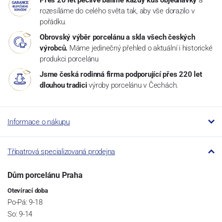
Přes 20 let pečlivě balíme každý kus objednávky
a
rozesíláme do celého světa tak, aby vše dorazilo v
pořádku.
Obrovský výběr porcelánu a skla všech českých
výrobců.
Máme jedinečný přehled o aktuální i historické
produkci porcelánu
Jsme česká rodinná firma podporující přes 220 let
dlouhou tradici
výroby porcelánu v Čechách.
Informace o nákupu
Třípatrová specializovaná prodejna
Dům porcelánu Praha
Otevírací doba
Po-Pá: 9-18
So: 9-14