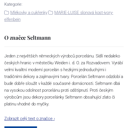
Kategorie:
Mlékovky a cukřenky
MARIE-LUISE slonová kost-ivory-
elfenbein
O značce Seltmann
Jeden z největších německých výrobců porcelánu. Sídlí nedaleko
českých hranic v městečku Weiden i. d. O. za Rozvadovem. Vyrábí
velmi kvalitní moderní porcelán s hezkými jednoduchými i
tradičními dekory a zajímavými tvary. Porcelán Seltmann odzdobí a
bude dobře sloužit v každé současné domácnosti. Seltmann dbá
na vysokou odolnost porcelánu proti odštípnutí. Proti českým
výrobcům jsou dekory porcelánky Seltmann obsahující zlato či
platinu vhodné do myčky.
Zobrazit celý text o značce
›