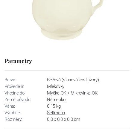
Parametry
Barva:
Béžová (slonová kost, ivory)
Provedení:
Mlékovky
Vhodné do:
Myčka OK + Mikrovlnka OK
Země původu:
Německo
Váha:
0.15 kg
Výrobce:
Seltmann
Rozměry:
0.0 x 0.0 x 0.0 cm