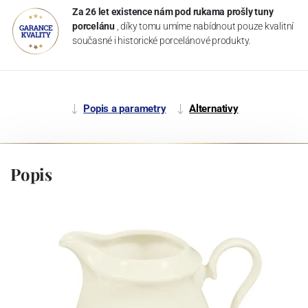
Za 26 let existence nám pod rukama prošly tuny
porcelánu
, díky tomu umíme nabídnout pouze kvalitní
současné i historické porcelánové produkty.
Popis a parametry
Alternativy
Popis