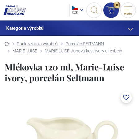
0
CZK
MENU
Kategorie výrobků
Podle vzoru a výrobců
Porcelán SELTMANN
MARIE-LUISE
MARIE-LUISE slonová kost-ivory-elfenbein
Mlékovka 120 ml, Marie-Luise
ivory, porcelán Seltmann