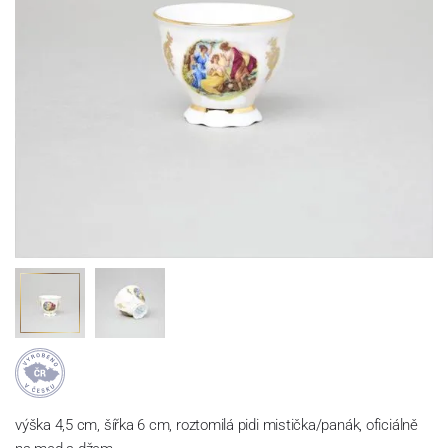
výška 4,5 cm, šířka 6 cm, roztomilá pidi mistička/panák, oficiálně