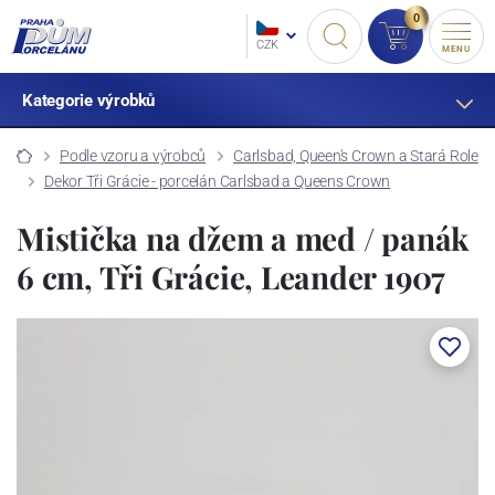
0
CZK
MENU
Kategorie výrobků
Podle vzoru a výrobců
Carlsbad, Queen's Crown a Stará Role
Dekor Tři Grácie - porcelán Carlsbad a Queens Crown
Mistička na džem a med / panák
6 cm, Tři Grácie, Leander 1907