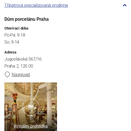
Třípatrová specializovaná prodejna
Dům porcelánu Praha
Otevírací doba
Po-Pá: 9-18
So: 9-14
Adresa
Jugoslávská 567/16
Praha 2, 120 00
Navigovat