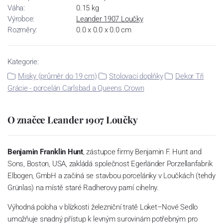
Váha:
0.15 kg
Výrobce:
Leander 1907 Loučky
Rozměry:
0.0 x 0.0 x 0.0 cm
Kategorie:
Misky (průměr do 19 cm)
Stolovací doplňky
Dekor Tři
Grácie - porcelán Carlsbad a Queens Crown
O značce Leander 1907 Loučky
Benjamin Franklin Hunt
, zástupce firmy Benjamin F. Hunt and
Sons, Boston, USA, zakládá společnost Egerländer Porzellanfabrik
Elbogen, GmbH a začíná se stavbou porcelánky v Loučkách (tehdy
Grünlas) na místě staré Radherovy parní cihelny.
Výhodná poloha v blízkosti železniční tratě Loket–Nové Sedlo
umožňuje snadný přístup k levným surovinám potřebným pro