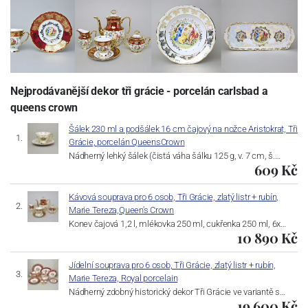
Nejprodávanější dekor tři grácie - porcelán carlsbad a
queens crown
Šálek 230 ml a podšálek 16 cm čajový na nožce Aristokrat, Tři
Grácie, porcelán QueensCrown
Nádherný lehký šálek (čistá váha šálku 125 g, v. 7 cm, š.…
609 Kč
Kávová souprava pro 6 osob, Tři Grácie, zlatý listr + rubín,
Marie Tereza,Queen's Crown
Konev čajová 1,2 l, mlékovka 250 ml, cukřenka 250 ml, 6x…
10 890 Kč
Jídelní souprava pro 6 osob, Tři Grácie, zlatý listr + rubín,
Marie Tereza, Royal porcelain
Nádherný zdobný historický dekor Tři Grácie ve variantě s…
19 600 Kč