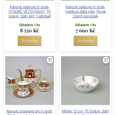
Kávová sada pro 6 osob,
Kávová sada pro 6 osob,
VYSOKÉ VĚTŠÍ ŠÁLKY, Tři
medová zlatá růže, Royal
Grácie, zlatý listr, Carlsbad
Czech porcelain
Skladem 1 ks
Skladem 1 ks
8 550 Kč
7 690 Kč
Do košíku
Do košíku
Kávová souprava pro 6 osob,
Miska 13 cm, Tři Grácie, zlatý