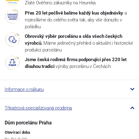
Zlaté Ověřeno zákazníky na Heureka.
Přes 20 let pečlivě balíme každý kus objednávky
a
rozesíláme do celého světa tak, aby vše dorazilo v
pořádku.
Obrovský výběr porcelánu a skla všech českých
výrobců.
Máme jedinečný přehled o aktuální i historické
produkci porcelánu
Jsme česká rodinná firma podporující přes 220 let
dlouhou tradici
výroby porcelánu v Čechách.
Informace o nákupu
Třípatrová specializovaná prodejna
Dům porcelánu Praha
Otevírací doba