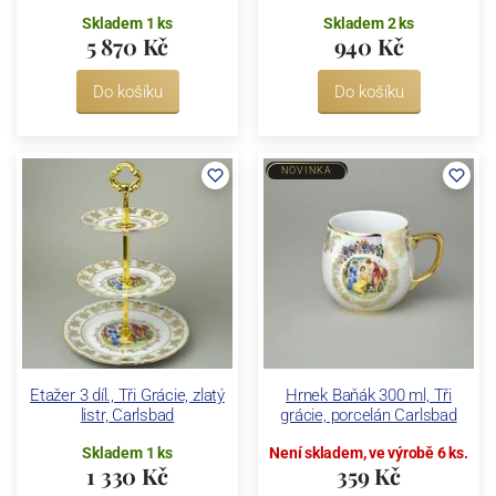
Skladem 1 ks
Skladem 2 ks
5 870 Kč
940 Kč
Do košíku
Do košíku
NOVINKA
Etažer 3 díl., Tři Grácie, zlatý
Hrnek Baňák 300 ml, Tři
listr, Carlsbad
grácie, porcelán Carlsbad
Skladem 1 ks
Není skladem, ve výrobě 6 ks.
1 330 Kč
359 Kč