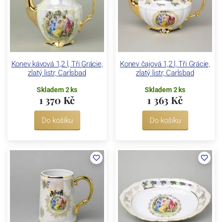
Konev kávová 1,2 l, Tři Grácie,
Konev čajová 1,2 l, Tři Grácie,
zlatý listr, Carlsbad
zlatý listr, Carlsbad
Skladem 2 ks
Skladem 2 ks
1 370 Kč
1 363 Kč
Do košíku
Do košíku