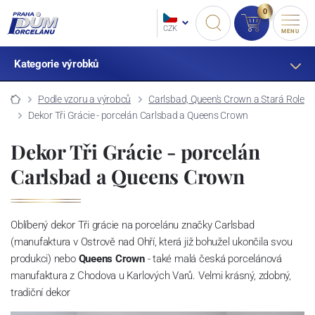
0
CZK
MENU
Kategorie výrobků
Podle vzoru a výrobců
Carlsbad, Queen's Crown a Stará Role
Dekor Tři Grácie - porcelán Carlsbad a Queens Crown
Dekor Tři Grácie - porcelán
Carlsbad a Queens Crown
Oblíbený dekor Tři grácie na porcelánu značky Carlsbad
(manufaktura v Ostrově nad Ohří, která již bohužel ukončila svou
produkci) nebo
Queens Crown
- také malá česká porcelánová
manufaktura z Chodova u Karlových Varů. Velmi krásný, zdobný,
tradiční dekor