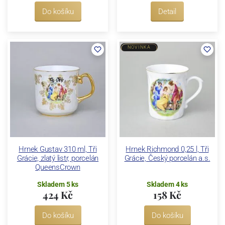
Do košíku
Detail
NOVINKA
Hrnek Gustav 310 ml, Tři
Hrnek Richmond 0,25 l, Tři
Grácie, zlatý listr, porcelán
Grácie, Český porcelán a.s.
QueensCrown
Skladem 5 ks
Skladem 4 ks
424 Kč
158 Kč
Do košíku
Do košíku