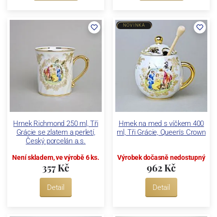
NOVINKA
Hrnek Richmond 250 ml, Tři
Hrnek na med s víčkem 400
Grácie se zlatem a perletí,
ml, Tři Grácie, Queen's Crown
Český porcelán a.s.
Není skladem, ve výrobě 6 ks.
Výrobek dočasně nedostupný
357 Kč
962 Kč
Detail
Detail