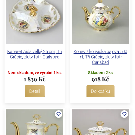
Kabaret Aida velký 26 cm, Tři
Konev / konvička čajová 500
Grácie, zlatý listr, Carlsbad
ml, Tři Grácie, zlatý listr,
Carlsbad
Není skladem, ve výrobě 1 ks.
Skladem 2 ks
1 839 Kč
918 Kč
Detail
Do košíku