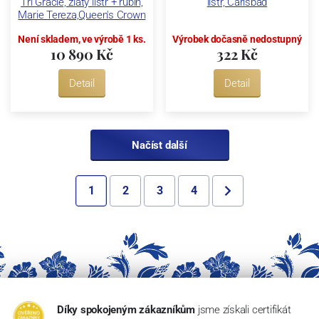
Tři Grácie, zlatý listr + rubín,
listr, Carlsbad
Marie Tereza,Queen's Crown
Není skladem, ve výrobě 1 ks.
Výrobek dočasně nedostupný
10 890 Kč
322 Kč
Detail
Detail
Načíst další
1
2
3
4
Díky spokojeným zákazníkům
jsme získali certifikát