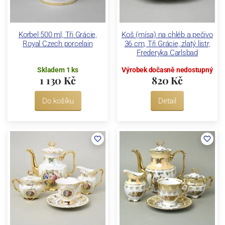
Korbel 500 ml, Tři Grácie,
Koš (mísa) na chléb a pečivo
Royal Czech porcelain
36 cm, Tři Grácie, zlatý listr,
Frederyka Carlsbad
Skladem 1 ks
Výrobek dočasně nedostupný
1 130 Kč
820 Kč
Do košíku
Detail