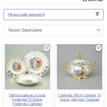
Filtrace podle parametrů
Talířová sada pro 6 osob,
Cukřenka 240 ml, Ophelia, Tři
Frederyka Tři Grácie,
Grácie, zlatý listr, Carlsbad
Frederyka Carlsbad