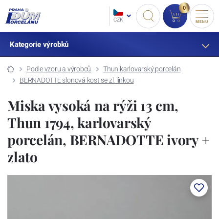
0
CZK
MENU
Kategorie výrobků
Podle vzoru a výrobců
Thun karlovarský porcelán
BERNADOTTE slonová kost se zl. linkou
Miska vysoká na rýži 13 cm,
Thun 1794, karlovarský
porcelán, BERNADOTTE ivory +
zlato