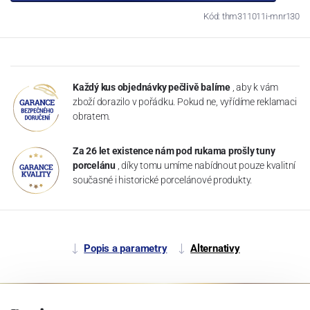
Kód: thm311011i-mnr130
Každý kus objednávky pečlivě balíme
, aby k vám
zboží dorazilo v pořádku. Pokud ne, vyřídíme reklamaci
obratem.
Za 26 let existence nám pod rukama prošly tuny
porcelánu
, díky tomu umíme nabídnout pouze kvalitní
současné i historické porcelánové produkty.
Popis a parametry
Alternativy