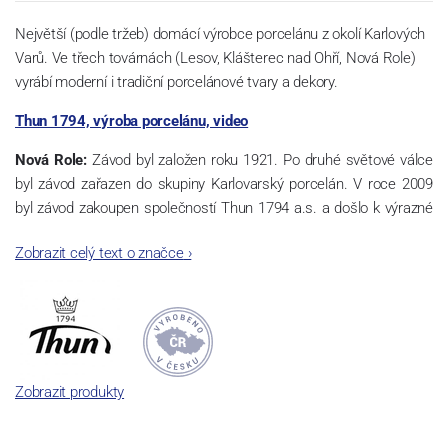
Největší (podle tržeb) domácí výrobce porcelánu z okolí Karlových
Varů. Ve třech továrnách (Lesov, Klášterec nad Ohří, Nová Role)
vyrábí moderní i tradiční porcelánové tvary a dekory.
Thun 1794, výroba porcelánu, video
Nová Role:
Závod byl založen roku 1921. Po druhé světové válce
byl závod zařazen do skupiny Karlovarský porcelán. V roce 2009
byl závod zakoupen společností Thun 1794 a.s. a došlo k výrazné
změně výrobní náplně. Nová Role se zároveň stala sídlem celé
Zobrazit celý text o značce
›
společnosti a v jejím areálu jsou umístěny i provoz servis a výroba
sítotisku. Thun 1794 a.s. zakoupila i práva k ochranným známkám
a ve své výrobě navazuje na více jak 220-letou tradici výroby
porcelánu. Kapacita tohoto závodu je 3.500 - 4.000 tun ročně,
závod je vybaven moderními technologickými zařízeními -
isostatické lisy, tlakové lití, glazovací komplex, rychlovýpalná pec,
Zobrazit produkty
komorová pec, vtavná dekorační pec. Závod nabízí své výrobky jak
v bílém, tak v dekorovaném provedení.