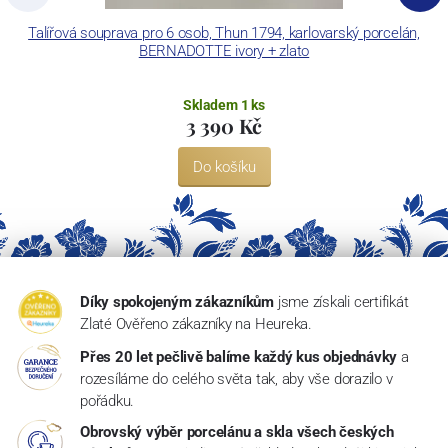
Talířová souprava pro 6 osob, Thun 1794, karlovarský porcelán,
BERNADOTTE ivory + zlato
Skladem 1 ks
3 390 Kč
Do košíku
Díky spokojeným zákazníkům
jsme získali certifikát
Zlaté Ověřeno zákazníky na Heureka.
Přes 20 let pečlivě balíme každý kus objednávky
a
rozesíláme do celého světa tak, aby vše dorazilo v
pořádku.
Obrovský výběr porcelánu a skla všech českých