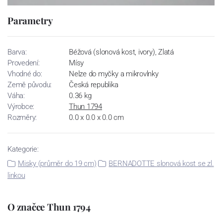
Parametry
Barva:
Béžová (slonová kost, ivory), Zlatá
Provedení:
Mísy
Vhodné do:
Nelze do myčky a mikrovlnky
Země původu:
Česká republika
Váha:
0.36 kg
Výrobce:
Thun 1794
Rozměry:
0.0 x 0.0 x 0.0 cm
Kategorie:
Misky (průměr do 19 cm)
BERNADOTTE slonová kost se zl.
linkou
O značce Thun 1794