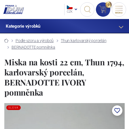
0
CZK
MENU
Kategorie výrobků
Podle vzoru a výrobců
Thun karlovarský porcelán
BERNADOTTE pomněnka
Miska na kosti 22 cm, Thun 1794,
karlovarský porcelán,
BERNADOTTE IVORY
pomněnka
SLEVA