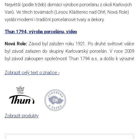
Největší (podle tržeb) domácí výrobce porcelánu z okolí Karlových
Varů. Ve třech továrnách (Lesov, Klášterec nad Ohří, Nová Role)
vyrábí moderní i tradiční porcelánové tvary a dekory.
Thun 1794, výroba porcelánu, video
Nová Role:
Závod byl založen roku 1921. Po druhé světové válce
byl závod zařazen do skupiny Karlovarský porcelán. V roce 2009
byl závod zakoupen společností Thun 1794 a.s. a došlo k výrazné
změně výrobní náplně. Nová Role se zároveň stala sídlem celé
Zobrazit celý text o značce
›
společnosti a v jejím areálu jsou umístěny i provoz servis a výroba
sítotisku. Thun 1794 a.s. zakoupila i práva k ochranným známkám
a ve své výrobě navazuje na více jak 220-letou tradici výroby
porcelánu. Kapacita tohoto závodu je 3.500 - 4.000 tun ročně,
závod je vybaven moderními technologickými zařízeními -
isostatické lisy, tlakové lití, glazovací komplex, rychlovýpalná pec,
Zobrazit produkty
komorová pec, vtavná dekorační pec. Závod nabízí své výrobky jak
v bílém, tak v dekorovaném provedení.
Závod používá ochrannou známku Thun 1794 a Thun Hotel &