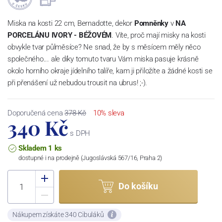
Miska na kosti 22 cm, Bernadotte, dekor
Pomněnky
v
NA
PORCELÁNU IVORY - BÉŽOVÉM
. Víte, proč mají misky na kosti
obvykle tvar půlměsíce? Ne snad, že by s měsícem měly něco
společného... ale díky tomuto tvaru Vám miska pasuje krásně
okolo horního okraje jídelního talíře, kam ji přiložíte a žádné kosti se
při přenášení už nebudou trousit na ubrus! ;-).
Doporučená cena
378 Kč
10% sleva
340 Kč
s DPH
Skladem 1 ks
dostupné i na prodejně (Jugoslávská 567/16, Praha 2)
Do košíku
Nákupem získáte 340 Cibuláků