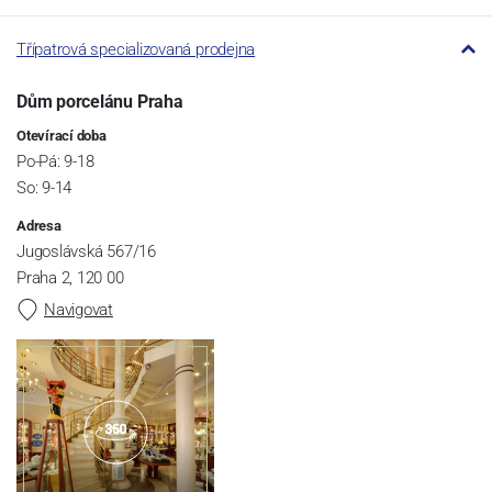
Třípatrová specializovaná prodejna
Dům porcelánu Praha
Otevírací doba
Po-Pá: 9-18
So: 9-14
Adresa
Jugoslávská 567/16
Praha 2, 120 00
Navigovat