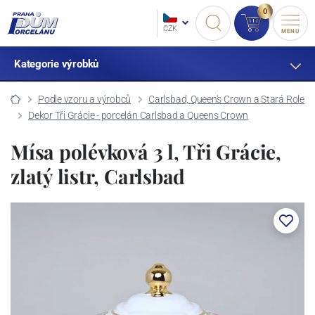
0
CZK
MENU
Kategorie výrobků
Podle vzoru a výrobců
Carlsbad, Queen's Crown a Stará Role
Dekor Tři Grácie - porcelán Carlsbad a Queens Crown
Mísa polévková 3 l, Tři Grácie,
zlatý listr, Carlsbad