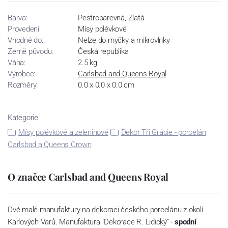
Barva:
Pestrobarevná, Zlatá
Provedení:
Mísy polévkové
Vhodné do:
Nelze do myčky a mikrovlnky
Země původu:
Česká republika
Váha:
2.5 kg
Výrobce:
Carlsbad and Queens Royal
Rozměry:
0.0 x 0.0 x 0.0 cm
Kategorie:
Mísy polévkové a zeleninové
Dekor Tři Grácie - porcelán
Carlsbad a Queens Crown
O značce Carlsbad and Queens Royal
Dvě malé manufaktury na dekoraci českého porcelánu z okolí
Karlových Varů. Manufaktura "Dekorace R. Lidický" -
spodní