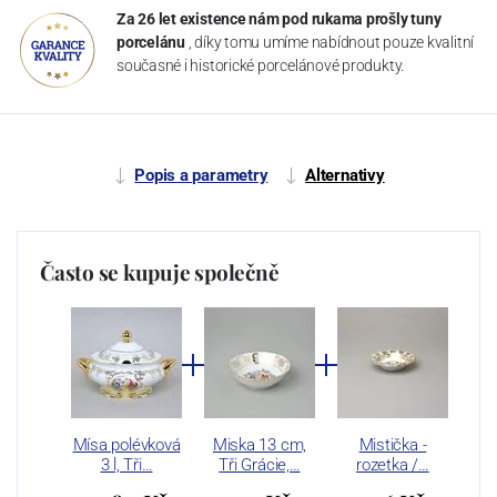
Za 26 let existence nám pod rukama prošly tuny
porcelánu
, díky tomu umíme nabídnout pouze kvalitní
současné i historické porcelánové produkty.
Popis a parametry
Alternativy
Často se kupuje společně
Mísa polévková
Miska 13 cm,
Mistička -
3 l, Tři…
Tři Grácie,…
rozetka /…