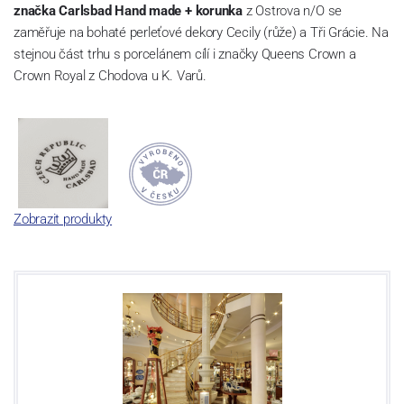
značka Carlsbad Hand made + korunka
z Ostrova n/O se
zaměřuje na bohaté perleťové dekory Cecily (růže) a Tři Grácie. Na
stejnou část trhu s porcelánem cílí i značky Queens Crown a
Crown Royal z Chodova u K. Varů.
Zobrazit produkty