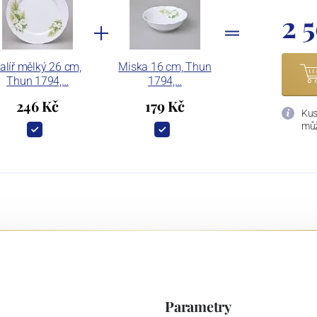
2 
alíř mělký 26 cm,
Miska 16 cm, Thun
Thun 1794,…
1794,…
246 Kč
179 Kč
Kus
můž
Parametry