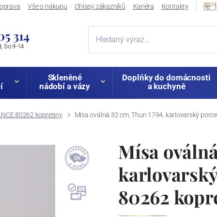
oprava
Vše o nákupu
Ohlasy zákazníků
Kariéra
Kontakty
05 314
, So 9-14
Skleněné
Doplňky do domácnosti
í
nádobí a vázy
a kuchyně
NCE 80262 kopretiny
Mísa oválná 32 cm, Thun 1794, karlovarský por
Mísa oválná
karlovarsk
80262 kopr