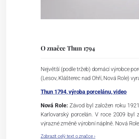
O značce Thun 1794
Největší (podle tržeb) domácí výrobce por
(Lesov, Klášterec nad Ohří, Nová Role) vyr
Thun 1794, výroba porcelánu, video
Nová Role:
Závod byl založen roku 1921
Karlovarský porcelán. V roce 2009 byl
výrazné změně výrobní náplně. Nová Role s
jsou umístěny i provoz servis a výroba s
Zobrazit celý text o značce
›