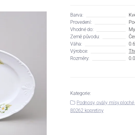
Barva:
Kv
Provedení:
Po
Vhodné do:
My
Země původu:
Če
Váha:
0.
Výrobce:
Th
Rozměry:
0.0
Kategorie:
Podnosy, ovály, mísy ploché,
80262 kopretiny