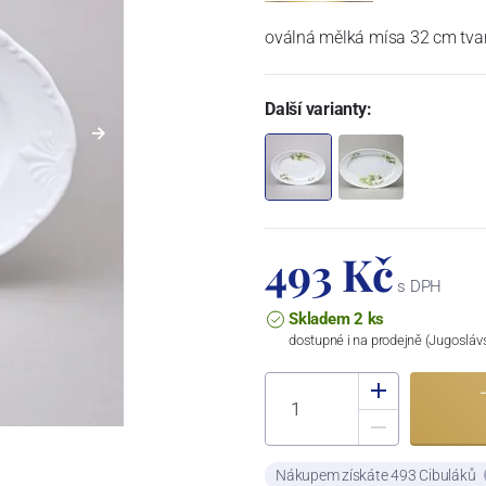
oválná mělká mísa 32 cm tva
Další varianty:
493 Kč
s DPH
Skladem 2 ks
dostupné i na prodejně (Jugosláv
Nákupem získáte 493 Cibuláků