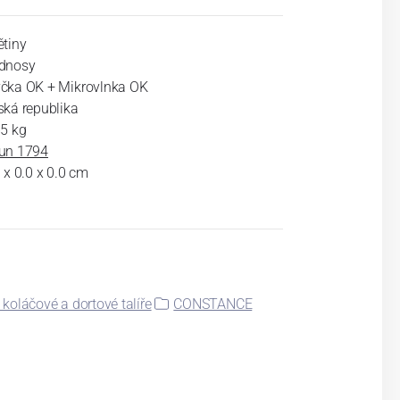
ětiny
dnosy
čka OK + Mikrovlnka OK
ská republika
65 kg
un 1794
 x 0.0 x 0.0 cm
 koláčové a dortové talíře
CONSTANCE