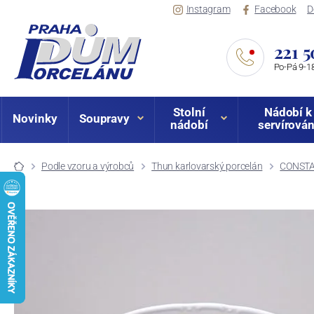
Instagram
Facebook
D
221 5
Po-Pá 9-18
Stolní
Nádobí k
Novinky
Soupravy
nádobí
servírován
Podle vzoru a výrobců
Thun karlovarský porcelán
CONSTA