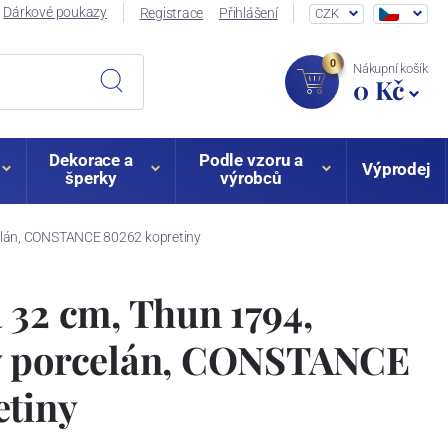
Dárkové poukazy
Registrace
Přihlášení
CZK
0
Nákupní košík
0 Kč
Dekorace a
Podle vzoru a
Výprodej
šperky
výrobců
celán, CONSTANCE 80262 kopretiny
 32 cm, Thun 1794,
ý porcelán, CONSTANCE
etiny