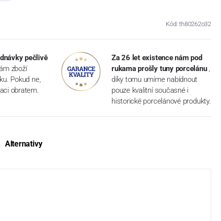
Kód: th80262o32
dnávky pečlivě
Za 26 let existence nám pod
vám zboží
rukama prošly tuny porcelánu
,
dku. Pokud ne,
díky tomu umíme nabídnout
aci obratem.
pouze kvalitní současné i
historické porcelánové produkty.
Alternativy