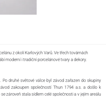
celánu z okolí Karlových Varů. Ve třech továrnách
ábí moderní i tradiční porcelánové tvary a dekory.
. Po druhé světové válce byl závod zařazen do skupiny
 závod zakoupen společností Thun 1794 a.s. a došlo k
e zároveň stala sídlem celé společnosti a v jejím areálu
ítotisku. Thun 1794 a.s. zakoupila i práva k ochranným