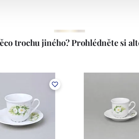
1794.
ěco trochu jiného? Prohlédněte si alte
stem Máderem. Po druhé světové válce se továrna stala
lán. V roce 2009 byla zakoupena společností Thun 1794
ických zařízení. Závod je vybaven zařízením na výrobu
 pecemi a vtavnou dekorační pecí. Závod je schopen
 dekoračních technik.
ku LC a Thun Hotel & Restaurant.