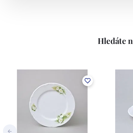
Závod používá ochrannou známku Thun 
Lesov:
Hledáte n
Concordia Lesov byla založena 1888 Ern
součástí společnosti Karlovarský porce
a.s. včetně ochranné známky a technolog
tlakového lití, moderními komorovými
dekorovat své výrobky pomocí klasických
Concordia Lesov používá ochrannou znám