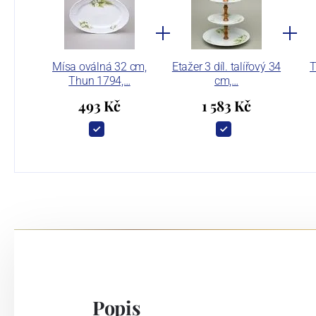
Mísa oválná 32 cm,
Etažer 3 díl. talířový 34
T
Thun 1794,…
cm,…
493 Kč
1 583 Kč
Popis