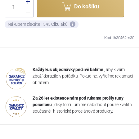
Do košíku
Nákupem získáte 1545 Cibuláků
Kód: th30462m30
Každý kus objednávky pečlivě balíme
, aby k vám
zboží dorazilo v pořádku. Pokud ne, vyřídíme reklamaci
obratem.
Za 26 let existence nám pod rukama prošly tuny
porcelánu
, díky tomu umíme nabídnout pouze kvalitní
současné i historické porcelánové produkty.