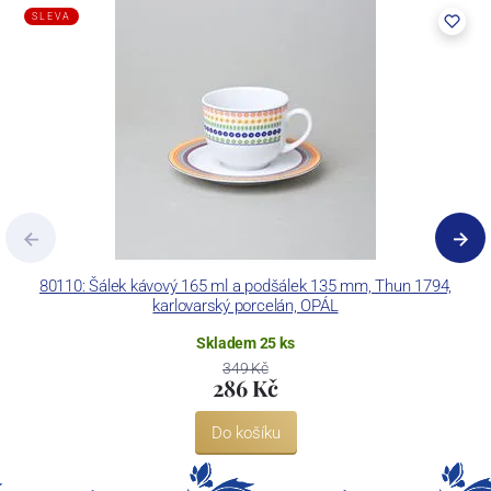
pecemi a vtavnou dekorační pecí. Závod je schopen dekorovat své
SLEVA
výrobky pomocí klasických dekoračních technik.
Concordia Lesov používá ochrannou známku LC a Thun Hotel &
Restaurant.
80110: Šálek kávový 165 ml a podšálek 135 mm, Thun 1794,
karlovarský porcelán, OPÁL
Skladem 25 ks
349 Kč
286 Kč
Do košíku