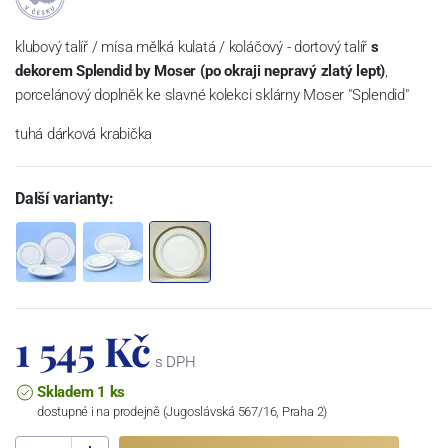
klubový talíř / mísa mělká kulatá / koláčový - dortový talíř
s
dekorem Splendid by Moser (po okraji nepravý zlatý lept)
,
porcelánový doplněk ke slavné kolekci sklárny Moser "Splendid"
tuhá dárková krabička
Další varianty:
1 545 Kč
s DPH
Skladem 1 ks
dostupné i na prodejně (Jugoslávská 567/16, Praha 2)