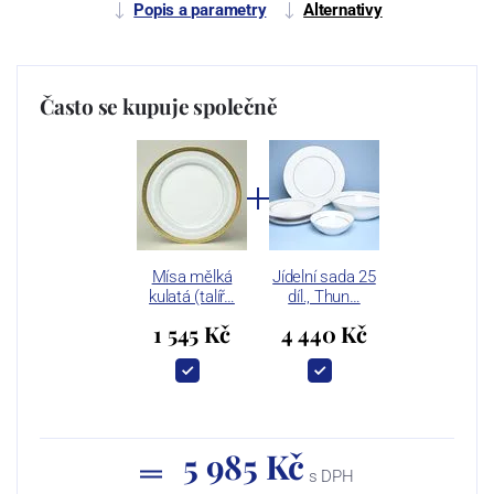
Popis a parametry
Alternativy
Často se kupuje společně
Mísa mělká
Jídelní sada 25
kulatá (talíř…
díl., Thun…
1 545 Kč
4 440 Kč
5 985 Kč
s DPH