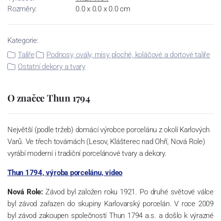
Rozměry:
0.0 x 0.0 x 0.0 cm
Kategorie:
Talíře
Podnosy, ovály, mísy ploché, koláčové a dortové talíře
Ostatní dekory a tvary
O značce Thun 1794
Největší (podle tržeb) domácí výrobce porcelánu z okolí Karlových
Varů. Ve třech továrnách (Lesov, Klášterec nad Ohří, Nová Role)
vyrábí moderní i tradiční porcelánové tvary a dekory.
Thun 1794, výroba porcelánu, video
Nová Role:
Závod byl založen roku 1921. Po druhé světové válce
byl závod zařazen do skupiny Karlovarský porcelán. V roce 2009
byl závod zakoupen společností Thun 1794 a.s. a došlo k výrazné