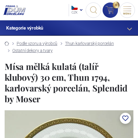
0
CZK
MENU
Kategorie výrobků
Podle vzoru a výrobců
Thun karlovarský porcelán
Ostatní dekory a tvary
Mísa mělká kulatá (talíř
klubový) 30 cm, Thun 1794,
karlovarský porcelán, Splendid
by Moser