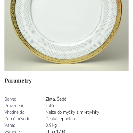
Parametry
Barva:
Zlatá, Šedá
Provedení:
Talíře
Vhodné do:
Nelze do myčky a mikrovlnky
Země původu:
Česká republika
Váha:
0.9 kg
Výrobce:
Thun 1794