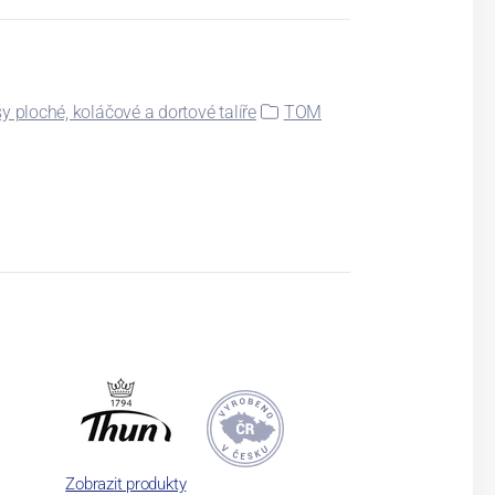
y ploché, koláčové a dortové talíře
TOM
Zobrazit produkty