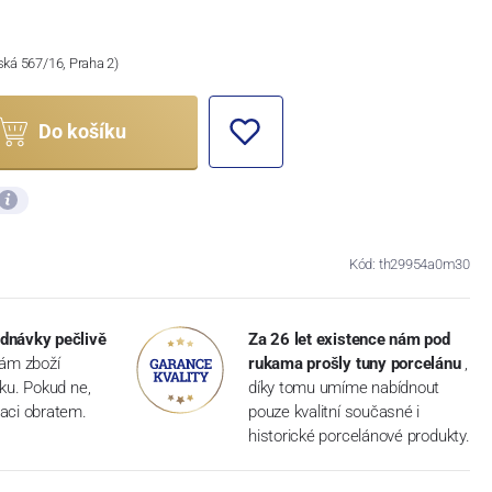
ská 567/16, Praha 2)
Do košíku
Kód: th29954a0m30
dnávky pečlivě
Za 26 let existence nám pod
vám zboží
rukama prošly tuny porcelánu
,
dku. Pokud ne,
díky tomu umíme nabídnout
aci obratem.
pouze kvalitní současné i
historické porcelánové produkty.