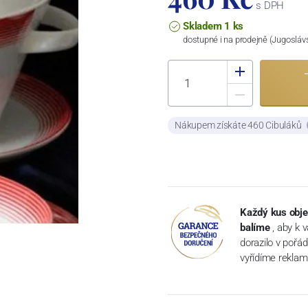
s DPH
Skladem 1 ks
dostupné i na prodejně (Jugosláv
Nákupem získáte 460 Cibuláků
Každý kus obje
balíme
, aby k 
dorazilo v pořá
vyřídíme reklam