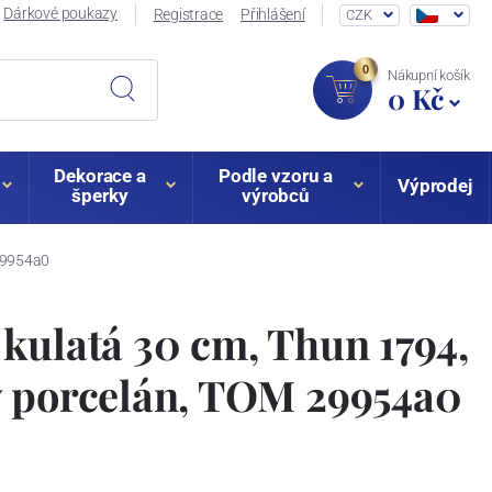
Dárkové poukazy
Registrace
Přihlášení
CZK
0
Nákupní košík
0 Kč
Dekorace a
Podle vzoru a
Výprodej
šperky
výrobců
 29954a0
kulatá 30 cm, Thun 1794,
ý porcelán, TOM 29954a0