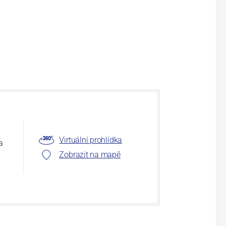
Virtuální prohlídka
a
Zobrazit na mapě