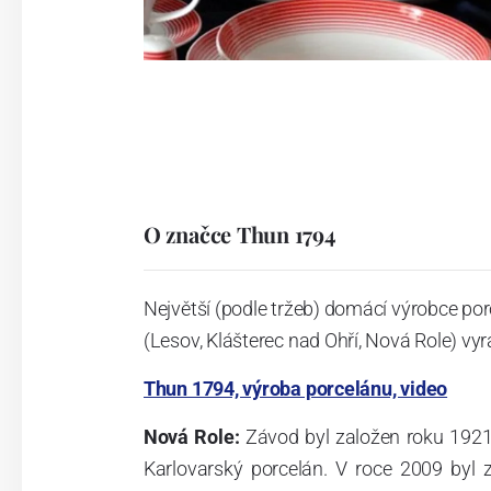
O značce Thun 1794
Největší (podle tržeb) domácí výrobce por
(Lesov, Klášterec nad Ohří, Nová Role) vyr
Thun 1794, výroba porcelánu, video
Nová Role:
Závod byl založen roku 1921
Karlovarský porcelán. V roce 2009 byl