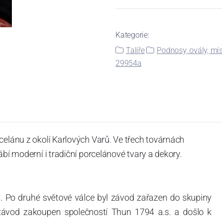
Kategorie:
Talíře
Podnosy, ovály, mís
29954a
celánu z okolí Karlových Varů. Ve třech továrnách
ábí moderní i tradiční porcelánové tvary a dekory.
. Po druhé světové válce byl závod zařazen do skupiny
 závod zakoupen společností Thun 1794 a.s. a došlo k