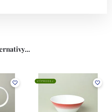
rnativy...
VÝPRODEJ