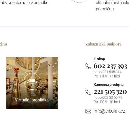
aby vše dorazilo v pořádku.
aktuální i historic
porcelánu
ejna
Zákaznická podpora
E-shop
602 237 393
nebo 221 505 314
Po–Pá 9–17 hod
Kamenná prodejna
221 505 320
nebo 602 50 60 79
Po–Pá 9–18 hod
info@cibulak.cz