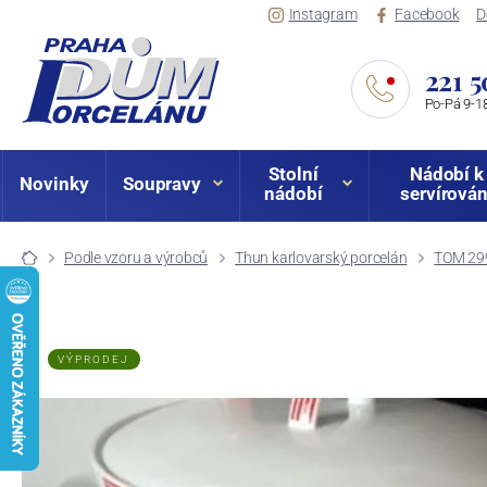
Instagram
Facebook
D
221 5
Po-Pá 9-18
Stolní
Nádobí k
Novinky
Soupravy
nádobí
servírován
Podle vzoru a výrobců
Thun karlovarský porcelán
TOM 29
VÝPRODEJ