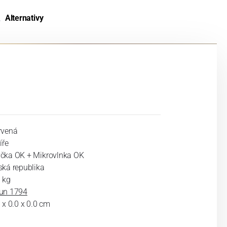
Alternativy
rvená
íře
čka OK + Mikrovlnka OK
ská republika
 kg
un 1794
 x 0.0 x 0.0 cm