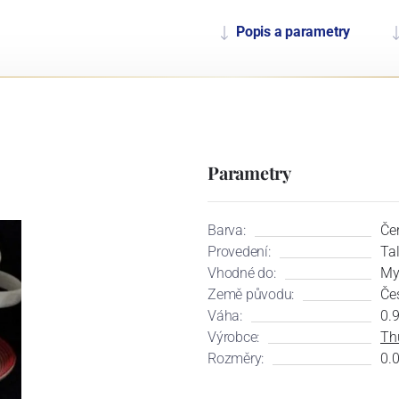
Popis a parametry
Parametry
Barva:
Če
Provedení:
Tal
Vhodné do:
My
Země původu:
Če
Váha:
0.9
Výrobce:
Th
Rozměry:
0.0