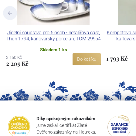
Jídelní souprava pro 6 osob - netalířová část,
Kompotová so
Thun 1794, karlovarský porcelán, TOM 29954
karlovar
Skladem 1 ks
1 793 Kč
3 150 Kč
Do košíku
2 205 Kč
Díky spokojeným zákazníkům
jsme získali certifikát Zlaté
Ověřeno zákazníky na Heureka.