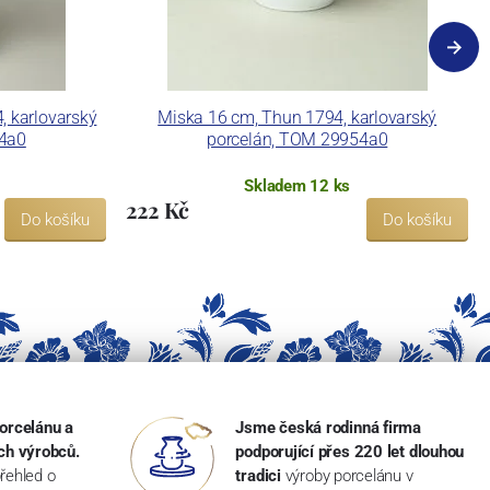
, karlovarský
Miska 16 cm, Thun 1794, karlovarský
54a0
porcelán, TOM 29954a0
Skladem 12 ks
222 Kč
Do košíku
Do košíku
orcelánu a
Jsme česká rodinná firma
ch výrobců.
podporující přes 220 let dlouhou
řehled o
tradici
výroby porcelánu v