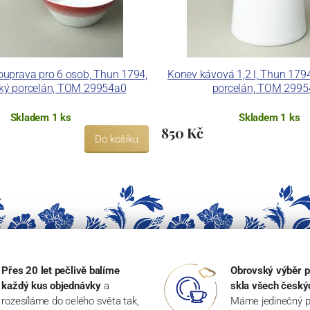
uprava pro 6 osob, Thun 1794,
Konev kávová 1,2 l, Thun 1794
ský porcelán, TOM 29954a0
porcelán, TOM 299
Skladem 1 ks
Skladem 1 ks
850 Kč
Do košíku
Přes 20 let pečlivě balíme
Obrovský výběr p
každý kus objednávky
a
skla všech český
rozesíláme do celého světa tak,
Máme jedinečný p