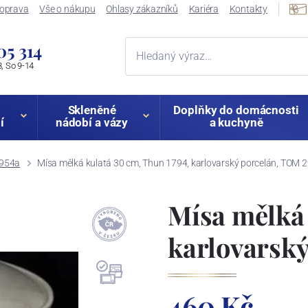
oprava
Vše o nákupu
Ohlasy zákazníků
Kariéra
Kontakty
05 314
, So 9-14
Skleněné
Doplňky do domácnosti
í
nádobí a vázy
a kuchyně
954a
Mísa mělká kulatá 30 cm, Thun 1794, karlovarský porcelán, TOM
Mísa mělká 
karlovarsk
460 Kč