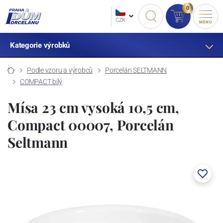
0
CZK
MENU
Kategorie výrobků
Podle vzoru a výrobců
Porcelán SELTMANN
COMPACT bílý
Mísa 23 cm vysoká 10,5 cm,
Compact 00007, Porcelán
Seltmann