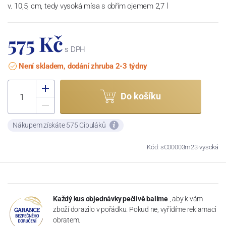
v. 10,5, cm, tedy vysoká mísa s obřím ojemem 2,7 l
575 Kč
s DPH
Není skladem, dodání zhruba 2-3 týdny
Do košíku
Nákupem získáte 575 Cibuláků
Kód: sC00003m23-vysoká
Každý kus objednávky pečlivě balíme
, aby k vám
zboží dorazilo v pořádku. Pokud ne, vyřídíme reklamaci
obratem.