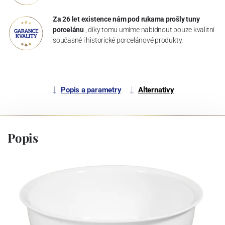
Za 26 let existence nám pod rukama prošly tuny
porcelánu
, díky tomu umíme nabídnout pouze kvalitní
současné i historické porcelánové produkty.
Popis a parametry
Alternativy
Popis