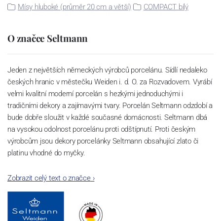
Mísy hluboké (průměr 20 cm a větší)
COMPACT bílý
O značce Seltmann
Jeden z největších německých výrobců porcelánu. Sídlí nedaleko
českých hranic v městečku Weiden i. d. O. za Rozvadovem. Vyrábí
velmi kvalitní moderní porcelán s hezkými jednoduchými i
tradičními dekory a zajímavými tvary. Porcelán Seltmann odzdobí a
bude dobře sloužit v každé současné domácnosti. Seltmann dbá
na vysokou odolnost porcelánu proti odštípnutí. Proti českým
výrobcům jsou dekory porcelánky Seltmann obsahující zlato či
platinu vhodné do myčky.
Zobrazit celý text o značce
›