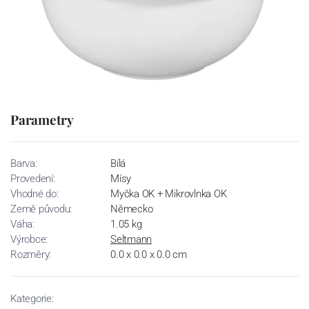
Parametry
Barva:
Bílá
Provedení:
Mísy
Vhodné do:
Myčka OK + Mikrovlnka OK
Země původu:
Německo
Váha:
1.05 kg
Výrobce:
Seltmann
Rozměry:
0.0 x 0.0 x 0.0 cm
Kategorie: