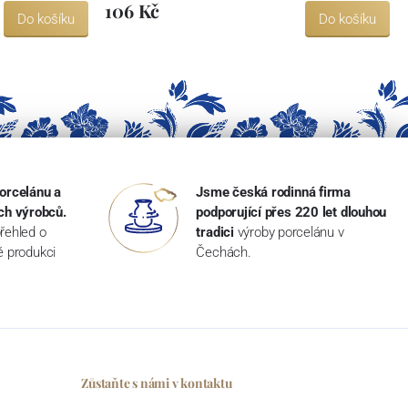
106 Kč
Do košíku
Do košíku
orcelánu a
Jsme česká rodinná firma
ch výrobců.
podporující přes 220 let dlouhou
řehled o
tradici
výroby porcelánu v
ké produkci
Čechách.
Zůstaňte s námi v kontaktu