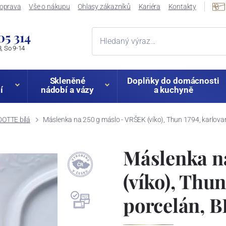
oprava
Vše o nákupu
Ohlasy zákazníků
Kariéra
Kontakty
05 314
, So 9-14
Skleněné
Doplňky do domácnosti
í
nádobí a vázy
a kuchyně
OTTE bílá
Máslenka na 250 g máslo - VRŠEK (víko), Thun 1794, karlov
Máslenka n
(víko), Thu
porcelán, 