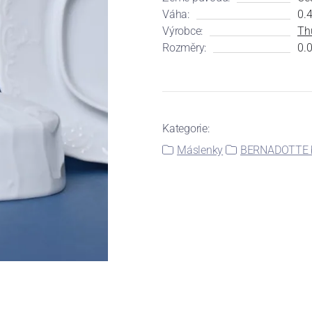
Váha:
0.
Výrobce:
Th
Rozměry:
0.0
Kategorie:
Máslenky
BERNADOTTE b