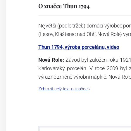
O značce Thun 1794
Největší (podle tržeb) domácí výrobce por
(Lesov, Klášterec nad Ohří, Nová Role) vyr
Thun 1794, výroba porcelánu, video
Nová Role:
Závod byl založen roku 1921
Karlovarský porcelán. V roce 2009 byl
výrazné změně výrobní náplně. Nová Role s
jsou umístěny i provoz servis a výroba s
Zobrazit celý text o značce
›
známkám a ve své výrobě navazuje na v
tohoto závodu je 3.500 - 4.000 tun ročně
- isostatické lisy, tlakové lití, glazo
dekorační pec. Závod nabízí své výrobky j