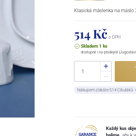
Klasická máslenka na máslo 2
514 Kč
s DPH
Skladem 1 ks
dostupné i na prodejně (Jugosláv
Nákupem získáte 514 Cibuláků
Každý kus obje
balíme
, aby k 