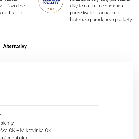
dku. Pokud ne,
díky tomu umíme nabídnout
aci obratem.
pouze kvalitní současné i
historické porcelánové produkty.
Alternativy
á
slenky
čka OK + Mikrovlnka OK
ská republika