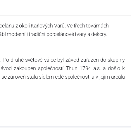
celánu z okolí Karlových Varů. Ve třech továrnách
ábí moderní i tradiční porcelánové tvary a dekory.
. Po druhé světové válce byl závod zařazen do skupiny
 závod zakoupen společností Thun 1794 a.s. a došlo k
e zároveň stala sídlem celé společnosti a v jejím areálu
ítotisku. Thun 1794 a.s. zakoupila i práva k ochranným
íce jak 220-letou tradici výroby porcelánu. Kapacita
, závod je vybaven moderními technologickými zařízeními
vací komplex, rychlovýpalná pec, komorová pec, vtavná
ak v bílém, tak v dekorovaném provedení.