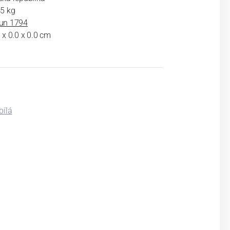
45 kg
un 1794
 x 0.0 x 0.0 cm
ílá