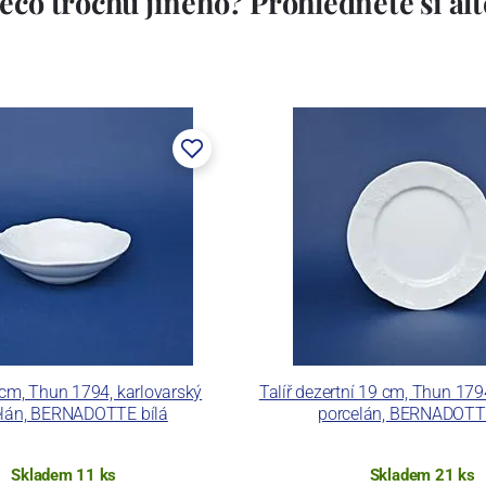
ěco trochu jiného? Prohlédněte si alte
stem Máderem. Po druhé světové válce se továrna stala
lán. V roce 2009 byla zakoupena společností Thun 1794
ických zařízení. Závod je vybaven zařízením na výrobu
 pecemi a vtavnou dekorační pecí. Závod je schopen
 dekoračních technik.
ku LC a Thun Hotel & Restaurant.
cm, Thun 1794, karlovarský
Talíř dezertní 19 cm, Thun 179
elán, BERNADOTTE bílá
porcelán, BERNADOTTE
Skladem 11 ks
Skladem 21 ks