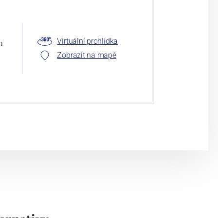
Virtuální prohlídka
a
Zobrazit na mapě