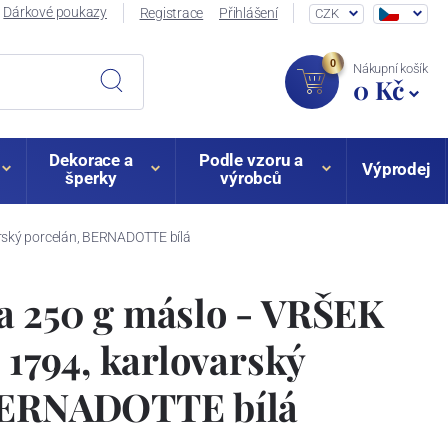
Dárkové poukazy
Registrace
Přihlášení
CZK
0
Nákupní košík
0 Kč
Dekorace a
Podle vzoru a
Výprodej
šperky
výrobců
arský porcelán, BERNADOTTE bílá
a 250 g máslo - VRŠEK
n 1794, karlovarský
BERNADOTTE bílá