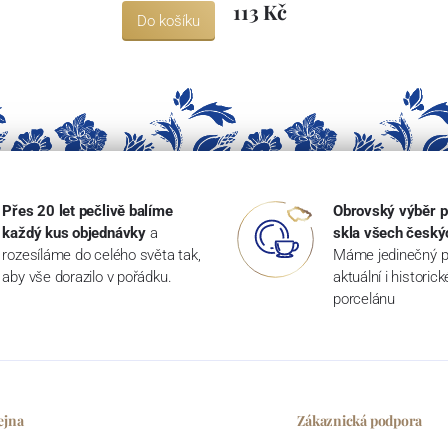
113 Kč
Do košíku
Přes 20 let pečlivě balíme
Obrovský výběr p
každý kus objednávky
a
skla všech český
rozesíláme do celého světa tak,
Máme jedinečný p
aby vše dorazilo v pořádku.
aktuální i historic
porcelánu
ejna
Zákaznická podpora