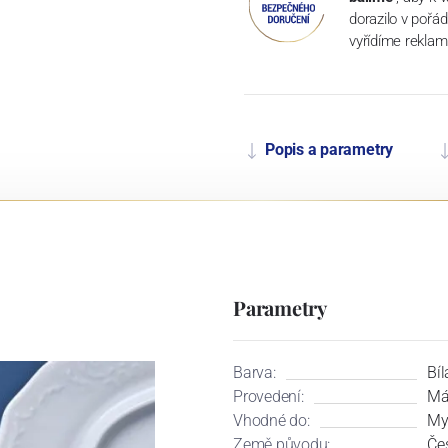
dorazilo v pořá
vyřídíme reklam
Popis a parametry
Parametry
Barva:
Bíl
Provedení:
Má
Vhodné do:
My
Země původu:
Če