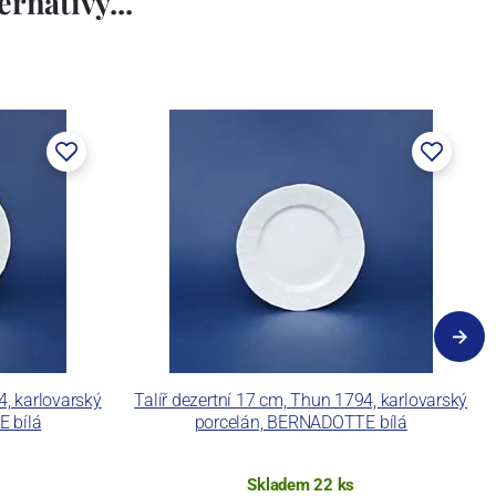
rnativy...
4, karlovarský
Talíř dezertní 17 cm, Thun 1794, karlovarský
 bílá
porcelán, BERNADOTTE bílá
Skladem 22 ks