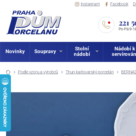
Instagram
Facebook
D
221 5
Po-Pá 9-18
Stolní
Nádobí k
Novinky
Soupravy
nádobí
servírován
Podle vzoru a výrobců
Thun karlovarský porcelán
BERNAD