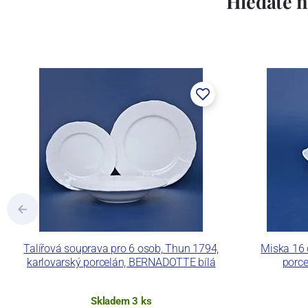
Hledáte n
Concordia Lesov byla založena 1888 Ern
součástí společnosti Karlovarský porce
a.s. včetně ochranné známky a technolog
tlakového lití, moderními komorovými
dekorovat své výrobky pomocí klasických
Concordia Lesov používá ochrannou znám
Talířová souprava pro 6 osob, Thun 1794,
Miska 16 
karlovarský porcelán, BERNADOTTE bílá
porc
Skladem 3 ks