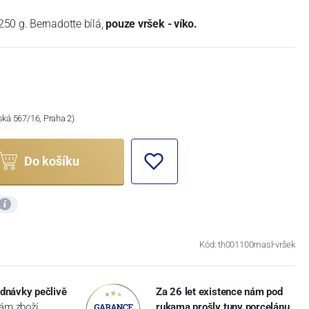
50 g. Bernadotte bílá,
pouze vršek - víko.
ská 567/16, Praha 2)
Do košíku
Kód: th001100masl-vršek
dnávky pečlivě
Za 26 let existence nám pod
vám zboží
rukama prošly tuny porcelánu
,