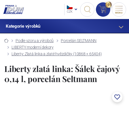
0
CZK
MENU
Kategorie výrobků
Podle vzoru a výrobců
Porcelán SELTMANN
LIBERTY moderní dekory
Liberty: Zlatá linka a zlaté hvězdičky (10868 + 65404)
Liberty zlatá linka: Šálek čajový
0,14 l, porcelán Seltmann