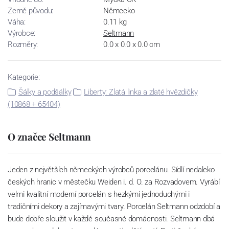
Země původu:
Německo
Váha:
0.11 kg
Výrobce:
Seltmann
Rozměry:
0.0 x 0.0 x 0.0 cm
Kategorie:
Šálky a podšálky
Liberty: Zlatá linka a zlaté hvězdičky
(10868 + 65404)
O značce Seltmann
Jeden z největších německých výrobců porcelánu. Sídlí nedaleko
českých hranic v městečku Weiden i. d. O. za Rozvadovem. Vyrábí
velmi kvalitní moderní porcelán s hezkými jednoduchými i
tradičními dekory a zajímavými tvary. Porcelán Seltmann odzdobí a
bude dobře sloužit v každé současné domácnosti. Seltmann dbá