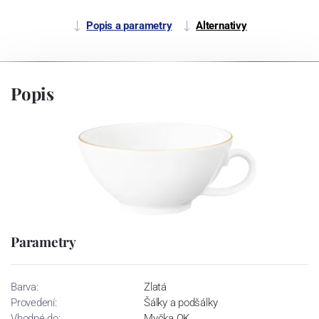
Popis a parametry
Alternativy
Popis
Parametry
Barva:
Zlatá
Provedení:
Šálky a podšálky
Vhodné do:
Myčka OK