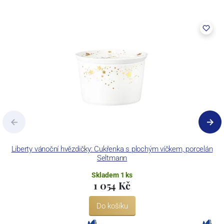
Liberty vánoční hvězdičky: Cukřenka s plochým víčkem, porcelán
Seltmann
Skladem 1 ks
1 054 Kč
Do košíku