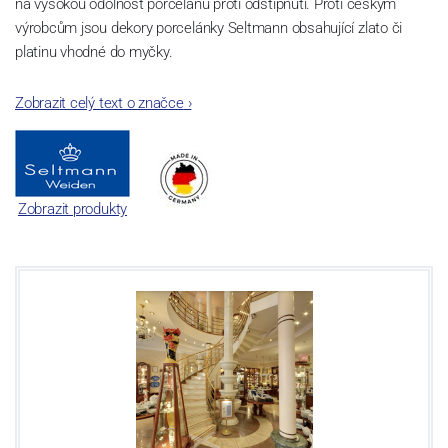
na vysokou odolnost porcelánu proti odštípnutí. Proti českým
výrobcům jsou dekory porcelánky Seltmann obsahující zlato či
platinu vhodné do myčky.
Zobrazit celý text o značce
›
Zobrazit produkty