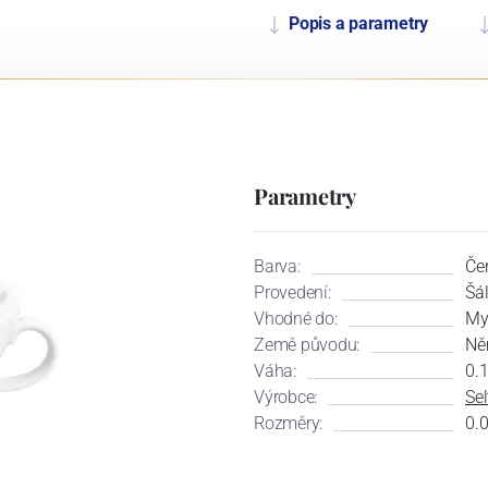
Popis a parametry
Parametry
Barva:
Čer
Provedení:
Šá
Vhodné do:
My
Země původu:
Ně
Váha:
0.
Výrobce:
Se
Rozměry:
0.0