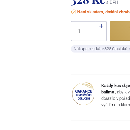
s DPH
Není skladem, dodání zhrub
Nákupem získáte 328 Cibuláků
Každý kus obje
balíme
, aby k 
dorazilo v pořá
vyřídíme reklam