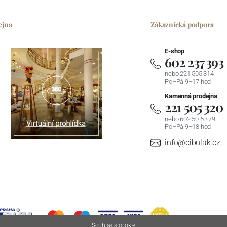
ejna
Zákaznická podpora
E-shop
602 237 393
nebo 221 505 314
Po–Pá 9–17 hod
Kamenná prodejna
221 505 320
nebo 602 50 60 79
Po–Pá 9–18 hod
info@cibulak.cz
Souhlas s cookie