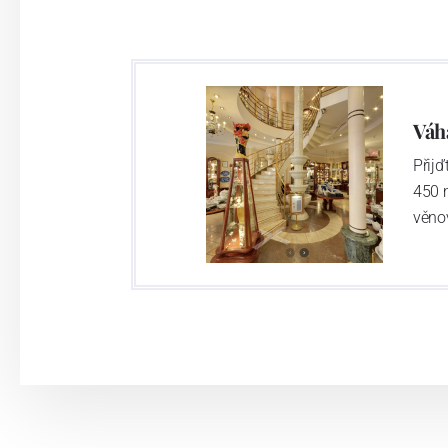
Váh
Přij
450 
věno