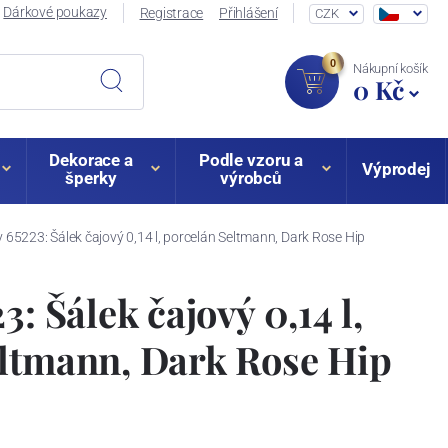
Dárkové poukazy
Registrace
Přihlášení
CZK
0
Nákupní košík
0 Kč
Dekorace a
Podle vzoru a
Výprodej
šperky
výrobců
y 65223: Šálek čajový 0,14 l, porcelán Seltmann, Dark Rose Hip
3: Šálek čajový 0,14 l,
eltmann, Dark Rose Hip