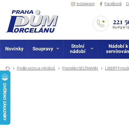
Instagram
Facebook
D
221 5
Po-Pá 9-18
Stolní
Nádobí k
Novinky
Soupravy
nádobí
servírován
Podle vzoru a výrobců
Porcelán SELTMANN
LIBERTY mode