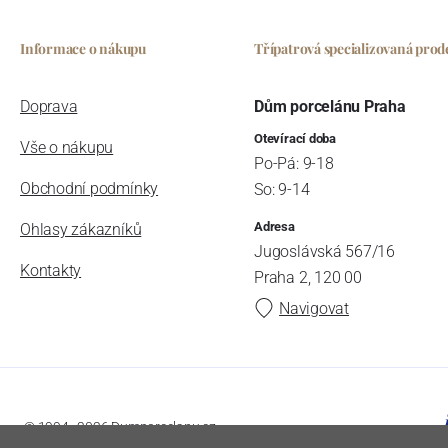
Informace o nákupu
Třípatrová specializovaná prod
Doprava
Dům porcelánu Praha
Otevírací doba
Vše o nákupu
Po-Pá: 9-18
Obchodní podmínky
So: 9-14
Adresa
Ohlasy zákazníků
Jugoslávská 567/16
Kontakty
Praha 2, 120 00
Navigovat
© 1994–2026 Dumporcelanu.cz