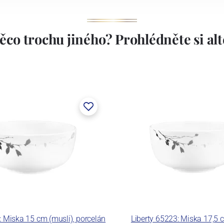
ěco trochu jiného? Prohlédněte si alte
: Miska 15 cm (musli), porcelán
Liberty 65223: Miska 17,5 