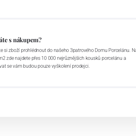
áte s nákupem?
ďte si zboží prohlédnout do našeho 3patrového Domu Porcelánu. N
m2 zde najdete přes 10 000 nejrůznějších kousků porcelánu a
vat se vám budou pouze vyškolení prodejci.