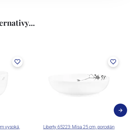
rnativy...
cm vysoká,
Liberty 65223: Mísa 25 cm, porcelán