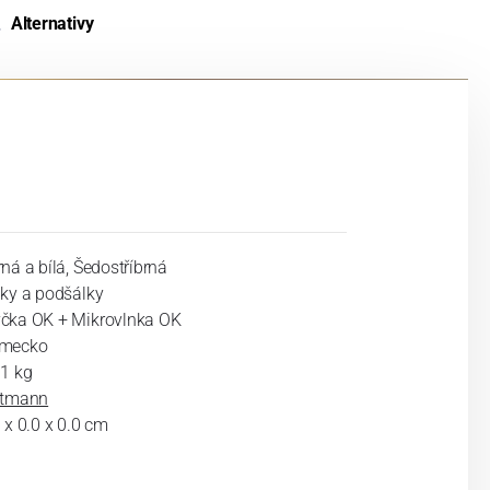
Alternativy
ná a bílá, Šedostříbrná
lky a podšálky
čka OK + Mikrovlnka OK
mecko
11 kg
ltmann
 x 0.0 x 0.0 cm