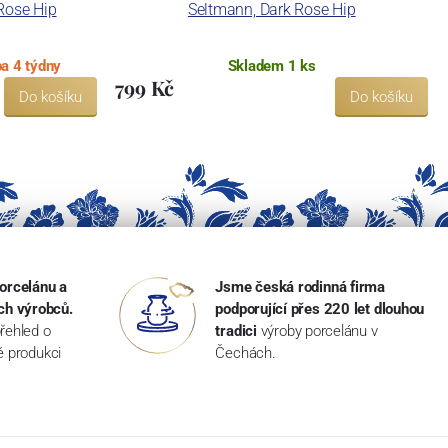
Rose Hip
Seltmann, Dark Rose Hip
a 4 týdny
Skladem 1 ks
799 Kč
Do košíku
Do košíku
orcelánu a
Jsme česká rodinná firma
ch výrobců.
podporující přes 220 let dlouhou
řehled o
tradici
výroby porcelánu v
ké produkci
Čechách.