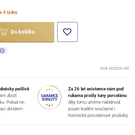
a 4 týdny
Do košíku
Kód: s65223s140
dnávky pečlivě
Za 26 let existence nám pod
vám zboží
rukama prošly tuny porcelánu
,
dku. Pokud ne,
díky tomu umíme nabídnout
aci obratem.
pouze kvalitní současné i
historické porcelánové produkty.