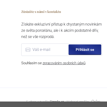
Zůstaňte s námi v kontaktu
Získáte exkluzivní přístup k chystaným novinkám
ze světa porcelánu, ale i k akcím podstatně dřív,
než se vše rozprodá.
Přihlásit se
Souhlasím se
zpracováním osobních údajů
E-shop vytvořila
Simplia.cz
⦁ Webová grafika