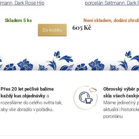
tmann, Dark Rose Hip
porcelán Seltmann, Dark 
Skladem 5 ks
Není skladem, dodání zhrub
605 Kč
Do košíku
Přes 20 let pečlivě balíme
Obrovský výběr p
každý kus objednávky
a
skla všech český
rozesíláme do celého světa tak,
Máme jedinečný p
aby vše dorazilo v pořádku.
aktuální i historic
porcelánu