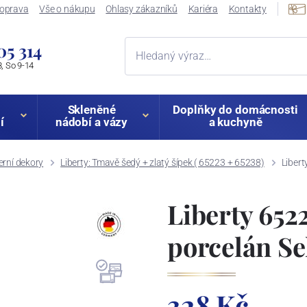
oprava
Vše o nákupu
Ohlasy zákazníků
Kariéra
Kontakty
05 314
, So 9-14
Skleněné
Doplňky do domácnosti
í
nádobí a vázy
a kuchyně
rní dekory
Liberty: Tmavě šedý + zlatý šípek ( 65223 + 65238)
Libert
Liberty 6522
porcelán S
328 Kč